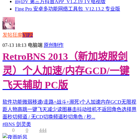
myDV 第三方抖音APP_V1.2.19 TV电视版
Fing Pro 安卓多功能网络工具包_V12.13.2 专业版
发帖狂魔
VIP2
07-13 18:13
电脑端
原创制作
RetroBNS 2013（新加坡服剑
灵）个人加速/内存GCD/一键
飞天辅助 PC版
软件功能微弱移速(走路+战斗+濒死)个人加速内存GCD无限视
距人物高跳一键飞天减少读图暴击抖动挂机不返回角色选择界
面秒切频道 / 无CD切换频道秒切角色 / 秒...
#
BNS 剑灵类
0
0
444