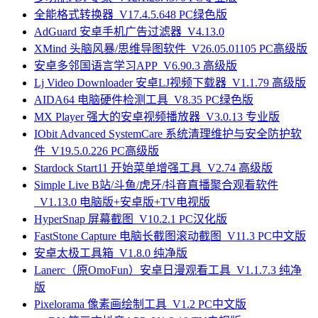
全能格式转换器_V17.4.5.648 PC绿色版
AdGuard 安卓手机广告过滤器_V4.13.0
XMind 头脑风暴/思维导图软件_V26.05.01105 PC高级版
安卓多邻国语言学习APP_V6.90.3 高级版
Lj Video Downloader 安卓LJ视频下载器_V1.1.79 高级版
AIDA64 电脑硬件检测工具_V8.35 PC绿色版
MX Player 强大的安卓视频播放器_V3.0.13 专业版
IObit Advanced SystemCare 系统清理维护与安全防护软
件_V19.5.0.226 PC高级版
Stardock Start11 开始菜单增强工具_V2.74 高级版
Simple Live B站/斗鱼/虎牙/抖音直播聚合观看软件
_V1.13.0 电脑版+安卓版+TV电视版
HyperSnap 屏幕截图_V10.2.1 PC汉化版
FastStone Capture 电脑长截图滚动截图_V11.3 PC中文版
安卓太极工具箱_V1.8.0 纯净版
Lanerc（原OmoFun）安卓日漫观看工具_V1.1.7.3 纯净
版
Pixelorama 像素画绘制工具_V1.2 PC中文版