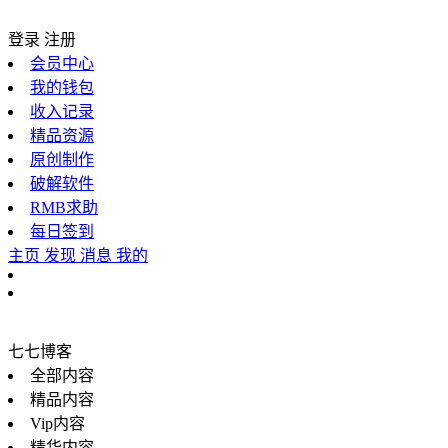
登录
注册
会员中心
我的钱包
收入记录
精品资源
原创制作
破解软件
RMB求助
每日签到
主页
发现
消息
我的
七七博客
全部内容
精品内容
Vip内容
精华内容