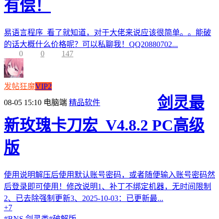
有偿！
易语言程序 看了就知道，对于大佬来说应该很简单。。能破
的话大概什么价格呢？可以私聊我！QQ20880702...
0
0
147
发帖狂魔
VIP2
剑灵最
08-05 15:10
电脑端
精品软件
新玫瑰卡刀宏_V4.8.2 PC高级
版
使用说明解压后使用默认账号密码，或者随便输入账号密码然
后登录即可使用！修改说明1、补丁不绑定机器，无时间限制
2、已去除强制更新3、2025-10-03：已更新最...
+7
#
BNS 剑灵类
#
破解版