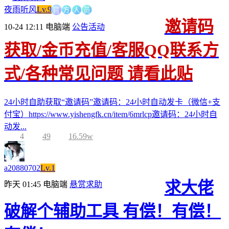
方
官
人
员
夜雨听风
Lv.9
邀请码
10-24 12:11
电脑端
公告活动
获取/金币充值/客服QQ联系方
式/各种常见问题 请看此贴
24小时自助获取“邀请码”邀请码：24小时自动发卡（微信+支
付宝）https://www.yishengfk.cn/item/6mrlcp邀请码：24小时自
动发...
4
49
16.59w
a20880702
Lv.1
求大佬
昨天 01:45
电脑端
悬赏求助
破解个辅助工具 有偿！有偿！