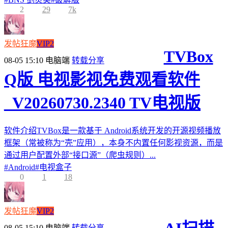
2
29
7k
发帖狂魔
VIP2
TVBox
08-05 15:10
电脑端
转载分享
Q版 电视影视免费观看软件
_V20260730.2340 TV电视版
软件介绍TVBox是一款基于 Android系统开发的开源视频播放
框架（常被称为“壳”应用），本身不内置任何影视资源，而是
通过用户配置外部“接口源”（爬虫规则）...
#
Android
#
电视盒子
0
1
18
发帖狂魔
VIP2
08-05 15:10
电脑端
转载分享