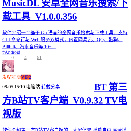
MusicDL 安卓全网音乐搜索/下
载工具_V1.0.0.356
软件介绍一个基于 Go 语言的全网音乐搜索与下载工具。支持
CLI 命令行与 Web 服务双模式，内置网易云、QQ、酷狗、
Bilibili、汽水音乐等 10+ ...
#
Android
0
4
61
发帖狂魔
VIP2
BT 第三
08-05 15:10
电脑端
转载分享
方B站TV客户端_V0.9.32 TV电
视版
软件介绍第三方B站TV客户端的，大屏体验,弹幕自由,高清播