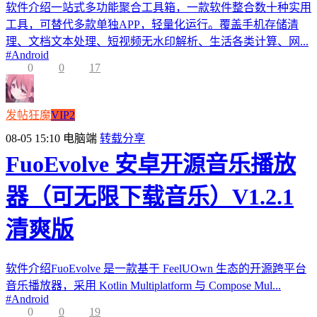
软件介绍一站式多功能聚合工具箱，一款软件整合数十种实用
工具，可替代多款单独APP，轻量化运行。覆盖手机存储清
理、文档文本处理、短视频无水印解析、生活各类计算、网...
#
Android
0
0
17
发帖狂魔
VIP2
08-05 15:10
电脑端
转载分享
FuoEvolve 安卓开源音乐播放
器（可无限下载音乐）V1.2.1
清爽版
软件介绍FuoEvolve 是一款基于 FeelUOwn 生态的开源跨平台
音乐播放器，采用 Kotlin Multiplatform 与 Compose Mul...
#
Android
0
0
19