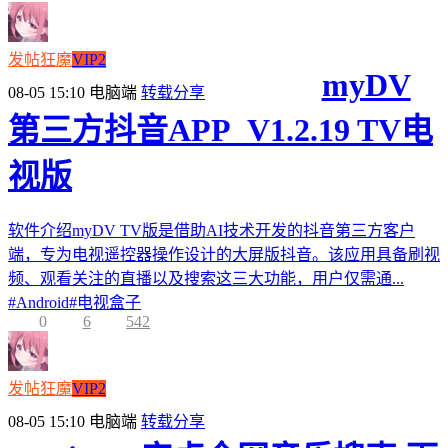
发帖狂魔
VIP2
myDV
08-05 15:10
电脑端
转载分享
第三方抖音APP_V1.2.19 TV电
视版
软件介绍myDV TV版是借助AI技术开发的抖音第三方客户
端，专为电视遥控器操作设计的大屏版抖音。该应用具备刷视
频、观看关注的直播以及搜索这三大功能，用户仅需通...
#
Android
#
电视盒子
0
6
542
发帖狂魔
VIP2
08-05 15:10
电脑端
转载分享