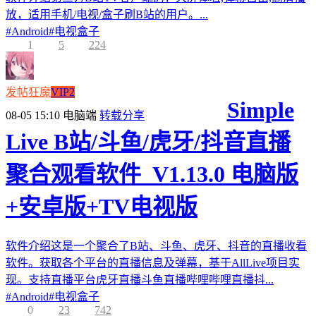
放，适用手机/电视/盒子刷B站的用户。...
#
Android
#
电视盒子
1
5
224
发帖狂魔
VIP2
Simple
08-05 15:10
电脑端
转载分享
Live B站/斗鱼/虎牙/抖音直播
聚合观看软件_V1.13.0 电脑版
+安卓版+TV电视版
软件介绍这是一个聚合了B站、斗鱼、虎牙、抖音的直播收看
软件。获取各个平台的直播信息及弹幕，基于AllLive项目实
现。支持直播平台虎牙直播斗鱼直播哔哩哔哩直播抖...
#
Android
#
电视盒子
0
23
742