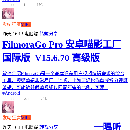
0
0
162
发帖狂魔
VIP2
昨天 16:13
电脑端
转载分享
FilmoraGo Pro 安卓喵影工厂
国际版_V15.6.70 高级版
软件介绍FilmoraGo是一个基本涵盖用户视频编辑需求的综合
工具，视频剪辑非常易用、流畅。比如可轻松修剪或拆分视频
剪辑，可旋转并裁剪视频以匹配所需的比例，可添...
#
Android
8
23
1.4k
发帖狂魔
VIP2
一隅听
昨天 16:13
电脑端
转载分享