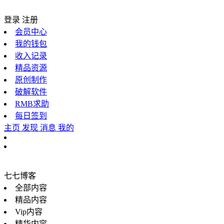
登录
注册
会员中心
我的钱包
收入记录
精品资源
原创制作
破解软件
RMB求助
每日签到
主页
发现
消息
我的
七七博客
全部内容
精品内容
Vip内容
精华内容