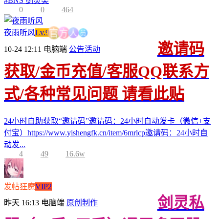
#
BNS 剑灵类
0
0
464
员
人
夜雨听风
Lv.9
方
官
邀请码
10-24 12:11
电脑端
公告活动
获取/金币充值/客服QQ联系方
式/各种常见问题 请看此贴
24小时自助获取“邀请码”邀请码：24小时自动发卡（微信+支
付宝）https://www.yishengfk.cn/item/6mrlcp邀请码：24小时自
动发...
4
49
16.6w
发帖狂魔
VIP2
剑灵私
昨天 16:13
电脑端
原创制作