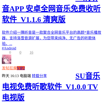
音APP 安卓全网音乐免费收听
软件_V1.1.6 清爽版
软件介绍一隅听音是一款聚合全网音乐平台的高颜*音乐播放
器，支持洛雪音源扩展，为您带来纯净、无广告的听歌体
验。...
#
Android
0
0
16
发帖狂魔
VIP2
SU音乐
昨天 16:13
电脑端
转载分享
电视免费听歌软件_V1.0.0 TV
电视版