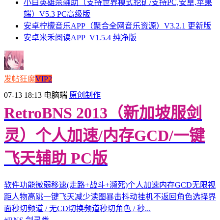
小白英雄杀辅助（支持世界模式挖矿/支持PC,安卓,苹果
端）V5.3 PC高级版
安卓柠檬音乐APP（聚合全网音乐资源）V3.2.1 更新版
安卓米禾阅读APP_V1.5.4 纯净版
发帖狂魔
VIP2
07-13 18:13
电脑端
原创制作
RetroBNS 2013（新加坡服剑
灵）个人加速/内存GCD/一键
飞天辅助 PC版
软件功能微弱移速(走路+战斗+濒死)个人加速内存GCD无限视
距人物高跳一键飞天减少读图暴击抖动挂机不返回角色选择界
面秒切频道 / 无CD切换频道秒切角色 / 秒...