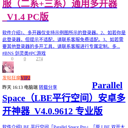
服（二系+三系）通用多开器
_V1.4 PC版
软件介绍1、多开器仅支持示例图所示的登录器。2、如若你是
此登录器，但提示不适配，请联系客服免费适配。3、如若需
要其他登录器的多开工具，请联系客服进行专属定制。多...
#
BNS 剑灵类
#
PC游戏
0
0
274
发帖狂魔
VIP2
Parallel
昨天 16:13
电脑端
转载分享
Space（LBE平行空间）安卓多
开神器_V4.0.9612 专业版
软件介绍LBE 平行空间「Parallel Space Pro」「原 LBE 双开大