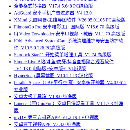
全能格式转换器_V17.4.5.648 PC绿色版
AdGuard 安卓手机广告过滤器_V4.13.0
XMind 头脑风暴/思维导图软件_V26.05.01105 PC高级版
FilmoraGo Pro 安卓喵影工厂国际版_V15.6.70 高级版
Lj Video Downloader 安卓LJ视频下载器_V1.1.79 高级版
IObit Advanced SystemCare 系统清理维护与安全防护软
件_V19.5.0.226 PC高级版
Stardock Start11 开始菜单增强工具_V2.74 高级版
Simple Live B站/斗鱼/虎牙/抖音直播聚合观看软件
_V1.13.0 电脑版+安卓版+TV电视版
HyperSnap 屏幕截图_V10.2.1 PC汉化版
Parallel Space（LBE平行空间）安卓多开神器_V4.0.9612
专业版
安卓太极工具箱_V1.8.0 纯净版
Lanerc（原OmoFun）安卓日漫观看工具_V1.1.7.3 纯净
版
myDV 第三方抖音APP_V1.2.19 TV电视版
安卓豆丁视频APP_V3.3.0 纯净版