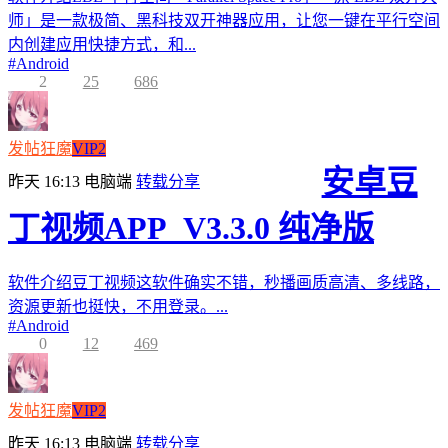
师」是一款极简、黑科技双开神器应用，让您一键在平行空间
内创建应用快捷方式，和...
#
Android
2
25
686
发帖狂魔
VIP2
安卓豆
昨天 16:13
电脑端
转载分享
丁视频APP_V3.3.0 纯净版
软件介绍豆丁视频这软件确实不错，秒播画质高清、多线路，
资源更新也挺快，不用登录。...
#
Android
0
12
469
发帖狂魔
VIP2
昨天 16:13
电脑端
转载分享