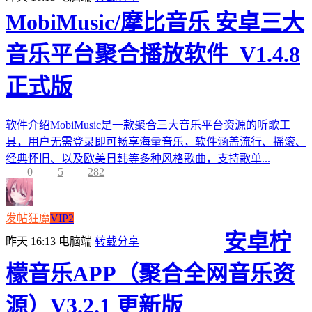
MobiMusic/摩比音乐 安卓三大
音乐平台聚合播放软件_V1.4.8
正式版
软件介绍MobiMusic是一款聚合三大音乐平台资源的听歌工
具，用户无需登录即可畅享海量音乐，软件涵盖流行、摇滚、
经典怀旧、以及欧美日韩等多种风格歌曲，支持歌单...
0
5
282
发帖狂魔
VIP2
安卓柠
昨天 16:13
电脑端
转载分享
檬音乐APP（聚合全网音乐资
源）V3.2.1 更新版