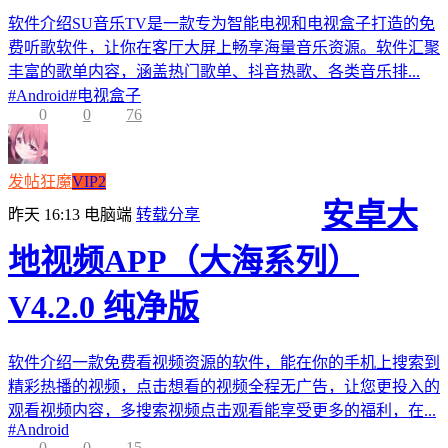
软件介绍SU音乐TV是一款专为智能电视和电视盒子打造的免
费听歌软件，让你在客厅大屏上畅享海量音乐资源。软件汇聚
丰富的歌单内容，涵盖热门歌单、抖音热歌、各类音乐排...
#
Android
#
电视盒子
0
0
76
发帖狂魔
VIP2
安卓大
昨天 16:13
电脑端
转载分享
地视频APP（大海系列）
V4.2.0 纯净版
软件介绍一款免费看视频资源的软件，能在你的手机上搜索到
精彩热播的视频，点击想看的视频全程无广告，让您更投入的
观看视频内容，多搜索视频点击观看能享受更多的福利，在...
#
Android
0
0
15