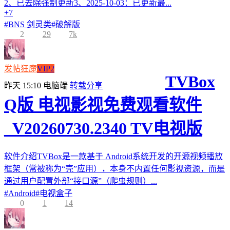
2、已去除强制更新3、2025-10-03：已更新最...
+7
#
BNS 剑灵类
#
破解版
2
29
7k
发帖狂魔
VIP2
TVBox
昨天 15:10
电脑端
转载分享
Q版 电视影视免费观看软件
_V20260730.2340 TV电视版
软件介绍TVBox是一款基于 Android系统开发的开源视频播放
框架（常被称为“壳”应用），本身不内置任何影视资源，而是
通过用户配置外部“接口源”（爬虫规则）...
#
Android
#
电视盒子
0
1
14