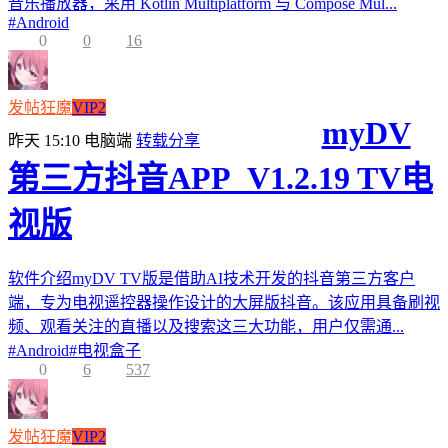
音乐播放器，采用 Kotlin Multiplatform 与 Compose Mul...
#
Android
0
0
16
发帖狂魔
VIP2
myDV
昨天 15:10
电脑端
转载分享
第三方抖音APP_V1.2.19 TV电
视版
软件介绍myDV TV版是借助AI技术开发的抖音第三方客户
端，专为电视遥控器操作设计的大屏版抖音。该应用具备刷视
频、观看关注的直播以及搜索这三大功能，用户仅需通...
#
Android
#
电视盒子
0
6
537
发帖狂魔
VIP2