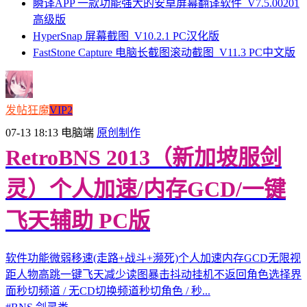
瞬译APP 一款功能强大的安卓屏幕翻译软件_V7.5.00201
高级版
HyperSnap 屏幕截图_V10.2.1 PC汉化版
FastStone Capture 电脑长截图滚动截图_V11.3 PC中文版
发帖狂魔
VIP2
07-13 18:13
电脑端
原创制作
RetroBNS 2013（新加坡服剑
灵）个人加速/内存GCD/一键
飞天辅助 PC版
软件功能微弱移速(走路+战斗+濒死)个人加速内存GCD无限视
距人物高跳一键飞天减少读图暴击抖动挂机不返回角色选择界
面秒切频道 / 无CD切换频道秒切角色 / 秒...