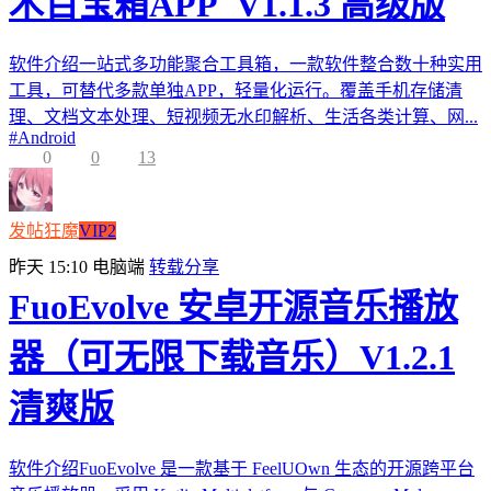
木百宝箱APP_V1.1.3 高级版
软件介绍一站式多功能聚合工具箱，一款软件整合数十种实用
工具，可替代多款单独APP，轻量化运行。覆盖手机存储清
理、文档文本处理、短视频无水印解析、生活各类计算、网...
#
Android
0
0
13
发帖狂魔
VIP2
昨天 15:10
电脑端
转载分享
FuoEvolve 安卓开源音乐播放
器（可无限下载音乐）V1.2.1
清爽版
软件介绍FuoEvolve 是一款基于 FeelUOwn 生态的开源跨平台