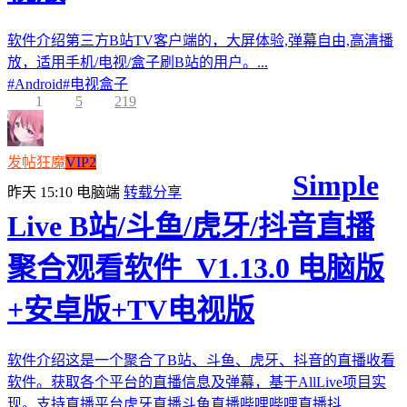
软件介绍第三方B站TV客户端的，大屏体验,弹幕自由,高清播
放，适用手机/电视/盒子刷B站的用户。...
#
Android
#
电视盒子
1
5
219
发帖狂魔
VIP2
Simple
昨天 15:10
电脑端
转载分享
Live B站/斗鱼/虎牙/抖音直播
聚合观看软件_V1.13.0 电脑版
+安卓版+TV电视版
软件介绍这是一个聚合了B站、斗鱼、虎牙、抖音的直播收看
软件。获取各个平台的直播信息及弹幕，基于AllLive项目实
现。支持直播平台虎牙直播斗鱼直播哔哩哔哩直播抖...