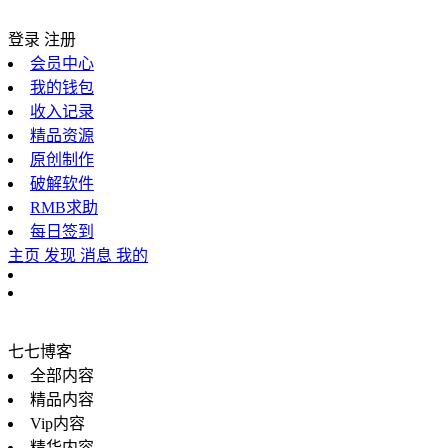
登录
注册
会员中心
我的钱包
收入记录
精品资源
原创制作
破解软件
RMB求助
每日签到
主页
发现
消息
我的
七七博客
全部内容
精品内容
Vip内容
精华内容