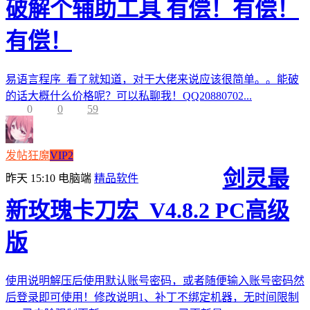
破解个辅助工具 有偿！有偿！
有偿！
易语言程序 看了就知道，对于大佬来说应该很简单。。能破
的话大概什么价格呢？可以私聊我！QQ20880702...
0
0
59
发帖狂魔
VIP2
剑灵最
昨天 15:10
电脑端
精品软件
新玫瑰卡刀宏_V4.8.2 PC高级
版
使用说明解压后使用默认账号密码，或者随便输入账号密码然
后登录即可使用！修改说明1、补丁不绑定机器，无时间限制