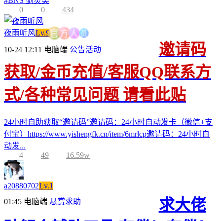
#
BNS 剑灵类
0
0
434
员
人
夜雨听风
Lv.9
方
官
邀请码
10-24 12:11
电脑端
公告活动
获取/金币充值/客服QQ联系方
式/各种常见问题 请看此贴
24小时自助获取“邀请码”邀请码：24小时自动发卡（微信+支
付宝）https://www.yishengfk.cn/item/6mrlcp邀请码：24小时自
动发...
4
49
16.59w
a20880702
Lv.1
求大佬
01:45
电脑端
悬赏求助