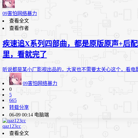
09害怕网络暴力
查看全文
查看作者
疾速追X系列四部曲，都是原版原声+后
里，看就完了
听说都是某小厂影视出品的，大家也不需要太关心这个，看电影，
09害怕网络暴力
0
5
665
转载分享
06-09 00:14
电脑端
qaz123cc
查看全文