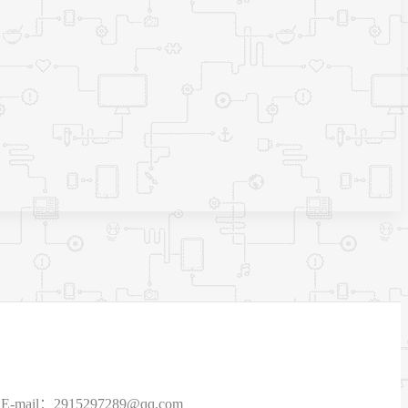
915297289@qq.com