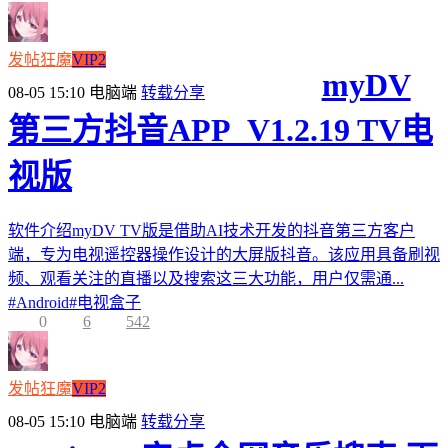
发帖狂魔
VIP2
myDV
08-05 15:10
电脑端
转载分享
第三方抖音APP_V1.2.19 TV电
视版
软件介绍myDV TV版是借助AI技术开发的抖音第三方客户
端，专为电视遥控器操作设计的大屏版抖音。该应用具备刷视
频、观看关注的直播以及搜索这三大功能，用户仅需通...
#
Android
#
电视盒子
0
6
542
发帖狂魔
VIP2
08-05 15:10
电脑端
转载分享