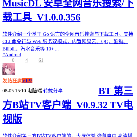
MusicDL 安卓全网音乐搜索/下
载工具_V1.0.0.356
软件介绍一个基于 Go 语言的全网音乐搜索与下载工具。支持
CLI 命令行与 Web 服务双模式，内置网易云、QQ、酷狗、
Bilibili、汽水音乐等 10+ ...
#
Android
0
4
61
发帖狂魔
VIP2
BT 第三
08-05 15:10
电脑端
转载分享
方B站TV客户端_V0.9.32 TV电
视版
软件介绍第三方B站TV客户端的，大屏体验,弹幕自由,高清播