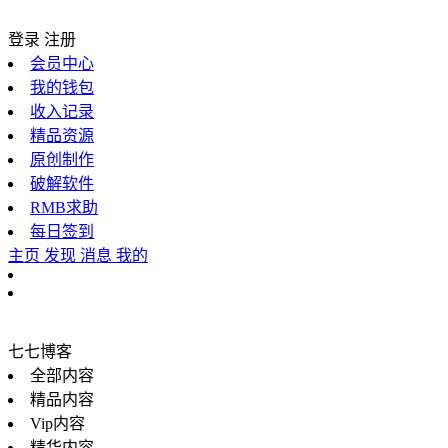
登录
注册
会员中心
我的钱包
收入记录
精品资源
原创制作
破解软件
RMB求助
每日签到
主页
发现
消息
我的
七七博客
全部内容
精品内容
Vip内容
精华内容