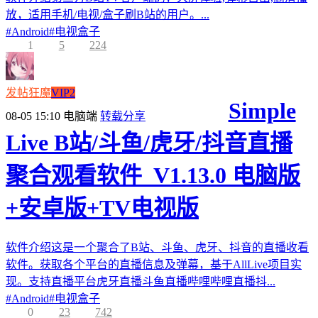
放，适用手机/电视/盒子刷B站的用户。...
#
Android
#
电视盒子
1
5
224
发帖狂魔
VIP2
Simple
08-05 15:10
电脑端
转载分享
Live B站/斗鱼/虎牙/抖音直播
聚合观看软件_V1.13.0 电脑版
+安卓版+TV电视版
软件介绍这是一个聚合了B站、斗鱼、虎牙、抖音的直播收看
软件。获取各个平台的直播信息及弹幕，基于AllLive项目实
现。支持直播平台虎牙直播斗鱼直播哔哩哔哩直播抖...
#
Android
#
电视盒子
0
23
742