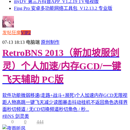
myDV 第三方抖音APP_V1.2.19 TV电视版
Fing Pro 安卓多功能网络工具包_V12.13.2 专业版
发帖狂魔
VIP2
07-13 18:13
电脑端
原创制作
RetroBNS 2013（新加坡服剑
灵）个人加速/内存GCD/一键
飞天辅助 PC版
软件功能微弱移速(走路+战斗+濒死)个人加速内存GCD无限视
距人物高跳一键飞天减少读图暴击抖动挂机不返回角色选择界
面秒切频道 / 无CD切换频道秒切角色 / 秒...
#
BNS 剑灵类
0
0
444