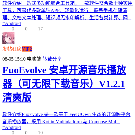
软件介绍一站式多功能聚合工具箱，一款软件整合数十种实用
工具，可替代多款单独APP，轻量化运行。覆盖手机存储清
理、文档文本处理、短视频无水印解析、生活各类计算、网...
#
Android
0
0
17
发帖狂魔
VIP2
08-05 15:10
电脑端
转载分享
FuoEvolve 安卓开源音乐播放
器（可无限下载音乐）V1.2.1
清爽版
软件介绍FuoEvolve 是一款基于 FeelUOwn 生态的开源跨平台
音乐播放器，采用 Kotlin Multiplatform 与 Compose Mul...
#
Android
0
0
19