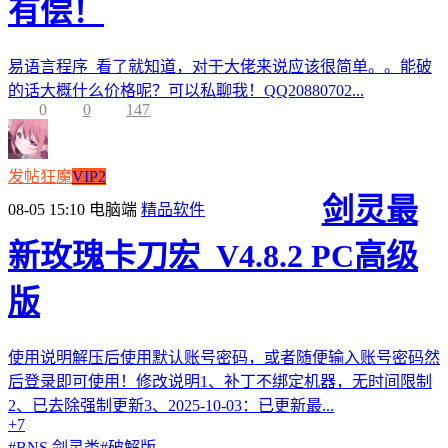
有偿！
易语言程序 看了就知道，对于大佬来说应该很简单。。能破
的话大概什么价格呢？可以私聊我！QQ20880702...
0
0
147
发帖狂魔
VIP2
剑灵最
08-05 15:10
电脑端
精品软件
新玫瑰卡刀宏_V4.8.2 PC高级
版
使用说明解压后使用默认账号密码，或者随便输入账号密码然
后登录即可使用！修改说明1、补丁不绑定机器，无时间限制
2、已去除强制更新3、2025-10-03：已更新最...
+7
#
BNS 剑灵类
#
破解版