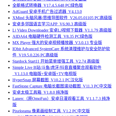
全能格式转换器_V17.4.5.648 PC绿色版
AdGuard 安卓手机广告过滤器_V4.13.0
XMind 头脑风暴/思维导图软件_V26.05.01105 PC高级版
安卓多邻国语言学习APP_V6.90.3 高级版
Lj Video Downloader 安卓LJ视频下载器_V1.1.79 高级版
AIDA64 电脑硬件检测工具_V8.35 PC绿色版
MX Player 强大的安卓视频播放器_V3.0.13 专业版
IObit Advanced SystemCare 系统清理维护与安全防护软
件_V19.5.0.226 PC高级版
Stardock Start11 开始菜单增强工具_V2.74 高级版
Simple Live B站/斗鱼/虎牙/抖音直播聚合观看软件
_V1.13.0 电脑版+安卓版+TV电视版
HyperSnap 屏幕截图_V10.2.1 PC汉化版
FastStone Capture 电脑长截图滚动截图_V11.3 PC中文版
安卓太极工具箱_V1.8.0 纯净版
Lanerc（原OmoFun）安卓日漫观看工具_V1.1.7.3 纯净
版
Pixelorama 像素画绘制工具_V1.2 PC中文版