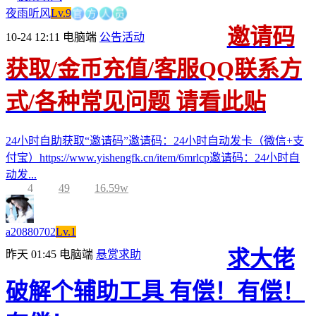
官
方
人
夜雨听风
Lv.9
员
邀请码
10-24 12:11
电脑端
公告活动
获取/金币充值/客服QQ联系方
式/各种常见问题 请看此贴
24小时自助获取“邀请码”邀请码：24小时自动发卡（微信+支
付宝）https://www.yishengfk.cn/item/6mrlcp邀请码：24小时自
动发...
4
49
16.59w
a20880702
Lv.1
求大佬
昨天 01:45
电脑端
悬赏求助
破解个辅助工具 有偿！有偿！