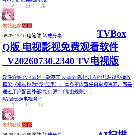
2
29
7k
发帖狂魔
VIP2
TVBox
08-05 15:10
电脑端
转载分享
Q版 电视影视免费观看软件
_V20260730.2340 TV电视版
软件介绍TVBox是一款基于 Android系统开发的开源视频播放
框架（常被称为“壳”应用），本身不内置任何影视资源，而是
通过用户配置外部“接口源”（爬虫规则）...
#
Android
#
电视盒子
0
1
18
发帖狂魔
VIP2
08-05 15:10
电脑端
转载分享