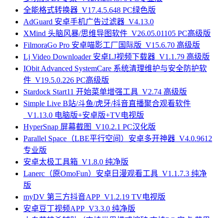
全能格式转换器_V17.4.5.648 PC绿色版
AdGuard 安卓手机广告过滤器_V4.13.0
XMind 头脑风暴/思维导图软件_V26.05.01105 PC高级版
FilmoraGo Pro 安卓喵影工厂国际版_V15.6.70 高级版
Lj Video Downloader 安卓LJ视频下载器_V1.1.79 高级版
IObit Advanced SystemCare 系统清理维护与安全防护软
件_V19.5.0.226 PC高级版
Stardock Start11 开始菜单增强工具_V2.74 高级版
Simple Live B站/斗鱼/虎牙/抖音直播聚合观看软件
_V1.13.0 电脑版+安卓版+TV电视版
HyperSnap 屏幕截图_V10.2.1 PC汉化版
Parallel Space（LBE平行空间）安卓多开神器_V4.0.9612
专业版
安卓太极工具箱_V1.8.0 纯净版
Lanerc（原OmoFun）安卓日漫观看工具_V1.1.7.3 纯净
版
myDV 第三方抖音APP_V1.2.19 TV电视版
安卓豆丁视频APP_V3.3.0 纯净版