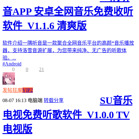
音APP 安卓全网音乐免费收听
软件_V1.1.6 清爽版
软件介绍一隅听音是一款聚合全网音乐平台的高颜*音乐播放
器，支持洛雪音源扩展，为您带来纯净、无广告的听歌体
验。...
#
Android
0
0
21
发帖狂魔
VIP2
SU音乐
08-07 16:13
电脑端
转载分享
电视免费听歌软件_V1.0.0 TV
电视版