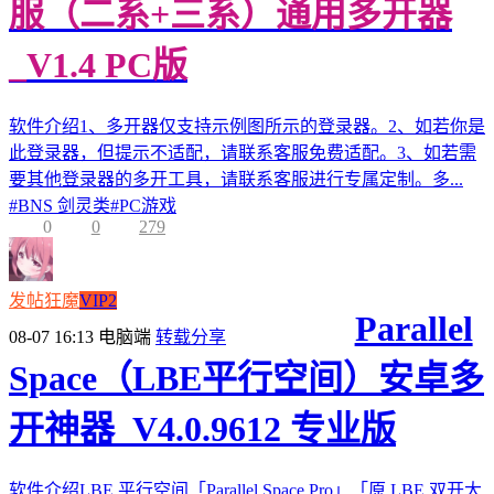
服（二系+三系）通用多开器
_V1.4 PC版
软件介绍1、多开器仅支持示例图所示的登录器。2、如若你是
此登录器，但提示不适配，请联系客服免费适配。3、如若需
要其他登录器的多开工具，请联系客服进行专属定制。多...
#
BNS 剑灵类
#
PC游戏
0
0
279
发帖狂魔
VIP2
Parallel
08-07 16:13
电脑端
转载分享
Space（LBE平行空间）安卓多
开神器_V4.0.9612 专业版
软件介绍LBE 平行空间「Parallel Space Pro」「原 LBE 双开大