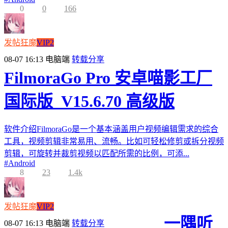
0
0
166
发帖狂魔
VIP2
08-07 16:13
电脑端
转载分享
FilmoraGo Pro 安卓喵影工厂
国际版_V15.6.70 高级版
软件介绍FilmoraGo是一个基本涵盖用户视频编辑需求的综合
工具，视频剪辑非常易用、流畅。比如可轻松修剪或拆分视频
剪辑，可旋转并裁剪视频以匹配所需的比例，可添...
#
Android
8
23
1.4k
发帖狂魔
VIP2
一隅听
08-07 16:13
电脑端
转载分享