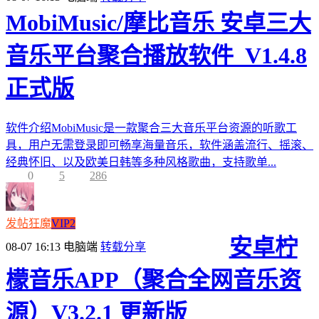
MobiMusic/摩比音乐 安卓三大
音乐平台聚合播放软件_V1.4.8
正式版
软件介绍MobiMusic是一款聚合三大音乐平台资源的听歌工
具，用户无需登录即可畅享海量音乐，软件涵盖流行、摇滚、
经典怀旧、以及欧美日韩等多种风格歌曲，支持歌单...
0
5
286
发帖狂魔
VIP2
安卓柠
08-07 16:13
电脑端
转载分享
檬音乐APP（聚合全网音乐资
源）V3.2.1 更新版