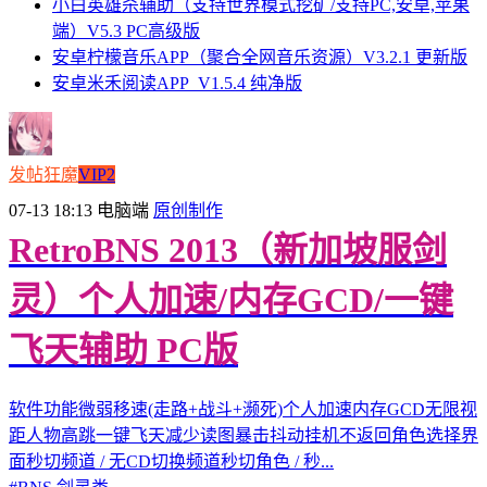
小白英雄杀辅助（支持世界模式挖矿/支持PC,安卓,苹果
端）V5.3 PC高级版
安卓柠檬音乐APP（聚合全网音乐资源）V3.2.1 更新版
安卓米禾阅读APP_V1.5.4 纯净版
发帖狂魔
VIP2
07-13 18:13
电脑端
原创制作
RetroBNS 2013（新加坡服剑
灵）个人加速/内存GCD/一键
飞天辅助 PC版
软件功能微弱移速(走路+战斗+濒死)个人加速内存GCD无限视
距人物高跳一键飞天减少读图暴击抖动挂机不返回角色选择界
面秒切频道 / 无CD切换频道秒切角色 / 秒...