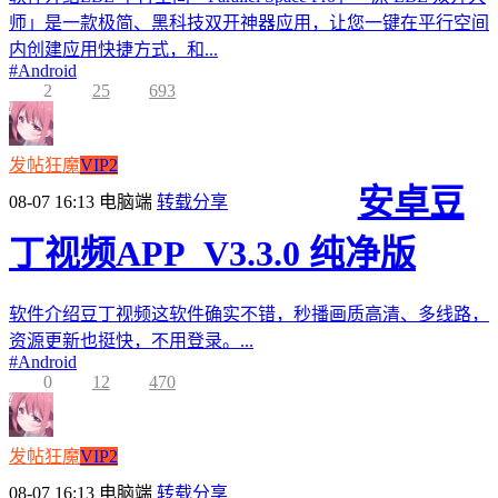
师」是一款极简、黑科技双开神器应用，让您一键在平行空间
内创建应用快捷方式，和...
#
Android
2
25
693
发帖狂魔
VIP2
安卓豆
08-07 16:13
电脑端
转载分享
丁视频APP_V3.3.0 纯净版
软件介绍豆丁视频这软件确实不错，秒播画质高清、多线路，
资源更新也挺快，不用登录。...
#
Android
0
12
470
发帖狂魔
VIP2
08-07 16:13
电脑端
转载分享