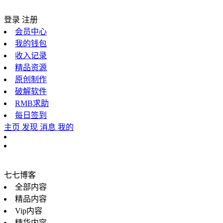
登录
注册
会员中心
我的钱包
收入记录
精品资源
原创制作
破解软件
RMB求助
每日签到
主页
发现
消息
我的
七七博客
全部内容
精品内容
Vip内容
精华内容