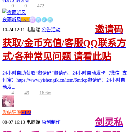
#
BNS 剑灵类
0
0
472
方
人
官
员
夜雨听风
Lv.9
邀请码
10-24 12:11
电脑端
公告活动
获取/金币充值/客服QQ联系方
式/各种常见问题 请看此贴
24小时自助获取“邀请码”邀请码：24小时自动发卡（微信+支
付宝）https://www.yishengfk.cn/item/6mrlcp邀请码：24小时自
动发...
4
49
16.6w
发帖狂魔
VIP2
剑灵私
08-07 16:13
电脑端
原创制作