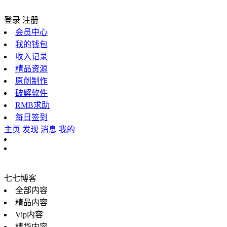
登录
注册
会员中心
我的钱包
收入记录
精品资源
原创制作
破解软件
RMB求助
每日签到
主页
发现
消息
我的
七七博客
全部内容
精品内容
Vip内容
精华内容