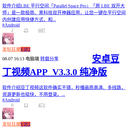
软件介绍LBE 平行空间「Parallel Space Pro」「原 LBE 双开大
师」是一款极简、黑科技双开神器应用，让您一键在平行空间
内创建应用快捷方式，和...
#
Android
2
25
697
发帖狂魔
VIP2
安卓豆
08-07 16:13
电脑端
转载分享
丁视频APP_V3.3.0 纯净版
软件介绍豆丁视频这软件确实不错，秒播画质高清、多线路，
资源更新也挺快，不用登录。...
#
Android
0
12
471
发帖狂魔
VIP2