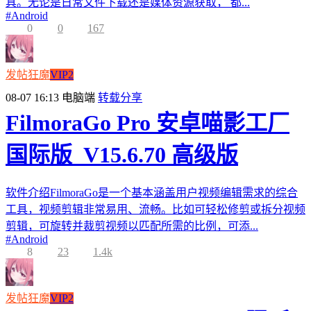
具。无论是日常文件下载还是媒体资源获取， 都...
#
Android
0
0
167
发帖狂魔
VIP2
08-07 16:13
电脑端
转载分享
FilmoraGo Pro 安卓喵影工厂
国际版_V15.6.70 高级版
软件介绍FilmoraGo是一个基本涵盖用户视频编辑需求的综合
工具，视频剪辑非常易用、流畅。比如可轻松修剪或拆分视频
剪辑，可旋转并裁剪视频以匹配所需的比例，可添...
#
Android
8
23
1.4k
发帖狂魔
VIP2