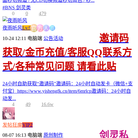
面秒切频道 / 无CD切换频道秒切角色 / 秒...
#
BNS 剑灵类
0
0
479
员
人
夜雨听风
Lv.9
方
官
邀请码
10-24 12:11
电脑端
公告活动
获取/金币充值/客服QQ联系方
式/各种常见问题 请看此贴
24小时自助获取“邀请码”邀请码：24小时自动发卡（微信+支
付宝）https://www.yishengfk.cn/item/6mrlcp邀请码：24小时自
动发...
4
49
16.6w
发帖狂魔
VIP2
剑灵私
08-07 16:13
电脑端
原创制作