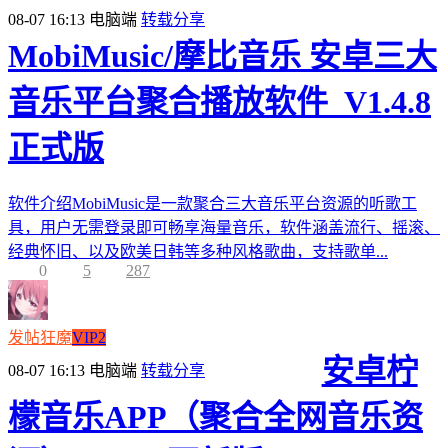
08-07 16:13
电脑端
转载分享
MobiMusic/摩比音乐 安卓三大
音乐平台聚合播放软件_V1.4.8
正式版
软件介绍MobiMusic是一款聚合三大音乐平台资源的听歌工
具，用户无需登录即可畅享海量音乐，软件涵盖流行、摇滚、
经典怀旧、以及欧美日韩等多种风格歌曲，支持歌单...
0
5
287
发帖狂魔
VIP2
安卓柠
08-07 16:13
电脑端
转载分享
檬音乐APP（聚合全网音乐资