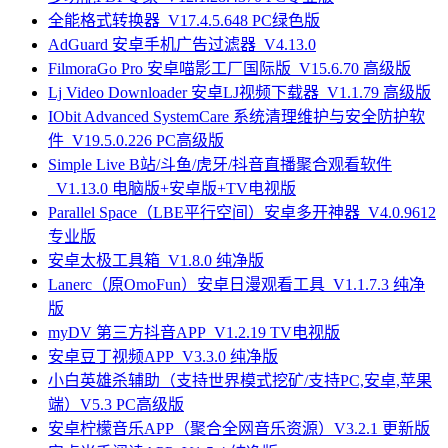
全能格式转换器_V17.4.5.648 PC绿色版
AdGuard 安卓手机广告过滤器_V4.13.0
FilmoraGo Pro 安卓喵影工厂国际版_V15.6.70 高级版
Lj Video Downloader 安卓LJ视频下载器_V1.1.79 高级版
IObit Advanced SystemCare 系统清理维护与安全防护软
件_V19.5.0.226 PC高级版
Simple Live B站/斗鱼/虎牙/抖音直播聚合观看软件
_V1.13.0 电脑版+安卓版+TV电视版
Parallel Space（LBE平行空间）安卓多开神器_V4.0.9612
专业版
安卓太极工具箱_V1.8.0 纯净版
Lanerc（原OmoFun）安卓日漫观看工具_V1.1.7.3 纯净
版
myDV 第三方抖音APP_V1.2.19 TV电视版
安卓豆丁视频APP_V3.3.0 纯净版
小白英雄杀辅助（支持世界模式挖矿/支持PC,安卓,苹果
端）V5.3 PC高级版
安卓柠檬音乐APP（聚合全网音乐资源）V3.2.1 更新版