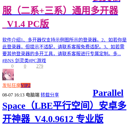
服（二系+三系）通用多开器
_V1.4 PC版
软件介绍1、多开器仅支持示例图所示的登录器。2、如若你是
此登录器，但提示不适配，请联系客服免费适配。3、如若需
要其他登录器的多开工具，请联系客服进行专属定制。多...
#
BNS 剑灵类
#
PC游戏
0
0
279
发帖狂魔
VIP2
Parallel
08-07 16:13
电脑端
转载分享
Space（LBE平行空间）安卓多
开神器_V4.0.9612 专业版