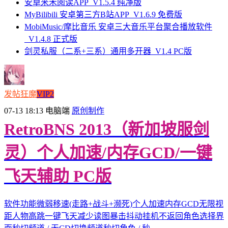
安卓米禾阅读APP_V1.5.4 纯净版
MyBilibili 安卓第三方B站APP_V1.6.9 免费版
MobiMusic/摩比音乐 安卓三大音乐平台聚合播放软件
_V1.4.8 正式版
剑灵私服（二系+三系）通用多开器_V1.4 PC版
发帖狂魔
VIP2
07-13 18:13
电脑端
原创制作
RetroBNS 2013（新加坡服剑
灵）个人加速/内存GCD/一键
飞天辅助 PC版
软件功能微弱移速(走路+战斗+濒死)个人加速内存GCD无限视
距人物高跳一键飞天减少读图暴击抖动挂机不返回角色选择界