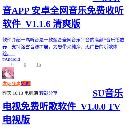
音APP 安卓全网音乐免费收听
软件_V1.1.6 清爽版
软件介绍一隅听音是一款聚合全网音乐平台的高颜*音乐播放
器，支持洛雪音源扩展，为您带来纯净、无广告的听歌体
验。...
#
Android
0
0
16
发帖狂魔
VIP2
SU音乐
昨天 16:13
电脑端
转载分享
电视免费听歌软件_V1.0.0 TV
电视版