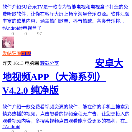
软件介绍SU音乐TV是一款专为智能电视和电视盒子打造的免
费听歌软件，让你在客厅大屏上畅享海量音乐资源。软件汇聚
丰富的歌单内容，涵盖热门歌单、抖音热歌、各类音乐排...
#
Android
#
电视盒子
0
0
97
发帖狂魔
VIP2
安卓大
昨天 16:13
电脑端
转载分享
地视频APP（大海系列）
V4.2.0 纯净版
软件介绍一款免费看视频资源的软件，能在你的手机上搜索到
精彩热播的视频，点击想看的视频全程无广告，让您更投入的
观看视频内容，多搜索视频点击观看能享受更多的福利，在...
#
Android
0
0
17