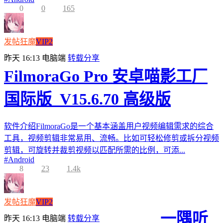
0
0
165
发帖狂魔
VIP2
昨天 16:13
电脑端
转载分享
FilmoraGo Pro 安卓喵影工厂
国际版_V15.6.70 高级版
软件介绍FilmoraGo是一个基本涵盖用户视频编辑需求的综合
工具，视频剪辑非常易用、流畅。比如可轻松修剪或拆分视频
剪辑，可旋转并裁剪视频以匹配所需的比例，可添...
#
Android
8
23
1.4k
发帖狂魔
VIP2
一隅听
昨天 16:13
电脑端
转载分享