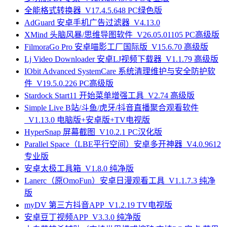
全能格式转换器_V17.4.5.648 PC绿色版
AdGuard 安卓手机广告过滤器_V4.13.0
XMind 头脑风暴/思维导图软件_V26.05.01105 PC高级版
FilmoraGo Pro 安卓喵影工厂国际版_V15.6.70 高级版
Lj Video Downloader 安卓LJ视频下载器_V1.1.79 高级版
IObit Advanced SystemCare 系统清理维护与安全防护软
件_V19.5.0.226 PC高级版
Stardock Start11 开始菜单增强工具_V2.74 高级版
Simple Live B站/斗鱼/虎牙/抖音直播聚合观看软件
_V1.13.0 电脑版+安卓版+TV电视版
HyperSnap 屏幕截图_V10.2.1 PC汉化版
Parallel Space（LBE平行空间）安卓多开神器_V4.0.9612
专业版
安卓太极工具箱_V1.8.0 纯净版
Lanerc（原OmoFun）安卓日漫观看工具_V1.1.7.3 纯净
版
myDV 第三方抖音APP_V1.2.19 TV电视版
安卓豆丁视频APP_V3.3.0 纯净版