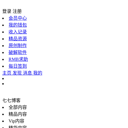
登录
注册
会员中心
我的钱包
收入记录
精品资源
原创制作
破解软件
RMB求助
每日签到
主页
发现
消息
我的
七七博客
全部内容
精品内容
Vip内容
精华内容