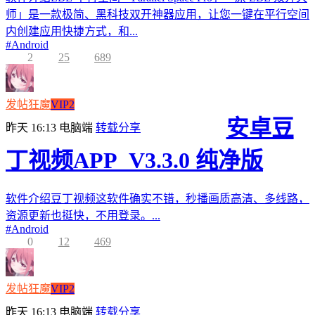
师」是一款极简、黑科技双开神器应用，让您一键在平行空间
内创建应用快捷方式，和...
#
Android
2
25
689
发帖狂魔
VIP2
安卓豆
昨天 16:13
电脑端
转载分享
丁视频APP_V3.3.0 纯净版
软件介绍豆丁视频这软件确实不错，秒播画质高清、多线路，
资源更新也挺快，不用登录。...
#
Android
0
12
469
发帖狂魔
VIP2
昨天 16:13
电脑端
转载分享