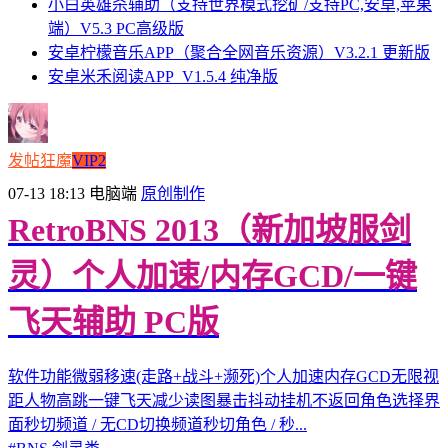
小白英雄杀辅助（支持世界模式挖矿/支持PC,安卓,苹果
端）V5.3 PC高级版
安卓柠檬音乐APP（聚合全网音乐资源）V3.2.1 更新版
安卓米禾阅读APP_V1.5.4 纯净版
发帖狂魔
VIP2
07-13 18:13
电脑端
原创制作
RetroBNS 2013（新加坡服剑
灵）个人加速/内存GCD/一键
飞天辅助 PC版
软件功能微弱移速(走路+战斗+濒死)个人加速内存GCD无限视
距人物高跳一键飞天减少读图暴击抖动挂机不返回角色选择界
面秒切频道 / 无CD切换频道秒切角色 / 秒...