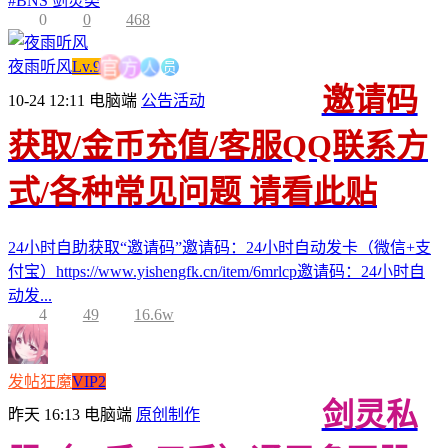
#
BNS 剑灵类
0
0
468
方
人
官
员
夜雨听风
Lv.9
邀请码
10-24 12:11
电脑端
公告活动
获取/金币充值/客服QQ联系方
式/各种常见问题 请看此贴
24小时自助获取“邀请码”邀请码：24小时自动发卡（微信+支
付宝）https://www.yishengfk.cn/item/6mrlcp邀请码：24小时自
动发...
4
49
16.6w
发帖狂魔
VIP2
剑灵私
昨天 16:13
电脑端
原创制作