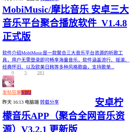
MobiMusic/摩比音乐 安卓三大
音乐平台聚合播放软件_V1.4.8
正式版
软件介绍MobiMusic是一款聚合三大音乐平台资源的听歌工
具，用户无需登录即可畅享海量音乐，软件涵盖流行、摇滚、
经典怀旧、以及欧美日韩等多种风格歌曲，支持歌单...
0
5
283
发帖狂魔
VIP2
安卓柠
昨天 16:13
电脑端
转载分享
檬音乐APP（聚合全网音乐资
源）V3.2.1 更新版