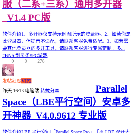
服（二系+三系）通用多开器
_V1.4 PC版
软件介绍1、多开器仅支持示例图所示的登录器。2、如若你是
此登录器，但提示不适配，请联系客服免费适配。3、如若需
要其他登录器的多开工具，请联系客服进行专属定制。多...
#
BNS 剑灵类
#
PC游戏
0
0
278
发帖狂魔
VIP2
Parallel
昨天 16:13
电脑端
转载分享
Space（LBE平行空间）安卓多
开神器_V4.0.9612 专业版
软件介绍LBE 平行空间「Parallel Space Pro」「原 LBE 双开大