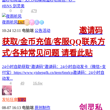
面秒切频道 / 无CD切换频道秒切角色 / 秒...
#
BNS 剑灵类
0
0
479
员
人
夜雨听风
Lv.9
方
官
邀请码
10-24 12:11
电脑端
公告活动
获取/金币充值/客服QQ联系方
式/各种常见问题 请看此贴
24小时自助获取“邀请码”邀请码：24小时自动发卡（微信+支
付宝）https://www.yishengfk.cn/item/6mrlcp邀请码：24小时自
动发...
4
49
16.6w
发帖狂魔
VIP2
剑灵私
08-07 16:13
电脑端
原创制作