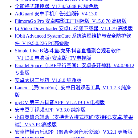
全能格式转换器_V17.4.5.648 PC绿色版
AdGuard 安卓手机广告过滤器_V4.13.0
FilmoraGo Pro 安卓喵影工厂国际版_V15.6.70 高级版
Lj Video Downloader 安卓LJ视频下载器_V1.1.79 高级版
IObit Advanced SystemCare 系统清理维护与安全防护软
件_V19.5.0.226 PC高级版
Simple Live B站/斗鱼/虎牙/抖音直播聚合观看软件
_V1.13.0 电脑版+安卓版+TV电视版
Parallel Space（LBE平行空间）安卓多开神器_V4.0.9612
专业版
安卓太极工具箱_V1.8.0 纯净版
Lanerc（原OmoFun）安卓日漫观看工具_V1.1.7.3 纯净
版
myDV 第三方抖音APP_V1.2.19 TV电视版
安卓豆丁视频APP_V3.3.0 纯净版
小白英雄杀辅助（支持世界模式挖矿/支持PC,安卓,苹果
端）V5.3 PC高级版
安卓柠檬音乐APP（聚合全网音乐资源）V3.2.1 更新版