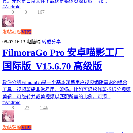
具。无论是日常文件下载还是媒体资源获取， 都...
#
Android
0
0
167
发帖狂魔
VIP2
08-07 16:13
电脑端
转载分享
FilmoraGo Pro 安卓喵影工厂
国际版_V15.6.70 高级版
软件介绍FilmoraGo是一个基本涵盖用户视频编辑需求的综合
工具，视频剪辑非常易用、流畅。比如可轻松修剪或拆分视频
剪辑，可旋转并裁剪视频以匹配所需的比例，可添...
#
Android
8
23
1.4k
发帖狂魔
VIP2