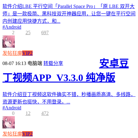
软件介绍LBE 平行空间「Parallel Space Pro」「原 LBE 双开大
师」是一款极简、黑科技双开神器应用，让您一键在平行空间
内创建应用快捷方式，和...
#
Android
2
25
697
发帖狂魔
VIP2
安卓豆
08-07 16:13
电脑端
转载分享
丁视频APP_V3.3.0 纯净版
软件介绍豆丁视频这软件确实不错，秒播画质高清、多线路，
资源更新也挺快，不用登录。...
#
Android
0
12
472
发帖狂魔
VIP2