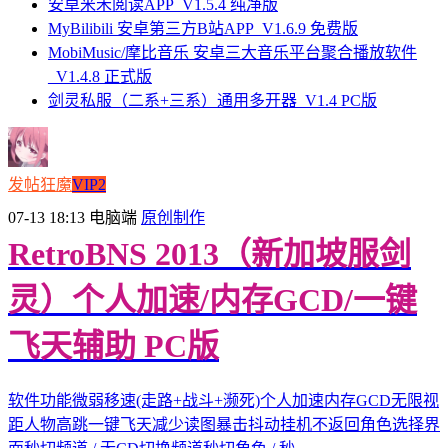
安卓米禾阅读APP_V1.5.4 纯净版
MyBilibili 安卓第三方B站APP_V1.6.9 免费版
MobiMusic/摩比音乐 安卓三大音乐平台聚合播放软件
_V1.4.8 正式版
剑灵私服（二系+三系）通用多开器_V1.4 PC版
发帖狂魔
VIP2
07-13 18:13
电脑端
原创制作
RetroBNS 2013（新加坡服剑
灵）个人加速/内存GCD/一键
飞天辅助 PC版
软件功能微弱移速(走路+战斗+濒死)个人加速内存GCD无限视
距人物高跳一键飞天减少读图暴击抖动挂机不返回角色选择界