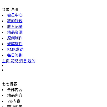
登录
注册
会员中心
我的钱包
收入记录
精品资源
原创制作
破解软件
RMB求助
每日签到
主页
发现
消息
我的
七七博客
全部内容
精品内容
Vip内容
精华内容