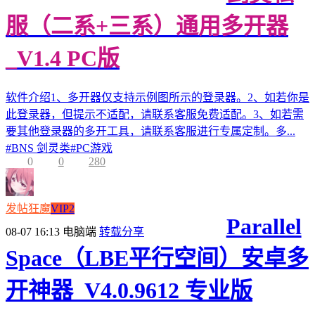
服（二系+三系）通用多开器
_V1.4 PC版
软件介绍1、多开器仅支持示例图所示的登录器。2、如若你是
此登录器，但提示不适配，请联系客服免费适配。3、如若需
要其他登录器的多开工具，请联系客服进行专属定制。多...
#
BNS 剑灵类
#
PC游戏
0
0
280
发帖狂魔
VIP2
Parallel
08-07 16:13
电脑端
转载分享
Space（LBE平行空间）安卓多
开神器_V4.0.9612 专业版