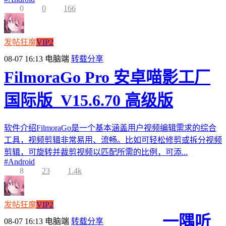
0
0
166
发帖狂魔
VIP2
08-07 16:13
电脑端
转载分享
FilmoraGo Pro 安卓喵影工厂
国际版_V15.6.70 高级版
软件介绍FilmoraGo是一个基本涵盖用户视频编辑需求的综合
工具，视频剪辑非常易用、流畅。比如可轻松修剪或拆分视频
剪辑，可旋转并裁剪视频以匹配所需的比例，可添...
#
Android
8
23
1.4k
发帖狂魔
VIP2
一隅听
08-07 16:13
电脑端
转载分享