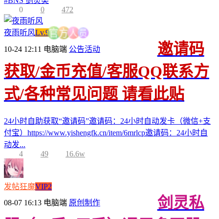
#
BNS 剑灵类
0
0
472
员
夜雨听风
Lv.9
人
方
官
邀请码
10-24 12:11
电脑端
公告活动
获取/金币充值/客服QQ联系方
式/各种常见问题 请看此贴
24小时自助获取“邀请码”邀请码：24小时自动发卡（微信+支
付宝）https://www.yishengfk.cn/item/6mrlcp邀请码：24小时自
动发...
4
49
16.6w
发帖狂魔
VIP2
剑灵私
08-07 16:13
电脑端
原创制作