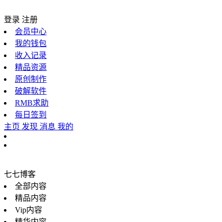
登录
注册
会员中心
我的钱包
收入记录
精品资源
原创制作
破解软件
RMB求助
每日签到
主页
发现
消息
我的
七七博客
全部内容
精品内容
Vip内容
精华内容