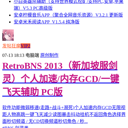
小白英雄杀辅助（支持世界模式挖矿/支持PC,安卓,苹果
端）V5.3 PC高级版
安卓柠檬音乐APP（聚合全网音乐资源）V3.2.1 更新版
安卓米禾阅读APP_V1.5.4 纯净版
发帖狂魔
VIP2
07-13 18:13
电脑端
原创制作
RetroBNS 2013（新加坡服剑
灵）个人加速/内存GCD/一键
飞天辅助 PC版
软件功能微弱移速(走路+战斗+濒死)个人加速内存GCD无限视
距人物高跳一键飞天减少读图暴击抖动挂机不返回角色选择界
面秒切频道 / 无CD切换频道秒切角色 / 秒...