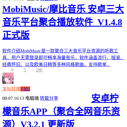
MobiMusic/摩比音乐 安卓三大
音乐平台聚合播放软件_V1.4.8
正式版
软件介绍MobiMusic是一款聚合三大音乐平台资源的听歌工
具，用户无需登录即可畅享海量音乐，软件涵盖流行、摇滚、
经典怀旧、以及欧美日韩等多种风格歌曲，支持歌单...
0
5
286
发帖狂魔
VIP2
安卓柠
08-07 16:13
电脑端
转载分享
檬音乐APP（聚合全网音乐资
源）V3.2.1 更新版