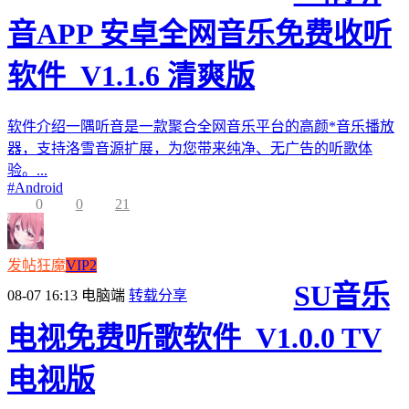
音APP 安卓全网音乐免费收听
软件_V1.1.6 清爽版
软件介绍一隅听音是一款聚合全网音乐平台的高颜*音乐播放
器，支持洛雪音源扩展，为您带来纯净、无广告的听歌体
验。...
#
Android
0
0
21
发帖狂魔
VIP2
SU音乐
08-07 16:13
电脑端
转载分享
电视免费听歌软件_V1.0.0 TV
电视版