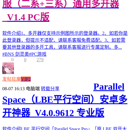
服（二系+三系）通用多开器
_V1.4 PC版
软件介绍1、多开器仅支持示例图所示的登录器。2、如若你是
此登录器，但提示不适配，请联系客服免费适配。3、如若需
要其他登录器的多开工具，请联系客服进行专属定制。多...
#
BNS 剑灵类
#
PC游戏
0
0
279
发帖狂魔
VIP2
Parallel
08-07 16:13
电脑端
转载分享
Space（LBE平行空间）安卓多
开神器_V4.0.9612 专业版
软件介绍LBE 平行空间「Parallel Space Pro」「原 LBE 双开大