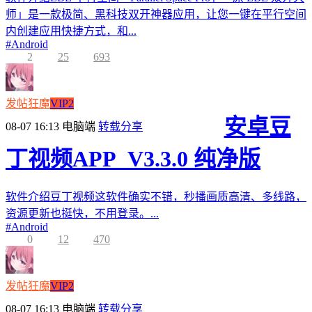
师」是一款极简、黑科技双开神器应用，让您一键在平行空间
内创建应用快捷方式，和...
#
Android
2
25
693
发帖狂魔
VIP2
安卓豆
08-07 16:13
电脑端
转载分享
丁视频APP_V3.3.0 纯净版
软件介绍豆丁视频这软件确实不错，秒播画质高清、多线路，
资源更新也挺快，不用登录。...
#
Android
0
12
470
发帖狂魔
VIP2
08-07 16:13
电脑端
转载分享