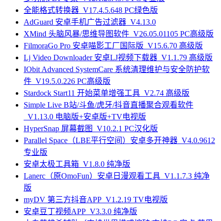
全能格式转换器_V17.4.5.648 PC绿色版
AdGuard 安卓手机广告过滤器_V4.13.0
XMind 头脑风暴/思维导图软件_V26.05.01105 PC高级版
FilmoraGo Pro 安卓喵影工厂国际版_V15.6.70 高级版
Lj Video Downloader 安卓LJ视频下载器_V1.1.79 高级版
IObit Advanced SystemCare 系统清理维护与安全防护软
件_V19.5.0.226 PC高级版
Stardock Start11 开始菜单增强工具_V2.74 高级版
Simple Live B站/斗鱼/虎牙/抖音直播聚合观看软件
_V1.13.0 电脑版+安卓版+TV电视版
HyperSnap 屏幕截图_V10.2.1 PC汉化版
Parallel Space（LBE平行空间）安卓多开神器_V4.0.9612
专业版
安卓太极工具箱_V1.8.0 纯净版
Lanerc（原OmoFun）安卓日漫观看工具_V1.1.7.3 纯净
版
myDV 第三方抖音APP_V1.2.19 TV电视版
安卓豆丁视频APP_V3.3.0 纯净版