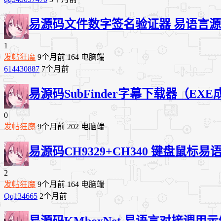
易源码
文件数字签名验证器 易语言
1
发帖狂魔
9个月前
164
电脑端
614430887
7个月前
易源码
SubFinder字幕下载器（EXE成
0
发帖狂魔
9个月前
202
电脑端
易源码
CH9329+CH340 键盘鼠
2
发帖狂魔
9个月前
164
电脑端
Qq134665
2个月前
易源码
KMboxNet 易语言对接调用