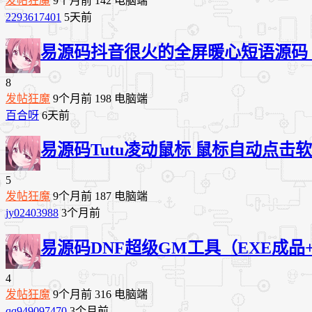
发帖狂魔
9个月前
142
电脑端
2293617401
5天前
易源码
抖音很火的全屏暖心短语源码（
8
发帖狂魔
9个月前
198
电脑端
百合呀
6天前
易源码
Tutu凌动鼠标 鼠标自动点击
5
发帖狂魔
9个月前
187
电脑端
jy02403988
3个月前
易源码
DNF超级GM工具（EXE成品
4
发帖狂魔
9个月前
316
电脑端
qq949097470
3个月前