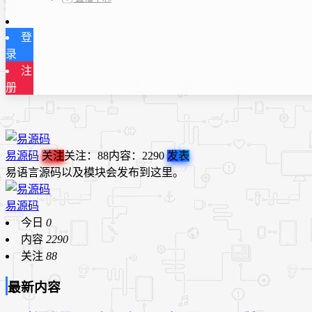
登
录
注
册
易源码
关注
关注：
88
内容：
2290
发表
易语言源码以及模块会发布到这里。
易源码
今日
0
内容
2290
关注
88
最新内容