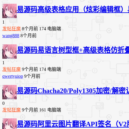
易源码
高级表格应用（炫彩编辑框）
1
发帖狂魔
8个月前
174
电脑端
wang888
8个月前
易源码
易语言树型框+高级表格仿折
1
发帖狂魔
9个月前
174
电脑端
qwertyuiop
9个月前
易源码
Chacha20/Poly1305加密
0
发帖狂魔
9个月前
161
电脑端
易源码
阿里云图片翻译API签名（V2版本