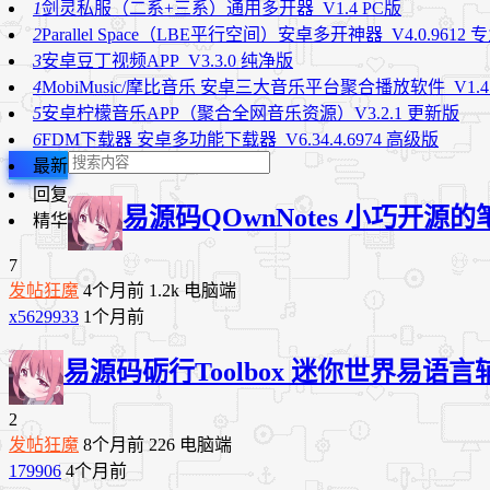
1
剑灵私服（二系+三系）通用多开器_V1.4 PC版
2
Parallel Space（LBE平行空间）安卓多开神器_V4.0.9612 
3
安卓豆丁视频APP_V3.3.0 纯净版
4
MobiMusic/摩比音乐 安卓三大音乐平台聚合播放软件_V1.4
5
安卓柠檬音乐APP（聚合全网音乐资源）V3.2.1 更新版
6
FDM下载器 安卓多功能下载器_V6.34.4.6974 高级版
最新
回复
易源码
QOwnNotes 小巧开源的
精华
7
发帖狂魔
4个月前
1.2k
电脑端
x5629933
1个月前
易源码
砺行Toolbox 迷你世界易语言辅
2
发帖狂魔
8个月前
226
电脑端
179906
4个月前