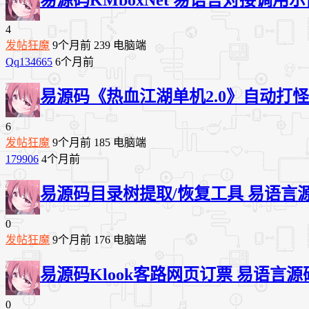
4
发帖狂魔
9个月前
239
电脑端
Qq134665
6个月前
易源码
《热血江湖单机2.0》自动打
6
发帖狂魔
9个月前
185
电脑端
179906
4个月前
易源码
目录树提取/恢复工具 易语言
0
发帖狂魔
9个月前
176
电脑端
易源码
Klook客路网页订票 易语言源
0