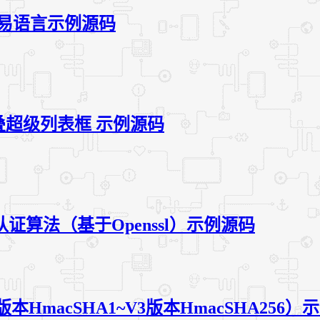
易语言示例源码
叠超级列表框 示例源码
/解密认证算法（基于Openssl）示例源码
HmacSHA1~V3版本HmacSHA256）