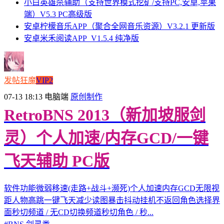
小白英雄杀辅助（支持世界模式挖矿/支持PC,安卓,苹果
端）V5.3 PC高级版
安卓柠檬音乐APP（聚合全网音乐资源）V3.2.1 更新版
安卓米禾阅读APP_V1.5.4 纯净版
发帖狂魔
VIP2
07-13 18:13
电脑端
原创制作
RetroBNS 2013（新加坡服剑
灵）个人加速/内存GCD/一键
飞天辅助 PC版
软件功能微弱移速(走路+战斗+濒死)个人加速内存GCD无限视
距人物高跳一键飞天减少读图暴击抖动挂机不返回角色选择界
面秒切频道 / 无CD切换频道秒切角色 / 秒...