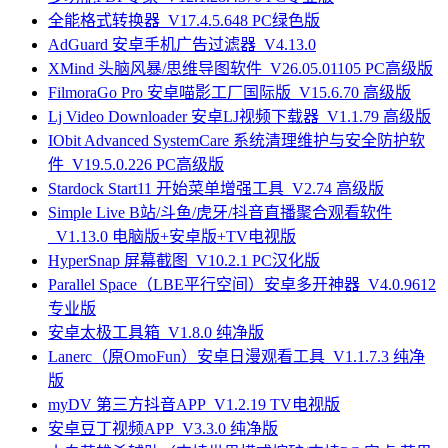
全能格式转换器_V17.4.5.648 PC绿色版
AdGuard 安卓手机广告过滤器_V4.13.0
XMind 头脑风暴/思维导图软件_V26.05.01105 PC高级版
FilmoraGo Pro 安卓喵影工厂国际版_V15.6.70 高级版
Lj Video Downloader 安卓LJ视频下载器_V1.1.79 高级版
IObit Advanced SystemCare 系统清理维护与安全防护软
件_V19.5.0.226 PC高级版
Stardock Start11 开始菜单增强工具_V2.74 高级版
Simple Live B站/斗鱼/虎牙/抖音直播聚合观看软件
_V1.13.0 电脑版+安卓版+TV电视版
HyperSnap 屏幕截图_V10.2.1 PC汉化版
Parallel Space（LBE平行空间）安卓多开神器_V4.0.9612
专业版
安卓太极工具箱_V1.8.0 纯净版
Lanerc（原OmoFun）安卓日漫观看工具_V1.1.7.3 纯净
版
myDV 第三方抖音APP_V1.2.19 TV电视版
安卓豆丁视频APP_V3.3.0 纯净版