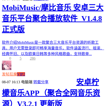
MobiMusic/摩比音乐 安卓三大
音乐平台聚合播放软件_V1.4.8
正式版
软件介绍MobiMusic是一款聚合三大音乐平台资源的听歌工
具，用户无需登录即可畅享海量音乐，软件涵盖流行、摇滚、
经典怀旧、以及欧美日韩等多种风格歌曲，支持歌单...
0
5
286
发帖狂魔
VIP2
安卓柠
08-07 16:13
电脑端
转载分享
檬音乐APP（聚合全网音乐资
源）V3.2.1 更新版