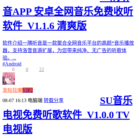
音APP 安卓全网音乐免费收听
软件_V1.1.6 清爽版
软件介绍一隅听音是一款聚合全网音乐平台的高颜*音乐播放
器，支持洛雪音源扩展，为您带来纯净、无广告的听歌体
验。...
#
Android
0
0
22
发帖狂魔
VIP2
SU音乐
08-07 16:13
电脑端
转载分享
电视免费听歌软件_V1.0.0 TV
电视版