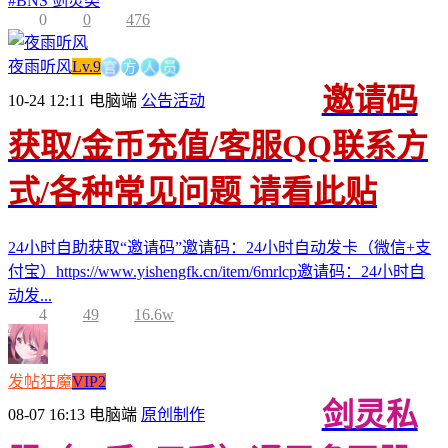
#
BNS 剑灵类
0
0
476
官
方
人
员
夜雨听风
Lv.9
邀请码
10-24 12:11
电脑端
公告活动
获取/金币充值/客服QQ联系方
式/各种常见问题 请看此贴
24小时自助获取“邀请码”邀请码：24小时自动发卡（微信+支
付宝）https://www.yishengfk.cn/item/6mrlcp邀请码：24小时自
动发...
4
49
16.6w
发帖狂魔
VIP2
剑灵私
08-07 16:13
电脑端
原创制作