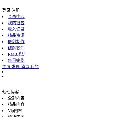
登录
注册
会员中心
我的钱包
收入记录
精品资源
原创制作
破解软件
RMB求助
每日签到
主页
发现
消息
我的
七七博客
全部内容
精品内容
Vip内容
精华内容