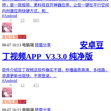
师」是一款极简、黑科技双开神器应用，让您一键在平行空间
内创建应用快捷方式，和...
#
Android
2
25
695
发帖狂魔
VIP2
安卓豆
08-07 16:13
电脑端
转载分享
丁视频APP_V3.3.0 纯净版
软件介绍豆丁视频这软件确实不错，秒播画质高清、多线路，
资源更新也挺快，不用登录。...
#
Android
0
12
471
发帖狂魔
VIP2
08-07 16:13
电脑端
转载分享