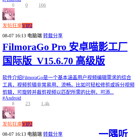
0
0
166
发帖狂魔
VIP2
08-07 16:13
电脑端
转载分享
FilmoraGo Pro 安卓喵影工厂
国际版_V15.6.70 高级版
软件介绍FilmoraGo是一个基本涵盖用户视频编辑需求的综合
工具，视频剪辑非常易用、流畅。比如可轻松修剪或拆分视频
剪辑，可旋转并裁剪视频以匹配所需的比例，可添...
#
Android
8
23
1.4k
发帖狂魔
VIP2
一隅听
08-07 16:13
电脑端
转载分享