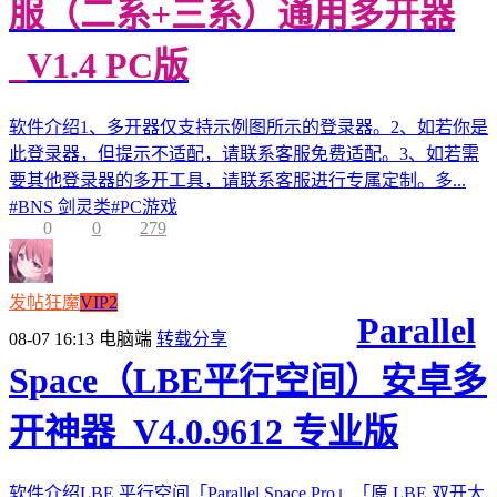
服（二系+三系）通用多开器
_V1.4 PC版
软件介绍1、多开器仅支持示例图所示的登录器。2、如若你是
此登录器，但提示不适配，请联系客服免费适配。3、如若需
要其他登录器的多开工具，请联系客服进行专属定制。多...
#
BNS 剑灵类
#
PC游戏
0
0
279
发帖狂魔
VIP2
Parallel
08-07 16:13
电脑端
转载分享
Space（LBE平行空间）安卓多
开神器_V4.0.9612 专业版
软件介绍LBE 平行空间「Parallel Space Pro」「原 LBE 双开大