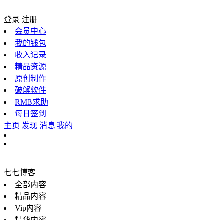
登录
注册
会员中心
我的钱包
收入记录
精品资源
原创制作
破解软件
RMB求助
每日签到
主页
发现
消息
我的
七七博客
全部内容
精品内容
Vip内容
精华内容