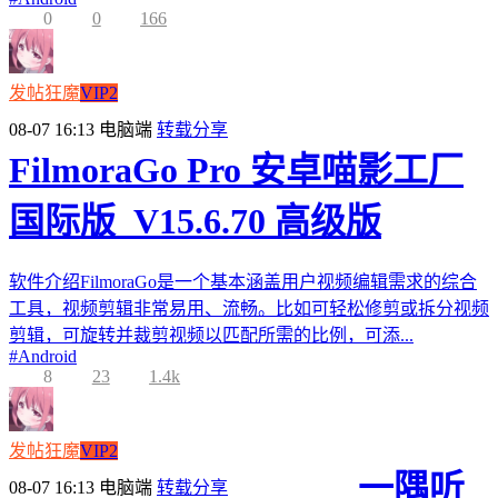
0
0
166
发帖狂魔
VIP2
08-07 16:13
电脑端
转载分享
FilmoraGo Pro 安卓喵影工厂
国际版_V15.6.70 高级版
软件介绍FilmoraGo是一个基本涵盖用户视频编辑需求的综合
工具，视频剪辑非常易用、流畅。比如可轻松修剪或拆分视频
剪辑，可旋转并裁剪视频以匹配所需的比例，可添...
#
Android
8
23
1.4k
发帖狂魔
VIP2
一隅听
08-07 16:13
电脑端
转载分享