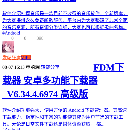
软件介绍柠檬音乐是一款目前不收费的音乐软件，全新版本，
为大家提供永久免费听歌服务，平台内为大家整理了非常全面
的音乐资源，所有资源分类详细，大家也可以根据歌曲名称...
#
Android
0
8
398
发帖狂魔
VIP2
FDM下
08-07 16:13
电脑端
转载分享
载器 安卓多功能下载器
_V6.34.4.6974 高级版
软件介绍功能强大、使用方便的 Android 下载管理器。其高速
下载能力、稳定性和丰富的功能使其成为用户首选的下载工
具。无论是日常文件下载还是媒体资源获取， 都...
#
Android