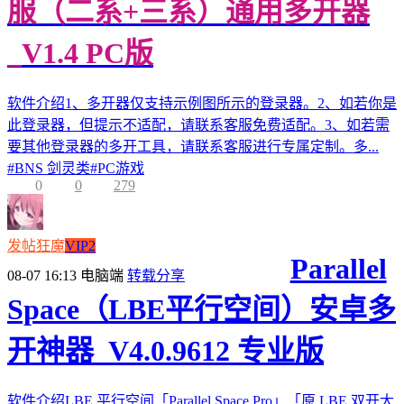
服（二系+三系）通用多开器
_V1.4 PC版
软件介绍1、多开器仅支持示例图所示的登录器。2、如若你是
此登录器，但提示不适配，请联系客服免费适配。3、如若需
要其他登录器的多开工具，请联系客服进行专属定制。多...
#
BNS 剑灵类
#
PC游戏
0
0
279
发帖狂魔
VIP2
Parallel
08-07 16:13
电脑端
转载分享
Space（LBE平行空间）安卓多
开神器_V4.0.9612 专业版
软件介绍LBE 平行空间「Parallel Space Pro」「原 LBE 双开大