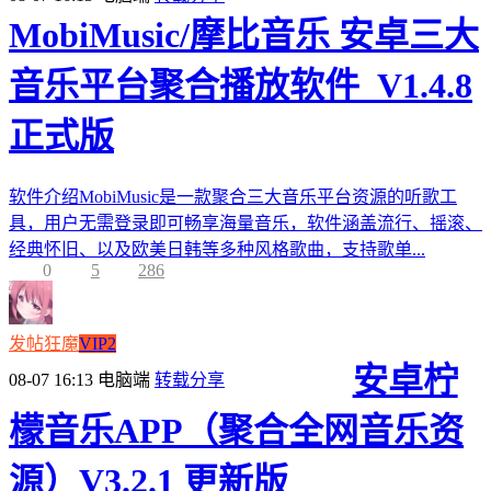
MobiMusic/摩比音乐 安卓三大
音乐平台聚合播放软件_V1.4.8
正式版
软件介绍MobiMusic是一款聚合三大音乐平台资源的听歌工
具，用户无需登录即可畅享海量音乐，软件涵盖流行、摇滚、
经典怀旧、以及欧美日韩等多种风格歌曲，支持歌单...
0
5
286
发帖狂魔
VIP2
安卓柠
08-07 16:13
电脑端
转载分享
檬音乐APP（聚合全网音乐资
源）V3.2.1 更新版