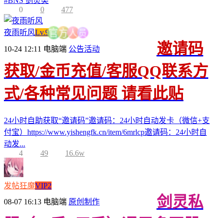
#
BNS 剑灵类
0
0
477
员
夜雨听风
Lv.9
人
方
官
邀请码
10-24 12:11
电脑端
公告活动
获取/金币充值/客服QQ联系方
式/各种常见问题 请看此贴
24小时自助获取“邀请码”邀请码：24小时自动发卡（微信+支
付宝）https://www.yishengfk.cn/item/6mrlcp邀请码：24小时自
动发...
4
49
16.6w
发帖狂魔
VIP2
剑灵私
08-07 16:13
电脑端
原创制作