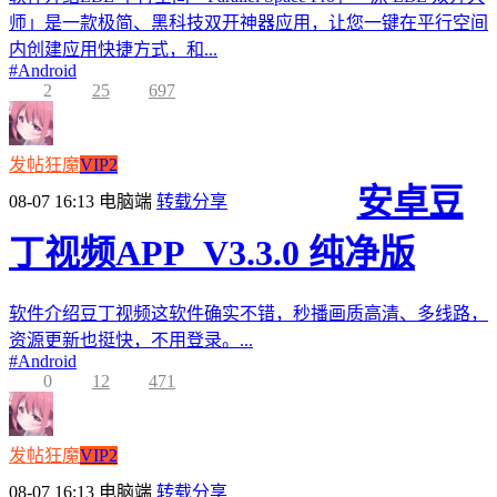
师」是一款极简、黑科技双开神器应用，让您一键在平行空间
内创建应用快捷方式，和...
#
Android
2
25
697
发帖狂魔
VIP2
安卓豆
08-07 16:13
电脑端
转载分享
丁视频APP_V3.3.0 纯净版
软件介绍豆丁视频这软件确实不错，秒播画质高清、多线路，
资源更新也挺快，不用登录。...
#
Android
0
12
471
发帖狂魔
VIP2
08-07 16:13
电脑端
转载分享