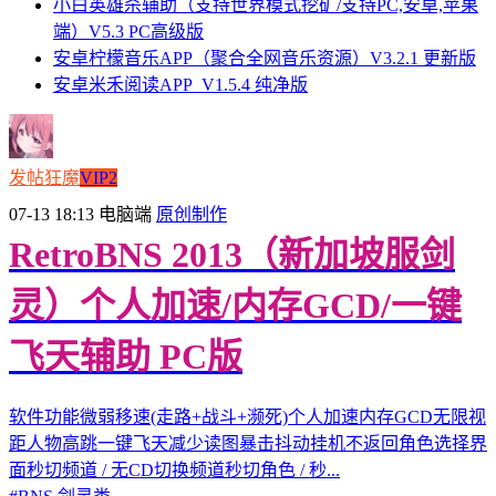
小白英雄杀辅助（支持世界模式挖矿/支持PC,安卓,苹果
端）V5.3 PC高级版
安卓柠檬音乐APP（聚合全网音乐资源）V3.2.1 更新版
安卓米禾阅读APP_V1.5.4 纯净版
发帖狂魔
VIP2
07-13 18:13
电脑端
原创制作
RetroBNS 2013（新加坡服剑
灵）个人加速/内存GCD/一键
飞天辅助 PC版
软件功能微弱移速(走路+战斗+濒死)个人加速内存GCD无限视
距人物高跳一键飞天减少读图暴击抖动挂机不返回角色选择界
面秒切频道 / 无CD切换频道秒切角色 / 秒...