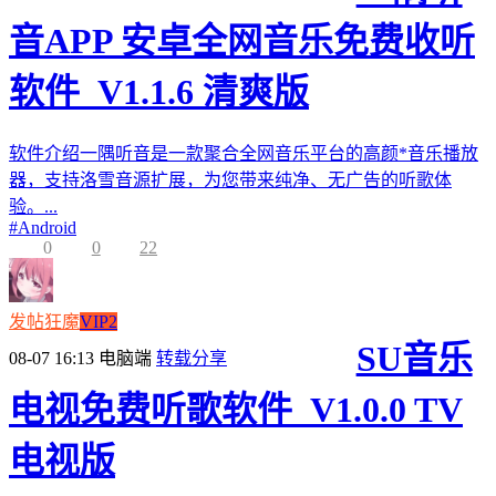
音APP 安卓全网音乐免费收听
软件_V1.1.6 清爽版
软件介绍一隅听音是一款聚合全网音乐平台的高颜*音乐播放
器，支持洛雪音源扩展，为您带来纯净、无广告的听歌体
验。...
#
Android
0
0
22
发帖狂魔
VIP2
SU音乐
08-07 16:13
电脑端
转载分享
电视免费听歌软件_V1.0.0 TV
电视版