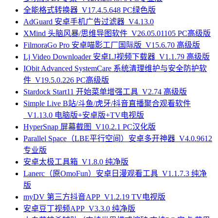
全能格式转换器_V17.4.5.648 PC绿色版
AdGuard 安卓手机广告过滤器_V4.13.0
XMind 头脑风暴/思维导图软件_V26.05.01105 PC高级版
FilmoraGo Pro 安卓喵影工厂国际版_V15.6.70 高级版
Lj Video Downloader 安卓LJ视频下载器_V1.1.79 高级版
IObit Advanced SystemCare 系统清理维护与安全防护软
件_V19.5.0.226 PC高级版
Stardock Start11 开始菜单增强工具_V2.74 高级版
Simple Live B站/斗鱼/虎牙/抖音直播聚合观看软件
_V1.13.0 电脑版+安卓版+TV电视版
HyperSnap 屏幕截图_V10.2.1 PC汉化版
Parallel Space（LBE平行空间）安卓多开神器_V4.0.9612
专业版
安卓太极工具箱_V1.8.0 纯净版
Lanerc（原OmoFun）安卓日漫观看工具_V1.1.7.3 纯净
版
myDV 第三方抖音APP_V1.2.19 TV电视版
安卓豆丁视频APP_V3.3.0 纯净版