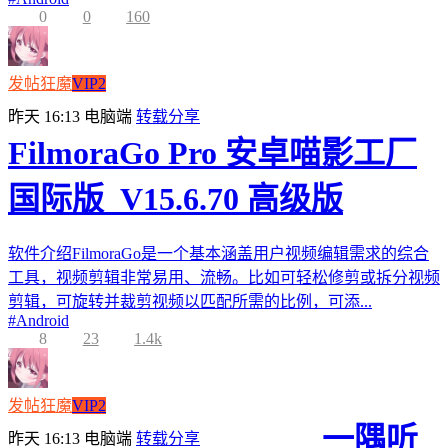
0
0
160
发帖狂魔
VIP2
昨天 16:13
电脑端
转载分享
FilmoraGo Pro 安卓喵影工厂
国际版_V15.6.70 高级版
软件介绍FilmoraGo是一个基本涵盖用户视频编辑需求的综合
工具，视频剪辑非常易用、流畅。比如可轻松修剪或拆分视频
剪辑，可旋转并裁剪视频以匹配所需的比例，可添...
#
Android
8
23
1.4k
发帖狂魔
VIP2
一隅听
昨天 16:13
电脑端
转载分享