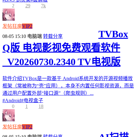
2
29
7k
发帖狂魔
VIP2
TVBox
08-05 15:10
电脑端
转载分享
Q版 电视影视免费观看软件
_V20260730.2340 TV电视版
软件介绍TVBox是一款基于 Android系统开发的开源视频播放
框架（常被称为“壳”应用），本身不内置任何影视资源，而是
通过用户配置外部“接口源”（爬虫规则）...
#
Android
#
电视盒子
0
1
18
发帖狂魔
VIP2
08-05 15:10
电脑端
转载分享