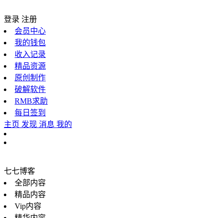
登录
注册
会员中心
我的钱包
收入记录
精品资源
原创制作
破解软件
RMB求助
每日签到
主页
发现
消息
我的
七七博客
全部内容
精品内容
Vip内容
精华内容