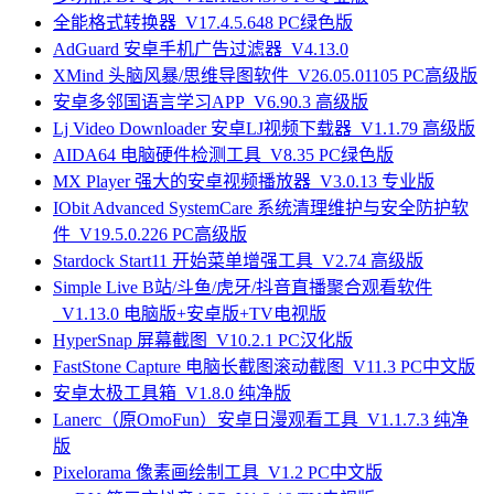
全能格式转换器_V17.4.5.648 PC绿色版
AdGuard 安卓手机广告过滤器_V4.13.0
XMind 头脑风暴/思维导图软件_V26.05.01105 PC高级版
安卓多邻国语言学习APP_V6.90.3 高级版
Lj Video Downloader 安卓LJ视频下载器_V1.1.79 高级版
AIDA64 电脑硬件检测工具_V8.35 PC绿色版
MX Player 强大的安卓视频播放器_V3.0.13 专业版
IObit Advanced SystemCare 系统清理维护与安全防护软
件_V19.5.0.226 PC高级版
Stardock Start11 开始菜单增强工具_V2.74 高级版
Simple Live B站/斗鱼/虎牙/抖音直播聚合观看软件
_V1.13.0 电脑版+安卓版+TV电视版
HyperSnap 屏幕截图_V10.2.1 PC汉化版
FastStone Capture 电脑长截图滚动截图_V11.3 PC中文版
安卓太极工具箱_V1.8.0 纯净版
Lanerc（原OmoFun）安卓日漫观看工具_V1.1.7.3 纯净
版
Pixelorama 像素画绘制工具_V1.2 PC中文版