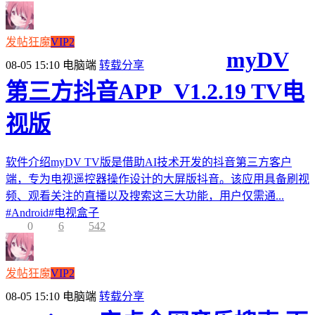
发帖狂魔
VIP2
myDV
08-05 15:10
电脑端
转载分享
第三方抖音APP_V1.2.19 TV电
视版
软件介绍myDV TV版是借助AI技术开发的抖音第三方客户
端，专为电视遥控器操作设计的大屏版抖音。该应用具备刷视
频、观看关注的直播以及搜索这三大功能，用户仅需通...
#
Android
#
电视盒子
0
6
542
发帖狂魔
VIP2
08-05 15:10
电脑端
转载分享