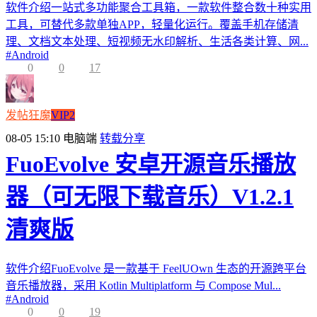
软件介绍一站式多功能聚合工具箱，一款软件整合数十种实用
工具，可替代多款单独APP，轻量化运行。覆盖手机存储清
理、文档文本处理、短视频无水印解析、生活各类计算、网...
#
Android
0
0
17
发帖狂魔
VIP2
08-05 15:10
电脑端
转载分享
FuoEvolve 安卓开源音乐播放
器（可无限下载音乐）V1.2.1
清爽版
软件介绍FuoEvolve 是一款基于 FeelUOwn 生态的开源跨平台
音乐播放器，采用 Kotlin Multiplatform 与 Compose Mul...
#
Android
0
0
19