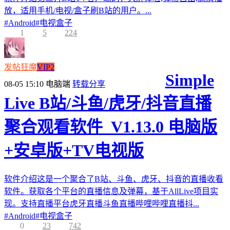
放，适用手机/电视/盒子刷B站的用户。...
#
Android
#
电视盒子
1
5
224
发帖狂魔
VIP2
Simple
08-05 15:10
电脑端
转载分享
Live B站/斗鱼/虎牙/抖音直播
聚合观看软件_V1.13.0 电脑版
+安卓版+TV电视版
软件介绍这是一个聚合了B站、斗鱼、虎牙、抖音的直播收看
软件。获取各个平台的直播信息及弹幕，基于AllLive项目实
现。支持直播平台虎牙直播斗鱼直播哔哩哔哩直播抖...
#
Android
#
电视盒子
0
23
742