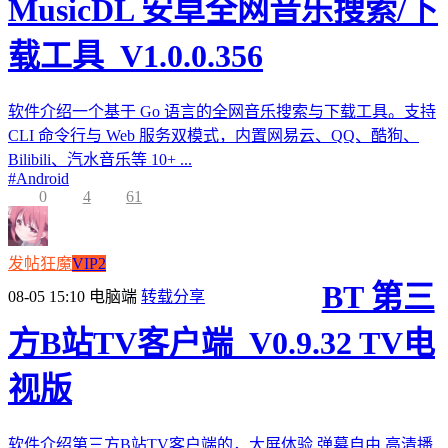
MusicDL 安卓全网音乐搜索/下
载工具_V1.0.0.356
软件介绍一个基于 Go 语言的全网音乐搜索与下载工具。支持
CLI 命令行与 Web 服务双模式，内置网易云、QQ、酷狗、
Bilibili、汽水音乐等 10+ ...
#
Android
0
4
61
发帖狂魔
VIP2
BT 第三
08-05 15:10
电脑端
转载分享
方B站TV客户端_V0.9.32 TV电
视版
软件介绍第三方B站TV客户端的，大屏体验,弹幕自由,高清播