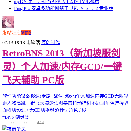
myDV 第三方抖音APP_V1.2.19 TV电视版
Fing Pro 安卓多功能网络工具包_V12.13.2 专业版
发帖狂魔
VIP2
07-13 18:13
电脑端
原创制作
RetroBNS 2013（新加坡服剑
灵）个人加速/内存GCD/一键
飞天辅助 PC版
软件功能微弱移速(走路+战斗+濒死)个人加速内存GCD无限视
距人物高跳一键飞天减少读图暴击抖动挂机不返回角色选择界
面秒切频道 / 无CD切换频道秒切角色 / 秒...
#
BNS 剑灵类
0
0
444