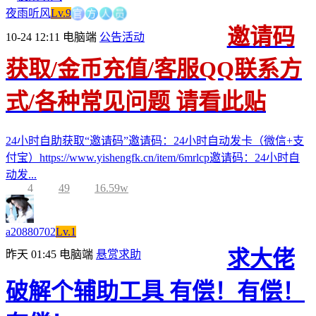
官
方
人
员
夜雨听风
Lv.9
邀请码
10-24 12:11
电脑端
公告活动
获取/金币充值/客服QQ联系方
式/各种常见问题 请看此贴
24小时自助获取“邀请码”邀请码：24小时自动发卡（微信+支
付宝）https://www.yishengfk.cn/item/6mrlcp邀请码：24小时自
动发...
4
49
16.59w
a20880702
Lv.1
求大佬
昨天 01:45
电脑端
悬赏求助
破解个辅助工具 有偿！有偿！