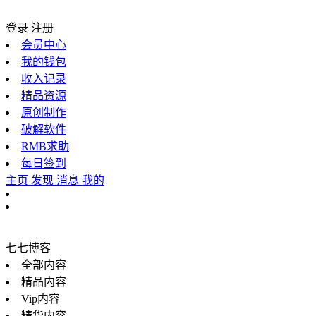
登录
注册
会员中心
我的钱包
收入记录
精品资源
原创制作
破解软件
RMB求助
每日签到
主页
发现
消息
我的
七七博客
全部内容
精品内容
Vip内容
精华内容