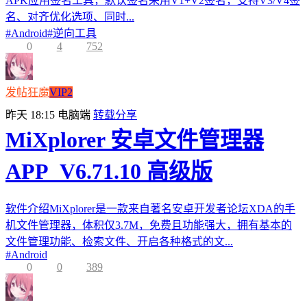
APK应用签名工具，默认签名采用V1+V2签名，支持V3/V4签
名、对齐优化选项、同时...
#
Android
#
逆向工具
0
4
752
发帖狂魔
VIP2
昨天 18:15
电脑端
转载分享
MiXplorer 安卓文件管理器
APP_V6.71.10 高级版
软件介绍MiXplorer是一款来自著名安卓开发者论坛XDA的手
机文件管理器，体积仅3.7M，免费且功能强大，拥有基本的
文件管理功能、检索文件、开启各种格式的文...
#
Android
0
0
389