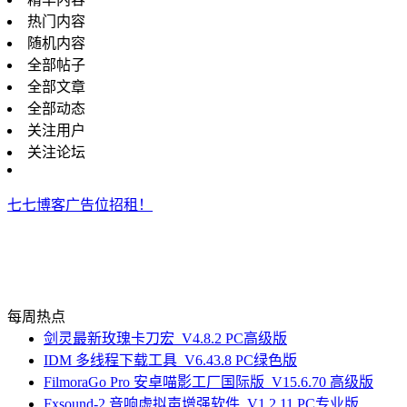
热门内容
随机内容
全部帖子
全部文章
全部动态
关注用户
关注论坛
七七博客广告位招租！
每周热点
剑灵最新玫瑰卡刀宏_V4.8.2 PC高级版
IDM 多线程下载工具_V6.43.8 PC绿色版
FilmoraGo Pro 安卓喵影工厂国际版_V15.6.70 高级版
Fxsound-2 音响虚拟声增强软件_V1.2.11 PC专业版