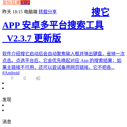
发帖狂魔
VIP2
搜它
昨天 18:15
电脑端
转载分享
APP 安卓多平台搜索工具
_V2.3.7 更新版
软件介绍搜它启动后会自动聚焦输入框并弹出键盘，省掉一次
点击。点选平台后，它会优先唤起对应 App 的搜索结果；如
果主链接不可用，还可以尝试备用网页链接。它不把各...
#
Android
0
0
40
发现
消息