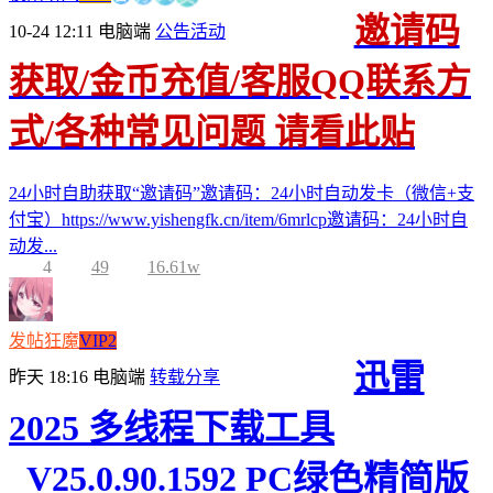
邀请码
10-24 12:11
电脑端
公告活动
获取/金币充值/客服QQ联系方
式/各种常见问题 请看此贴
24小时自助获取“邀请码”邀请码：24小时自动发卡（微信+支
付宝）https://www.yishengfk.cn/item/6mrlcp邀请码：24小时自
动发...
4
49
16.61w
发帖狂魔
VIP2
迅雷
昨天 18:16
电脑端
转载分享
2025 多线程下载工具
_V25.0.90.1592 PC绿色精简版