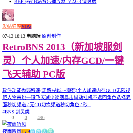
BBPlayer B站音乐播放器_V2.6.3 清爽版
发帖狂魔
VIP2
07-13 18:13
电脑端
原创制作
RetroBNS 2013（新加坡服剑
灵）个人加速/内存GCD/一键
飞天辅助 PC版
软件功能微弱移速(走路+战斗+濒死)个人加速内存GCD无限视
距人物高跳一键飞天减少读图暴击抖动挂机不返回角色选择界
面秒切频道 / 无CD切换频道秒切角色 / 秒...
#
BNS 剑灵类
0
0
496
官
方
夜雨听风
Lv.9
人
员