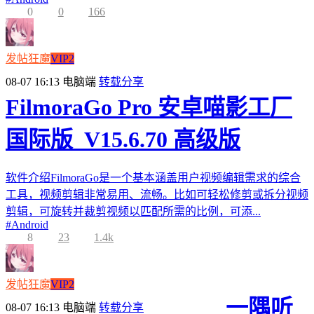
0
0
166
发帖狂魔
VIP2
08-07 16:13
电脑端
转载分享
FilmoraGo Pro 安卓喵影工厂
国际版_V15.6.70 高级版
软件介绍FilmoraGo是一个基本涵盖用户视频编辑需求的综合
工具，视频剪辑非常易用、流畅。比如可轻松修剪或拆分视频
剪辑，可旋转并裁剪视频以匹配所需的比例，可添...
#
Android
8
23
1.4k
发帖狂魔
VIP2
一隅听
08-07 16:13
电脑端
转载分享