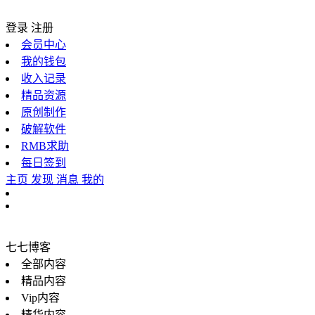
登录
注册
会员中心
我的钱包
收入记录
精品资源
原创制作
破解软件
RMB求助
每日签到
主页
发现
消息
我的
七七博客
全部内容
精品内容
Vip内容
精华内容