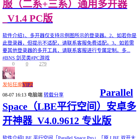
服（二系+三系）通用多开器
_V1.4 PC版
软件介绍1、多开器仅支持示例图所示的登录器。2、如若你是
此登录器，但提示不适配，请联系客服免费适配。3、如若需
要其他登录器的多开工具，请联系客服进行专属定制。多...
#
BNS 剑灵类
#
PC游戏
0
0
279
发帖狂魔
VIP2
Parallel
08-07 16:13
电脑端
转载分享
Space（LBE平行空间）安卓多
开神器_V4.0.9612 专业版
软件介绍LBE 平行空间「Parallel Space Pro」「原 LBE 双开大