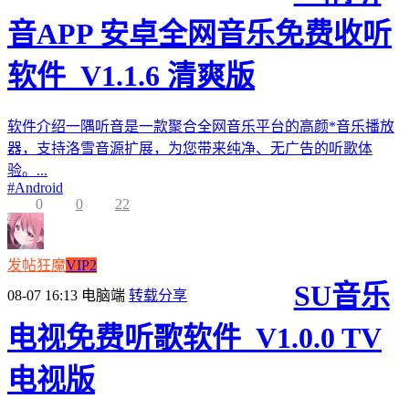
音APP 安卓全网音乐免费收听
软件_V1.1.6 清爽版
软件介绍一隅听音是一款聚合全网音乐平台的高颜*音乐播放
器，支持洛雪音源扩展，为您带来纯净、无广告的听歌体
验。...
#
Android
0
0
22
发帖狂魔
VIP2
SU音乐
08-07 16:13
电脑端
转载分享
电视免费听歌软件_V1.0.0 TV
电视版