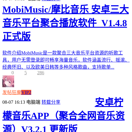
MobiMusic/摩比音乐 安卓三大
音乐平台聚合播放软件_V1.4.8
正式版
软件介绍MobiMusic是一款聚合三大音乐平台资源的听歌工
具，用户无需登录即可畅享海量音乐，软件涵盖流行、摇滚、
经典怀旧、以及欧美日韩等多种风格歌曲，支持歌单...
0
5
286
发帖狂魔
VIP2
安卓柠
08-07 16:13
电脑端
转载分享
檬音乐APP（聚合全网音乐资
源）V3.2.1 更新版