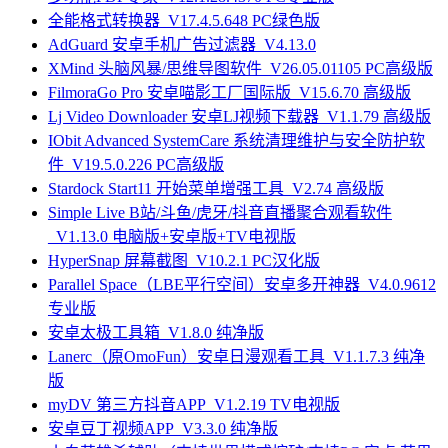
全能格式转换器_V17.4.5.648 PC绿色版
AdGuard 安卓手机广告过滤器_V4.13.0
XMind 头脑风暴/思维导图软件_V26.05.01105 PC高级版
FilmoraGo Pro 安卓喵影工厂国际版_V15.6.70 高级版
Lj Video Downloader 安卓LJ视频下载器_V1.1.79 高级版
IObit Advanced SystemCare 系统清理维护与安全防护软
件_V19.5.0.226 PC高级版
Stardock Start11 开始菜单增强工具_V2.74 高级版
Simple Live B站/斗鱼/虎牙/抖音直播聚合观看软件
_V1.13.0 电脑版+安卓版+TV电视版
HyperSnap 屏幕截图_V10.2.1 PC汉化版
Parallel Space（LBE平行空间）安卓多开神器_V4.0.9612
专业版
安卓太极工具箱_V1.8.0 纯净版
Lanerc（原OmoFun）安卓日漫观看工具_V1.1.7.3 纯净
版
myDV 第三方抖音APP_V1.2.19 TV电视版
安卓豆丁视频APP_V3.3.0 纯净版