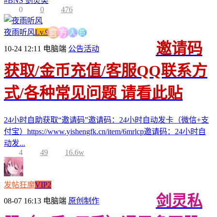
#
BNS 剑灵类
0
0
476
人
员
方
夜雨听风
Lv.9
官
邀请码
10-24 12:11
电脑端
公告活动
获取/金币充值/客服QQ联系方
式/各种常见问题 请看此贴
24小时自助获取“邀请码”邀请码：24小时自动发卡（微信+支
付宝）https://www.yishengfk.cn/item/6mrlcp邀请码：24小时自
动发...
4
49
16.6w
发帖狂魔
VIP2
剑灵私
08-07 16:13
电脑端
原创制作