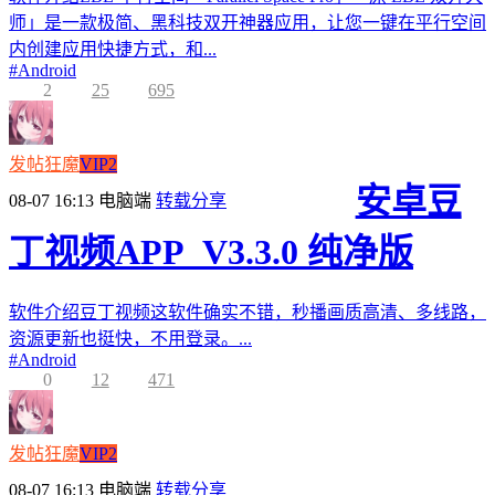
师」是一款极简、黑科技双开神器应用，让您一键在平行空间
内创建应用快捷方式，和...
#
Android
2
25
695
发帖狂魔
VIP2
安卓豆
08-07 16:13
电脑端
转载分享
丁视频APP_V3.3.0 纯净版
软件介绍豆丁视频这软件确实不错，秒播画质高清、多线路，
资源更新也挺快，不用登录。...
#
Android
0
12
471
发帖狂魔
VIP2
08-07 16:13
电脑端
转载分享