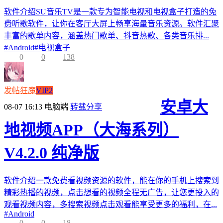
软件介绍SU音乐TV是一款专为智能电视和电视盒子打造的免
费听歌软件，让你在客厅大屏上畅享海量音乐资源。软件汇聚
丰富的歌单内容，涵盖热门歌单、抖音热歌、各类音乐排...
#
Android
#
电视盒子
0
0
138
发帖狂魔
VIP2
安卓大
08-07 16:13
电脑端
转载分享
地视频APP（大海系列）
V4.2.0 纯净版
软件介绍一款免费看视频资源的软件，能在你的手机上搜索到
精彩热播的视频，点击想看的视频全程无广告，让您更投入的
观看视频内容，多搜索视频点击观看能享受更多的福利，在...
#
Android
0
0
18