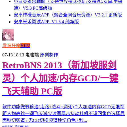
小白英雄杀辅助（支持世界模式挖矿/支持PC,安卓,苹果
端）V5.3 PC高级版
安卓柠檬音乐APP（聚合全网音乐资源）V3.2.1 更新版
安卓米禾阅读APP_V1.5.4 纯净版
发帖狂魔
VIP2
07-13 18:13
电脑端
原创制作
RetroBNS 2013（新加坡服剑
灵）个人加速/内存GCD/一键
飞天辅助 PC版
软件功能微弱移速(走路+战斗+濒死)个人加速内存GCD无限视
距人物高跳一键飞天减少读图暴击抖动挂机不返回角色选择界
面秒切频道 / 无CD切换频道秒切角色 / 秒...