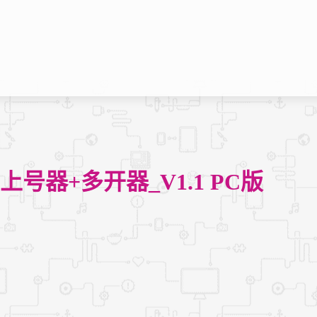
动上号器+多开器_V1.1 PC版