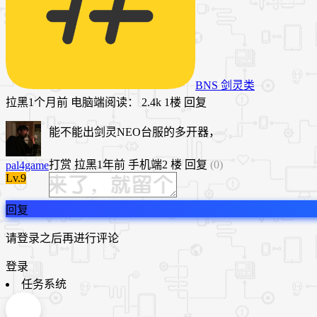
BNS 剑灵类
拉黑
1个月前
电脑端
阅读： 2.4k
1楼
回复
能不能出剑灵NEO台服的多开器，
打赏
拉黑
1年前
手机端
2 楼
回复
(0)
pal4game
Lv.9
回复
请登录之后再进行评论
登录
任务系统