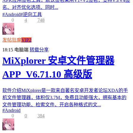
APK应用签名工具，默认签名采用V1+V2签名，支持V3/V4签
名、对齐优化选项、同时...
#
Android
#
逆向工具
0
4
748
发帖狂魔
VIP2
18:15
电脑端
转载分享
MiXplorer 安卓文件管理器
APP_V6.71.10 高级版
软件介绍MiXplorer是一款来自著名安卓开发者论坛XDA的手
机文件管理器，体积仅3.7M，免费且功能强大，拥有基本的
文件管理功能、检索文件、开启各种格式的文...
#
Android
0
0
384