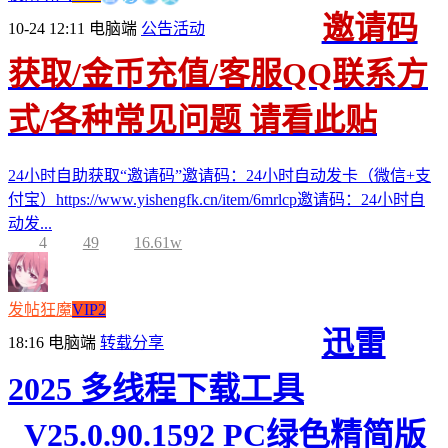
邀请码
10-24 12:11
电脑端
公告活动
获取/金币充值/客服QQ联系方
式/各种常见问题 请看此贴
24小时自助获取“邀请码”邀请码：24小时自动发卡（微信+支
付宝）https://www.yishengfk.cn/item/6mrlcp邀请码：24小时自
动发...
4
49
16.61w
发帖狂魔
VIP2
迅雷
18:16
电脑端
转载分享
2025 多线程下载工具
_V25.0.90.1592 PC绿色精简版