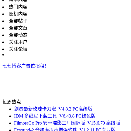
热门内容
随机内容
全部帖子
全部文章
全部动态
关注用户
关注论坛
七七博客广告位招租！
每周热点
剑灵最新玫瑰卡刀宏_V4.8.2 PC高级版
IDM 多线程下载工具_V6.43.8 PC绿色版
FilmoraGo Pro 安卓喵影工厂国际版_V15.6.70 高级版
Fxsound-2 音响虚拟声增强软件_V1.2.11 PC专业版