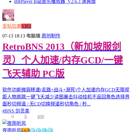
BBPlayer B站音乐播放器_V2.6.3 清爽版
发帖狂魔
VIP2
07-13 18:13
电脑端
原创制作
RetroBNS 2013（新加坡服剑
灵）个人加速/内存GCD/一键
飞天辅助 PC版
软件功能微弱移速(走路+战斗+濒死)个人加速内存GCD无限视
距人物高跳一键飞天减少读图暴击抖动挂机不返回角色选择界
面秒切频道 / 无CD切换频道秒切角色 / 秒...
#
BNS 剑灵类
0
0
490
官
方
人
夜雨听风
Lv.9
员