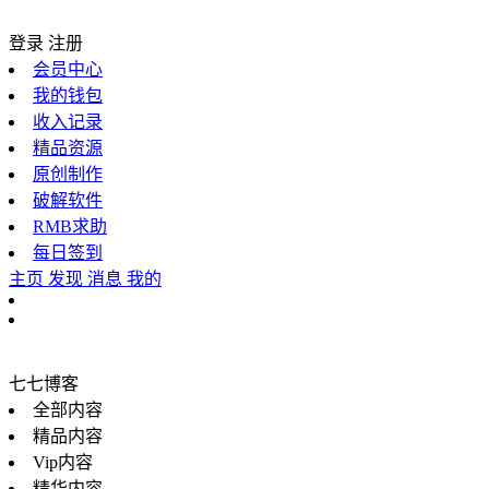
登录
注册
会员中心
我的钱包
收入记录
精品资源
原创制作
破解软件
RMB求助
每日签到
主页
发现
消息
我的
七七博客
全部内容
精品内容
Vip内容
精华内容