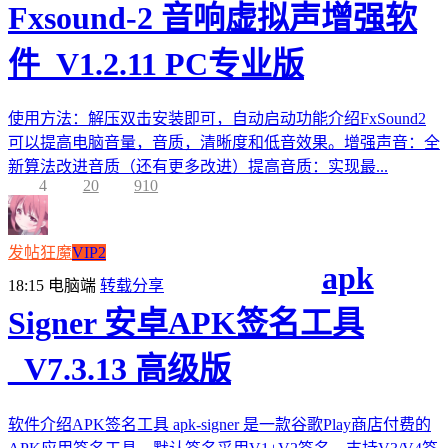
Fxsound-2 音响虚拟声增强软
件_V1.2.11 PC专业版
使用方法：解压双击安装即可，自动启动功能介绍FxSound2
可以提高电脑音量，音质，清晰度和低音效果。增强声音：全
新算法改进音质（还有更多改进）提高音质：实现最...
4
20
910
发帖狂魔
VIP2
apk
18:15
电脑端
转载分享
Signer 安卓APK签名工具
_V7.3.13 高级版
软件介绍APK签名工具 apk-signer 是一款谷歌Play商店付费的