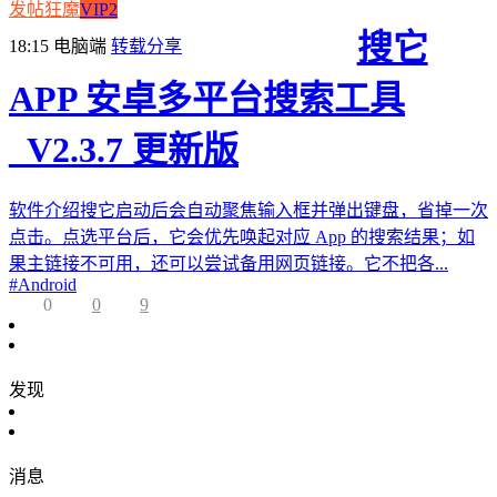
发帖狂魔
VIP2
搜它
18:15
电脑端
转载分享
APP 安卓多平台搜索工具
_V2.3.7 更新版
软件介绍搜它启动后会自动聚焦输入框并弹出键盘，省掉一次
点击。点选平台后，它会优先唤起对应 App 的搜索结果；如
果主链接不可用，还可以尝试备用网页链接。它不把各...
#
Android
0
0
9
发现
消息