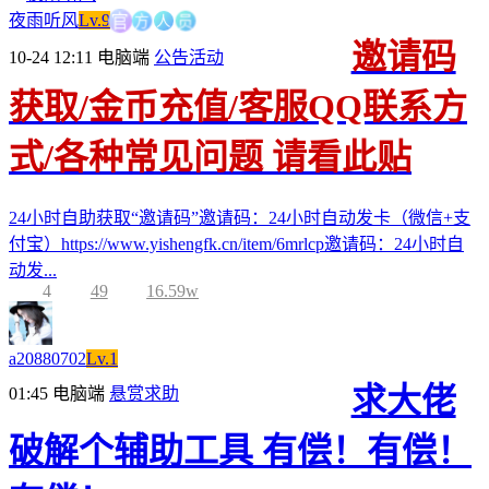
方
人
官
员
夜雨听风
Lv.9
邀请码
10-24 12:11
电脑端
公告活动
获取/金币充值/客服QQ联系方
式/各种常见问题 请看此贴
24小时自助获取“邀请码”邀请码：24小时自动发卡（微信+支
付宝）https://www.yishengfk.cn/item/6mrlcp邀请码：24小时自
动发...
4
49
16.59w
a20880702
Lv.1
求大佬
01:45
电脑端
悬赏求助
破解个辅助工具 有偿！有偿！