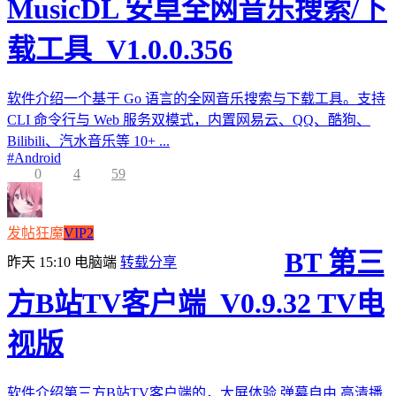
MusicDL 安卓全网音乐搜索/下
载工具_V1.0.0.356
软件介绍一个基于 Go 语言的全网音乐搜索与下载工具。支持
CLI 命令行与 Web 服务双模式，内置网易云、QQ、酷狗、
Bilibili、汽水音乐等 10+ ...
#
Android
0
4
59
发帖狂魔
VIP2
BT 第三
昨天 15:10
电脑端
转载分享
方B站TV客户端_V0.9.32 TV电
视版
软件介绍第三方B站TV客户端的，大屏体验,弹幕自由,高清播