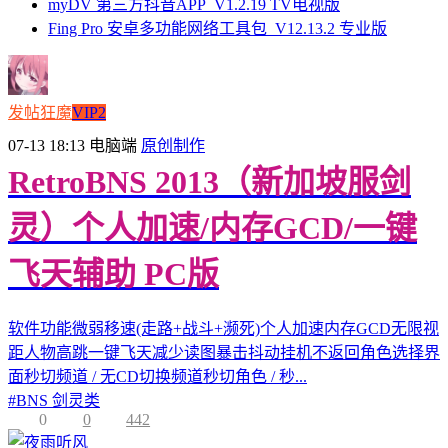
myDV 第三方抖音APP_V1.2.19 TV电视版
Fing Pro 安卓多功能网络工具包_V12.13.2 专业版
发帖狂魔
VIP2
07-13 18:13
电脑端
原创制作
RetroBNS 2013（新加坡服剑
灵）个人加速/内存GCD/一键
飞天辅助 PC版
软件功能微弱移速(走路+战斗+濒死)个人加速内存GCD无限视
距人物高跳一键飞天减少读图暴击抖动挂机不返回角色选择界
面秒切频道 / 无CD切换频道秒切角色 / 秒...
#
BNS 剑灵类
0
0
442