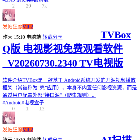
2
29
7k
发帖狂魔
VIP2
TVBox
昨天 15:10
电脑端
转载分享
Q版 电视影视免费观看软件
_V20260730.2340 TV电视版
软件介绍TVBox是一款基于 Android系统开发的开源视频播放
框架（常被称为“壳”应用），本身不内置任何影视资源，而是
通过用户配置外部“接口源”（爬虫规则）...
#
Android
#
电视盒子
0
1
17
发帖狂魔
VIP2
昨天 15:10
电脑端
转载分享