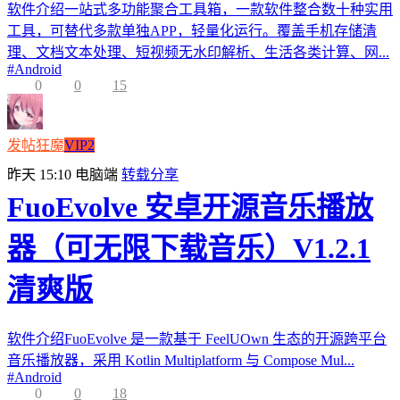
软件介绍一站式多功能聚合工具箱，一款软件整合数十种实用
工具，可替代多款单独APP，轻量化运行。覆盖手机存储清
理、文档文本处理、短视频无水印解析、生活各类计算、网...
#
Android
0
0
15
发帖狂魔
VIP2
昨天 15:10
电脑端
转载分享
FuoEvolve 安卓开源音乐播放
器（可无限下载音乐）V1.2.1
清爽版
软件介绍FuoEvolve 是一款基于 FeelUOwn 生态的开源跨平台
音乐播放器，采用 Kotlin Multiplatform 与 Compose Mul...
#
Android
0
0
18