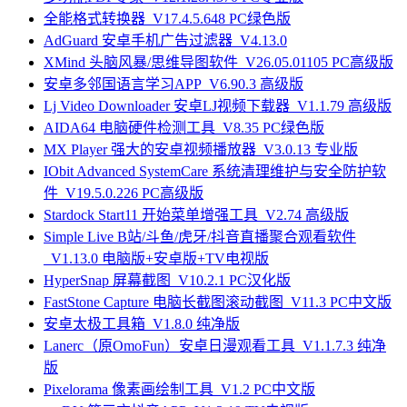
全能格式转换器_V17.4.5.648 PC绿色版
AdGuard 安卓手机广告过滤器_V4.13.0
XMind 头脑风暴/思维导图软件_V26.05.01105 PC高级版
安卓多邻国语言学习APP_V6.90.3 高级版
Lj Video Downloader 安卓LJ视频下载器_V1.1.79 高级版
AIDA64 电脑硬件检测工具_V8.35 PC绿色版
MX Player 强大的安卓视频播放器_V3.0.13 专业版
IObit Advanced SystemCare 系统清理维护与安全防护软
件_V19.5.0.226 PC高级版
Stardock Start11 开始菜单增强工具_V2.74 高级版
Simple Live B站/斗鱼/虎牙/抖音直播聚合观看软件
_V1.13.0 电脑版+安卓版+TV电视版
HyperSnap 屏幕截图_V10.2.1 PC汉化版
FastStone Capture 电脑长截图滚动截图_V11.3 PC中文版
安卓太极工具箱_V1.8.0 纯净版
Lanerc（原OmoFun）安卓日漫观看工具_V1.1.7.3 纯净
版
Pixelorama 像素画绘制工具_V1.2 PC中文版