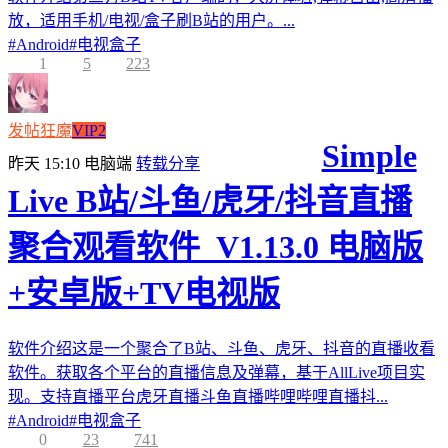
放，适用手机/电视/盒子刷B站的用户。...
#
Android
#
电视盒子
1
5
223
发帖狂魔
VIP2
Simple
昨天 15:10
电脑端
转载分享
Live B站/斗鱼/虎牙/抖音直播
聚合观看软件_V1.13.0 电脑版
+安卓版+TV电视版
软件介绍这是一个聚合了B站、斗鱼、虎牙、抖音的直播收看
软件。获取各个平台的直播信息及弹幕，基于AllLive项目实
现。支持直播平台虎牙直播斗鱼直播哔哩哔哩直播抖...
#
Android
#
电视盒子
0
23
741