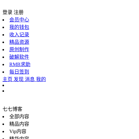
登录
注册
会员中心
我的钱包
收入记录
精品资源
原创制作
破解软件
RMB求助
每日签到
主页
发现
消息
我的
七七博客
全部内容
精品内容
Vip内容
精华内容