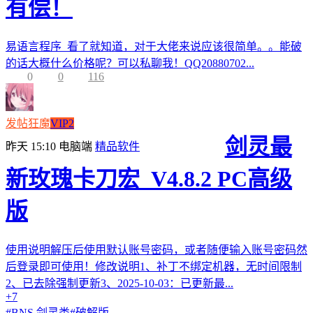
有偿！
易语言程序 看了就知道，对于大佬来说应该很简单。。能破
的话大概什么价格呢？可以私聊我！QQ20880702...
0
0
116
发帖狂魔
VIP2
剑灵最
昨天 15:10
电脑端
精品软件
新玫瑰卡刀宏_V4.8.2 PC高级
版
使用说明解压后使用默认账号密码，或者随便输入账号密码然
后登录即可使用！修改说明1、补丁不绑定机器，无时间限制
2、已去除强制更新3、2025-10-03：已更新最...
+7
#
BNS 剑灵类
#
破解版