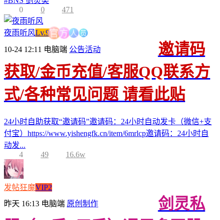
#
BNS 剑灵类
0
0
471
人
员
方
夜雨听风
Lv.9
官
邀请码
10-24 12:11
电脑端
公告活动
获取/金币充值/客服QQ联系方
式/各种常见问题 请看此贴
24小时自助获取“邀请码”邀请码：24小时自动发卡（微信+支
付宝）https://www.yishengfk.cn/item/6mrlcp邀请码：24小时自
动发...
4
49
16.6w
发帖狂魔
VIP2
剑灵私
昨天 16:13
电脑端
原创制作