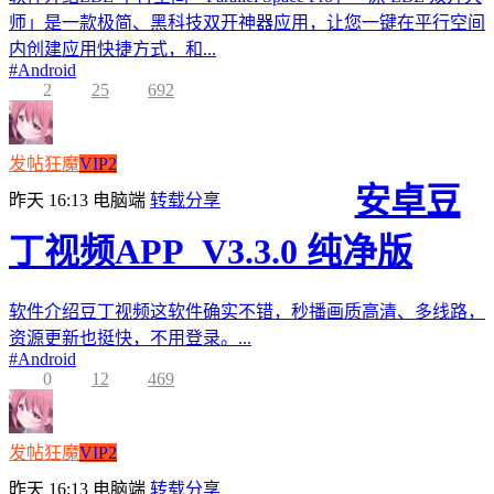
师」是一款极简、黑科技双开神器应用，让您一键在平行空间
内创建应用快捷方式，和...
#
Android
2
25
692
发帖狂魔
VIP2
安卓豆
昨天 16:13
电脑端
转载分享
丁视频APP_V3.3.0 纯净版
软件介绍豆丁视频这软件确实不错，秒播画质高清、多线路，
资源更新也挺快，不用登录。...
#
Android
0
12
469
发帖狂魔
VIP2
昨天 16:13
电脑端
转载分享