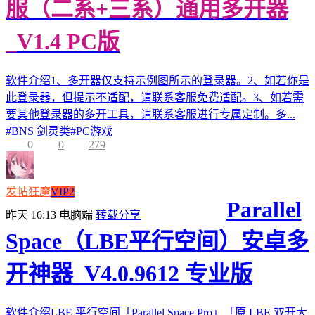
服（二系+三系）通用多开器
_V1.4 PC版
软件介绍1、多开器仅支持示例图所示的登录器。2、如若你是
此登录器，但提示不适配，请联系客服免费适配。3、如若需
要其他登录器的多开工具，请联系客服进行专属定制。多...
#
BNS 剑灵类
#
PC游戏
0
0
279
发帖狂魔
VIP2
Parallel
昨天 16:13
电脑端
转载分享
Space（LBE平行空间）安卓多
开神器_V4.0.9612 专业版
软件介绍LBE 平行空间「Parallel Space Pro」「原 LBE 双开大