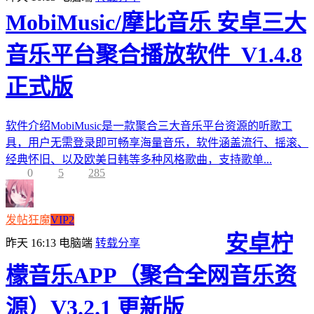
MobiMusic/摩比音乐 安卓三大
音乐平台聚合播放软件_V1.4.8
正式版
软件介绍MobiMusic是一款聚合三大音乐平台资源的听歌工
具，用户无需登录即可畅享海量音乐，软件涵盖流行、摇滚、
经典怀旧、以及欧美日韩等多种风格歌曲，支持歌单...
0
5
285
发帖狂魔
VIP2
安卓柠
昨天 16:13
电脑端
转载分享
檬音乐APP（聚合全网音乐资
源）V3.2.1 更新版