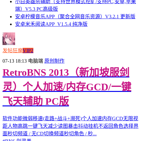
小白英雄杀辅助（支持世界模式挖矿/支持PC,安卓,苹果
端）V5.3 PC高级版
安卓柠檬音乐APP（聚合全网音乐资源）V3.2.1 更新版
安卓米禾阅读APP_V1.5.4 纯净版
发帖狂魔
VIP2
07-13 18:13
电脑端
原创制作
RetroBNS 2013（新加坡服剑
灵）个人加速/内存GCD/一键
飞天辅助 PC版
软件功能微弱移速(走路+战斗+濒死)个人加速内存GCD无限视
距人物高跳一键飞天减少读图暴击抖动挂机不返回角色选择界
面秒切频道 / 无CD切换频道秒切角色 / 秒...