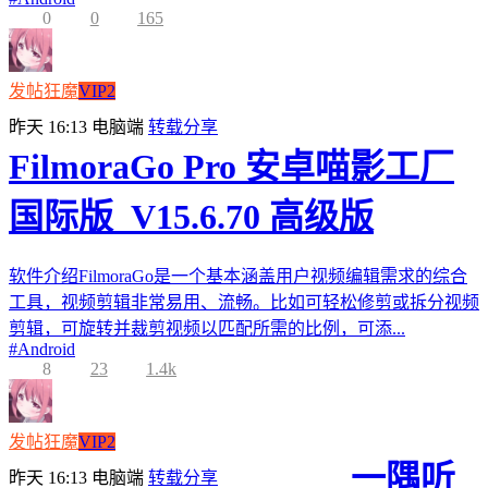
0
0
165
发帖狂魔
VIP2
昨天 16:13
电脑端
转载分享
FilmoraGo Pro 安卓喵影工厂
国际版_V15.6.70 高级版
软件介绍FilmoraGo是一个基本涵盖用户视频编辑需求的综合
工具，视频剪辑非常易用、流畅。比如可轻松修剪或拆分视频
剪辑，可旋转并裁剪视频以匹配所需的比例，可添...
#
Android
8
23
1.4k
发帖狂魔
VIP2
一隅听
昨天 16:13
电脑端
转载分享