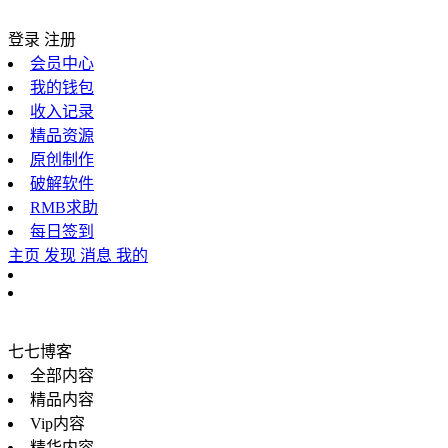
登录
注册
会员中心
我的钱包
收入记录
精品资源
原创制作
破解软件
RMB求助
每日签到
主页
发现
消息
我的
七七博客
全部内容
精品内容
Vip内容
精华内容