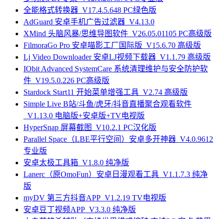
全能格式转换器_V17.4.5.648 PC绿色版
AdGuard 安卓手机广告过滤器_V4.13.0
XMind 头脑风暴/思维导图软件_V26.05.01105 PC高级版
FilmoraGo Pro 安卓喵影工厂国际版_V15.6.70 高级版
Lj Video Downloader 安卓LJ视频下载器_V1.1.79 高级版
IObit Advanced SystemCare 系统清理维护与安全防护软
件_V19.5.0.226 PC高级版
Stardock Start11 开始菜单增强工具_V2.74 高级版
Simple Live B站/斗鱼/虎牙/抖音直播聚合观看软件
_V1.13.0 电脑版+安卓版+TV电视版
HyperSnap 屏幕截图_V10.2.1 PC汉化版
Parallel Space（LBE平行空间）安卓多开神器_V4.0.9612
专业版
安卓太极工具箱_V1.8.0 纯净版
Lanerc（原OmoFun）安卓日漫观看工具_V1.1.7.3 纯净
版
myDV 第三方抖音APP_V1.2.19 TV电视版
安卓豆丁视频APP_V3.3.0 纯净版