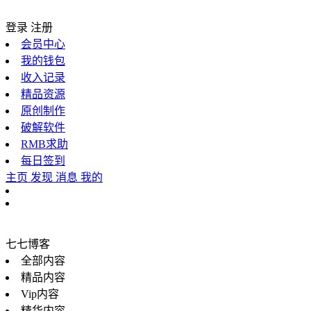
登录
注册
会员中心
我的钱包
收入记录
精品资源
原创制作
破解软件
RMB求助
每日签到
主页
发现
消息
我的
七七博客
全部内容
精品内容
Vip内容
精华内容