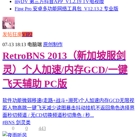
myDV 第三方抖音APP_V1.2.19 TV电视版
Fing Pro 安卓多功能网络工具包_V12.13.2 专业版
发帖狂魔
VIP2
07-13 18:13
电脑端
原创制作
RetroBNS 2013（新加坡服剑
灵）个人加速/内存GCD/一键
飞天辅助 PC版
软件功能微弱移速(走路+战斗+濒死)个人加速内存GCD无限视
距人物高跳一键飞天减少读图暴击抖动挂机不返回角色选择界
面秒切频道 / 无CD切换频道秒切角色 / 秒...
#
BNS 剑灵类
0
0
443