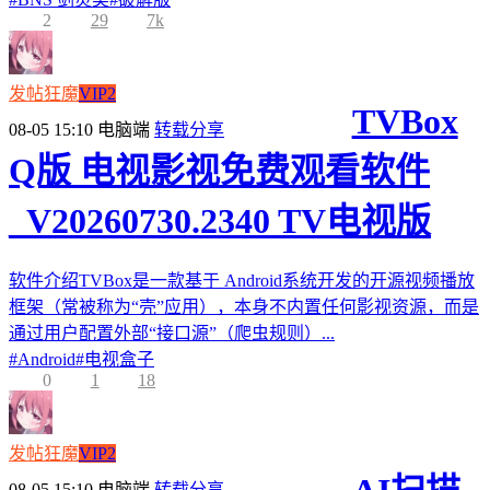
2
29
7k
发帖狂魔
VIP2
TVBox
08-05 15:10
电脑端
转载分享
Q版 电视影视免费观看软件
_V20260730.2340 TV电视版
软件介绍TVBox是一款基于 Android系统开发的开源视频播放
框架（常被称为“壳”应用），本身不内置任何影视资源，而是
通过用户配置外部“接口源”（爬虫规则）...
#
Android
#
电视盒子
0
1
18
发帖狂魔
VIP2
08-05 15:10
电脑端
转载分享