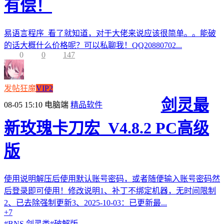
有偿！
易语言程序 看了就知道，对于大佬来说应该很简单。。能破
的话大概什么价格呢？可以私聊我！QQ20880702...
0
0
147
发帖狂魔
VIP2
剑灵最
08-05 15:10
电脑端
精品软件
新玫瑰卡刀宏_V4.8.2 PC高级
版
使用说明解压后使用默认账号密码，或者随便输入账号密码然
后登录即可使用！修改说明1、补丁不绑定机器，无时间限制
2、已去除强制更新3、2025-10-03：已更新最...
+7
#
BNS 剑灵类
#
破解版