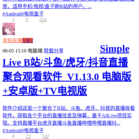
放，适用手机/电视/盒子刷B站的用户。...
#
Android
#
电视盒子
1
5
224
发帖狂魔
VIP2
Simple
08-05 15:10
电脑端
转载分享
Live B站/斗鱼/虎牙/抖音直播
聚合观看软件_V1.13.0 电脑版
+安卓版+TV电视版
软件介绍这是一个聚合了B站、斗鱼、虎牙、抖音的直播收看
软件。获取各个平台的直播信息及弹幕，基于AllLive项目实
现。支持直播平台虎牙直播斗鱼直播哔哩哔哩直播抖...
#
Android
#
电视盒子
0
23
742