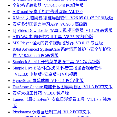
全能格式转换器_V17.4.5.648 PC绿色版
AdGuard 安卓手机广告过滤器_V4.13.0
XMind 头脑风暴/思维导图软件_V26.05.01105 PC高级版
安卓多邻国语言学习APP_V6.90.3 高级版
Lj Video Downloader 安卓LJ视频下载器_V1.1.79 高级版
AIDA64 电脑硬件检测工具_V8.35 PC绿色版
MX Player 强大的安卓视频播放器_V3.0.13 专业版
IObit Advanced SystemCare 系统清理维护与安全防护软
件_V19.5.0.226 PC高级版
Stardock Start11 开始菜单增强工具_V2.74 高级版
Simple Live B站/斗鱼/虎牙/抖音直播聚合观看软件
_V1.13.0 电脑版+安卓版+TV电视版
HyperSnap 屏幕截图_V10.2.1 PC汉化版
FastStone Capture 电脑长截图滚动截图_V11.3 PC中文版
安卓太极工具箱_V1.8.0 纯净版
Lanerc（原OmoFun）安卓日漫观看工具_V1.1.7.3 纯净
版
Pixelorama 像素画绘制工具_V1.2 PC中文版