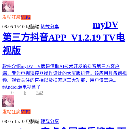
发帖狂魔
VIP2
myDV
08-05 15:10
电脑端
转载分享
第三方抖音APP_V1.2.19 TV电
视版
软件介绍myDV TV版是借助AI技术开发的抖音第三方客户
端，专为电视遥控器操作设计的大屏版抖音。该应用具备刷视
频、观看关注的直播以及搜索这三大功能，用户仅需通...
#
Android
#
电视盒子
0
6
542
发帖狂魔
VIP2
08-05 15:10
电脑端
转载分享