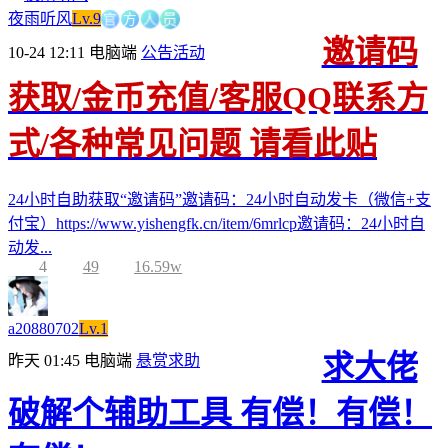
官
方
人
夜雨听风
Lv.9
员
邀请码
10-24 12:11
电脑端
公告活动
获取/金币充值/客服QQ联系方
式/各种常见问题 请看此贴
24小时自助获取“邀请码”邀请码：24小时自动发卡（微信+支
付宝）https://www.yishengfk.cn/item/6mrlcp邀请码：24小时自
动发...
4
49
16.59w
a20880702
Lv.1
求大佬
昨天 01:45
电脑端
悬赏求助
破解个辅助工具 有偿！有偿！