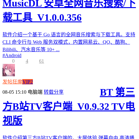
MusicDL 安卓全网音乐搜索/下
载工具_V1.0.0.356
软件介绍一个基于 Go 语言的全网音乐搜索与下载工具。支持
CLI 命令行与 Web 服务双模式，内置网易云、QQ、酷狗、
Bilibili、汽水音乐等 10+ ...
#
Android
0
4
61
发帖狂魔
VIP2
BT 第三
08-05 15:10
电脑端
转载分享
方B站TV客户端_V0.9.32 TV电
视版
软件介绍第三方B站TV客户端的，大屏体验,弹幕自由,高清播