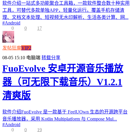
软件介绍一站式多功能聚合工具箱，一款软件整合数十种实用
工具，可替代多款单独APP，轻量化运行。覆盖手机存储清
理、文档文本处理、短视频无水印解析、生活各类计算、网...
#
Android
0
0
17
发帖狂魔
VIP2
08-05 15:10
电脑端
转载分享
FuoEvolve 安卓开源音乐播放
器（可无限下载音乐）V1.2.1
清爽版
软件介绍FuoEvolve 是一款基于 FeelUOwn 生态的开源跨平台
音乐播放器，采用 Kotlin Multiplatform 与 Compose Mul...
#
Android
0
0
19