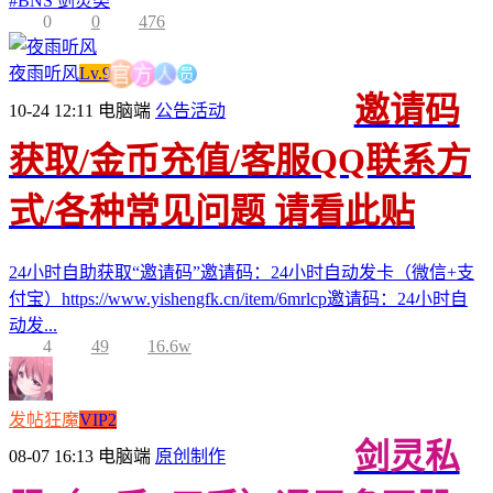
#
BNS 剑灵类
0
0
476
人
员
方
夜雨听风
Lv.9
官
邀请码
10-24 12:11
电脑端
公告活动
获取/金币充值/客服QQ联系方
式/各种常见问题 请看此贴
24小时自助获取“邀请码”邀请码：24小时自动发卡（微信+支
付宝）https://www.yishengfk.cn/item/6mrlcp邀请码：24小时自
动发...
4
49
16.6w
发帖狂魔
VIP2
剑灵私
08-07 16:13
电脑端
原创制作