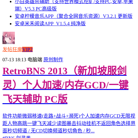
小白英雄杀辅助（支持世界模式挖矿/支持PC,安卓,苹果
端）V5.3 PC高级版
安卓柠檬音乐APP（聚合全网音乐资源）V3.2.1 更新版
安卓米禾阅读APP_V1.5.4 纯净版
发帖狂魔
VIP2
07-13 18:13
电脑端
原创制作
RetroBNS 2013（新加坡服剑
灵）个人加速/内存GCD/一键
飞天辅助 PC版
软件功能微弱移速(走路+战斗+濒死)个人加速内存GCD无限视
距人物高跳一键飞天减少读图暴击抖动挂机不返回角色选择界
面秒切频道 / 无CD切换频道秒切角色 / 秒...