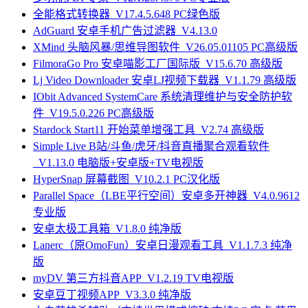
全能格式转换器_V17.4.5.648 PC绿色版
AdGuard 安卓手机广告过滤器_V4.13.0
XMind 头脑风暴/思维导图软件_V26.05.01105 PC高级版
FilmoraGo Pro 安卓喵影工厂国际版_V15.6.70 高级版
Lj Video Downloader 安卓LJ视频下载器_V1.1.79 高级版
IObit Advanced SystemCare 系统清理维护与安全防护软
件_V19.5.0.226 PC高级版
Stardock Start11 开始菜单增强工具_V2.74 高级版
Simple Live B站/斗鱼/虎牙/抖音直播聚合观看软件
_V1.13.0 电脑版+安卓版+TV电视版
HyperSnap 屏幕截图_V10.2.1 PC汉化版
Parallel Space（LBE平行空间）安卓多开神器_V4.0.9612
专业版
安卓太极工具箱_V1.8.0 纯净版
Lanerc（原OmoFun）安卓日漫观看工具_V1.1.7.3 纯净
版
myDV 第三方抖音APP_V1.2.19 TV电视版
安卓豆丁视频APP_V3.3.0 纯净版