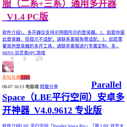
服（二系+三系）通用多开器
_V1.4 PC版
软件介绍1、多开器仅支持示例图所示的登录器。2、如若你是
此登录器，但提示不适配，请联系客服免费适配。3、如若需
要其他登录器的多开工具，请联系客服进行专属定制。多...
#
BNS 剑灵类
#
PC游戏
0
0
279
发帖狂魔
VIP2
Parallel
08-07 16:13
电脑端
转载分享
Space（LBE平行空间）安卓多
开神器_V4.0.9612 专业版
软件介绍LBE 平行空间「Parallel Space Pro」「原 LBE 双开大