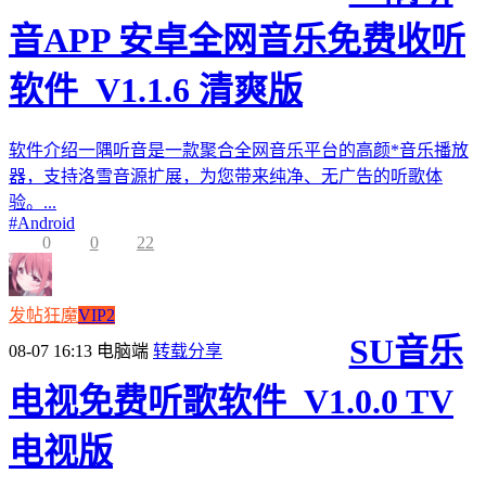
音APP 安卓全网音乐免费收听
软件_V1.1.6 清爽版
软件介绍一隅听音是一款聚合全网音乐平台的高颜*音乐播放
器，支持洛雪音源扩展，为您带来纯净、无广告的听歌体
验。...
#
Android
0
0
22
发帖狂魔
VIP2
SU音乐
08-07 16:13
电脑端
转载分享
电视免费听歌软件_V1.0.0 TV
电视版