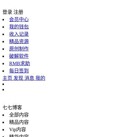
登录
注册
会员中心
我的钱包
收入记录
精品资源
原创制作
破解软件
RMB求助
每日签到
主页
发现
消息
我的
七七博客
全部内容
精品内容
Vip内容
精华内容