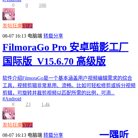
0
0
166
发帖狂魔
VIP2
08-07 16:13
电脑端
转载分享
FilmoraGo Pro 安卓喵影工厂
国际版_V15.6.70 高级版
软件介绍FilmoraGo是一个基本涵盖用户视频编辑需求的综合
工具，视频剪辑非常易用、流畅。比如可轻松修剪或拆分视频
剪辑，可旋转并裁剪视频以匹配所需的比例，可添...
#
Android
8
23
1.4k
发帖狂魔
VIP2
一隅听
08-07 16:13
电脑端
转载分享