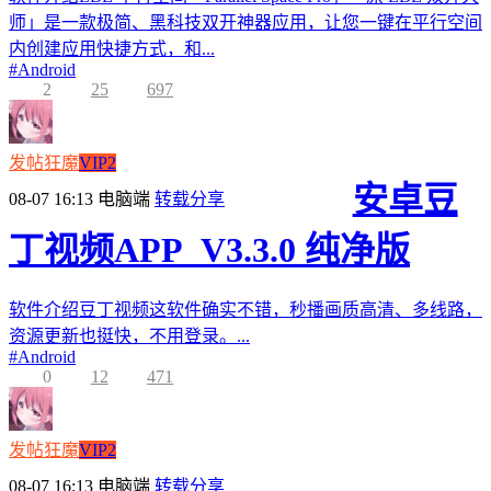
师」是一款极简、黑科技双开神器应用，让您一键在平行空间
内创建应用快捷方式，和...
#
Android
2
25
697
发帖狂魔
VIP2
安卓豆
08-07 16:13
电脑端
转载分享
丁视频APP_V3.3.0 纯净版
软件介绍豆丁视频这软件确实不错，秒播画质高清、多线路，
资源更新也挺快，不用登录。...
#
Android
0
12
471
发帖狂魔
VIP2
08-07 16:13
电脑端
转载分享