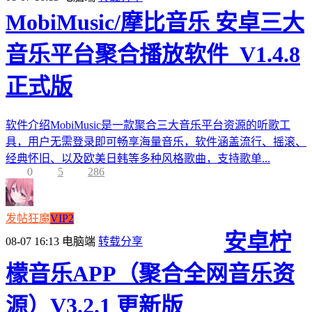
MobiMusic/摩比音乐 安卓三大
音乐平台聚合播放软件_V1.4.8
正式版
软件介绍MobiMusic是一款聚合三大音乐平台资源的听歌工
具，用户无需登录即可畅享海量音乐，软件涵盖流行、摇滚、
经典怀旧、以及欧美日韩等多种风格歌曲，支持歌单...
0
5
286
发帖狂魔
VIP2
安卓柠
08-07 16:13
电脑端
转载分享
檬音乐APP（聚合全网音乐资
源）V3.2.1 更新版