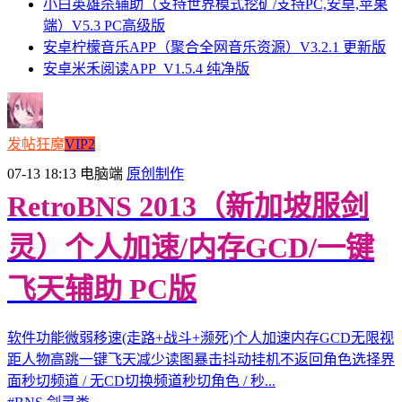
小白英雄杀辅助（支持世界模式挖矿/支持PC,安卓,苹果
端）V5.3 PC高级版
安卓柠檬音乐APP（聚合全网音乐资源）V3.2.1 更新版
安卓米禾阅读APP_V1.5.4 纯净版
发帖狂魔
VIP2
07-13 18:13
电脑端
原创制作
RetroBNS 2013（新加坡服剑
灵）个人加速/内存GCD/一键
飞天辅助 PC版
软件功能微弱移速(走路+战斗+濒死)个人加速内存GCD无限视
距人物高跳一键飞天减少读图暴击抖动挂机不返回角色选择界
面秒切频道 / 无CD切换频道秒切角色 / 秒...