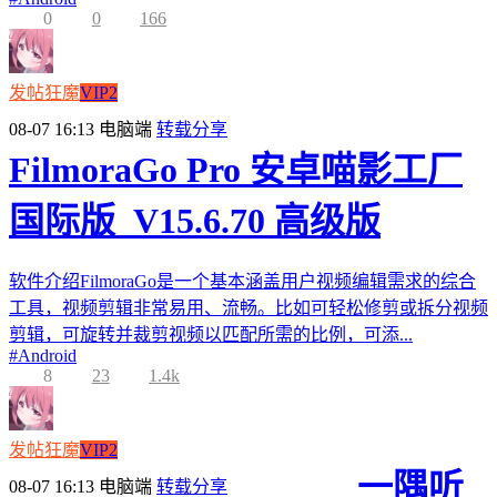
0
0
166
发帖狂魔
VIP2
08-07 16:13
电脑端
转载分享
FilmoraGo Pro 安卓喵影工厂
国际版_V15.6.70 高级版
软件介绍FilmoraGo是一个基本涵盖用户视频编辑需求的综合
工具，视频剪辑非常易用、流畅。比如可轻松修剪或拆分视频
剪辑，可旋转并裁剪视频以匹配所需的比例，可添...
#
Android
8
23
1.4k
发帖狂魔
VIP2
一隅听
08-07 16:13
电脑端
转载分享