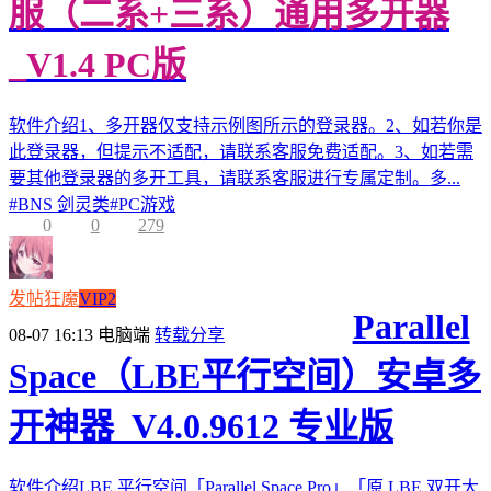
服（二系+三系）通用多开器
_V1.4 PC版
软件介绍1、多开器仅支持示例图所示的登录器。2、如若你是
此登录器，但提示不适配，请联系客服免费适配。3、如若需
要其他登录器的多开工具，请联系客服进行专属定制。多...
#
BNS 剑灵类
#
PC游戏
0
0
279
发帖狂魔
VIP2
Parallel
08-07 16:13
电脑端
转载分享
Space（LBE平行空间）安卓多
开神器_V4.0.9612 专业版
软件介绍LBE 平行空间「Parallel Space Pro」「原 LBE 双开大