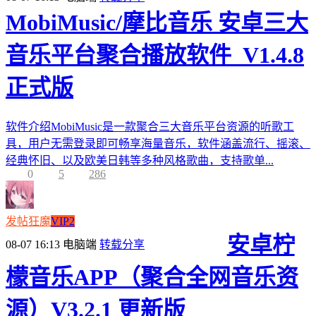
MobiMusic/摩比音乐 安卓三大
音乐平台聚合播放软件_V1.4.8
正式版
软件介绍MobiMusic是一款聚合三大音乐平台资源的听歌工
具，用户无需登录即可畅享海量音乐，软件涵盖流行、摇滚、
经典怀旧、以及欧美日韩等多种风格歌曲，支持歌单...
0
5
286
发帖狂魔
VIP2
安卓柠
08-07 16:13
电脑端
转载分享
檬音乐APP（聚合全网音乐资
源）V3.2.1 更新版