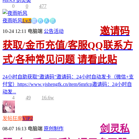
#
BNS 剑灵类
0
0
477
官
方
人
员
夜雨听风
Lv.9
邀请码
10-24 12:11
电脑端
公告活动
获取/金币充值/客服QQ联系方
式/各种常见问题 请看此贴
24小时自助获取“邀请码”邀请码：24小时自动发卡（微信+支
付宝）https://www.yishengfk.cn/item/6mrlcp邀请码：24小时自
动发...
4
49
16.6w
发帖狂魔
VIP2
剑灵私
08-07 16:13
电脑端
原创制作