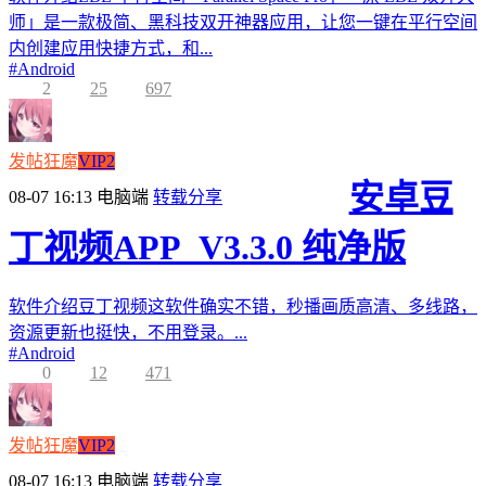
师」是一款极简、黑科技双开神器应用，让您一键在平行空间
内创建应用快捷方式，和...
#
Android
2
25
697
发帖狂魔
VIP2
安卓豆
08-07 16:13
电脑端
转载分享
丁视频APP_V3.3.0 纯净版
软件介绍豆丁视频这软件确实不错，秒播画质高清、多线路，
资源更新也挺快，不用登录。...
#
Android
0
12
471
发帖狂魔
VIP2
08-07 16:13
电脑端
转载分享