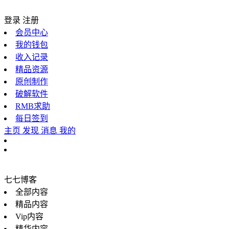
登录
注册
会员中心
我的钱包
收入记录
精品资源
原创制作
破解软件
RMB求助
每日签到
主页
发现
消息
我的
七七博客
全部内容
精品内容
Vip内容
精华内容