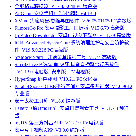
全能格式转换器_V17.4.5.648 PC绿色版
AdGuard 安卓手机广告过滤器_V4.13.0
XMind 头脑风暴/思维导图软件_V26.05.01105 PC高级版
FilmoraGo Pro 安卓喵影工厂国际版_V15.6.70 高级版
Lj Video Downloader 安卓LJ视频下载器_V1.1.79 高级版
IObit Advanced SystemCare 系统清理维护与安全防护软
件_V19.5.0.226 PC高级版
Stardock Start11 开始菜单增强工具_V2.74 高级版
Simple Live B站/斗鱼/虎牙/抖音直播聚合观看软件
_V1.13.0 电脑版+安卓版+TV电视版
HyperSnap 屏幕截图_V10.2.1 PC汉化版
Parallel Space（LBE平行空间）安卓多开神器_V4.0.9612
专业版
安卓太极工具箱_V1.8.0 纯净版
Lanerc（原OmoFun）安卓日漫观看工具_V1.1.7.3 纯净
版
myDV 第三方抖音APP_V1.2.19 TV电视版
安卓豆丁视频APP_V3.3.0 纯净版