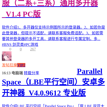
服（二系+三系）通用多开器
_V1.4 PC版
软件介绍1、多开器仅支持示例图所示的登录器。2、如若你是
此登录器，但提示不适配，请联系客服免费适配。3、如若需
要其他登录器的多开工具，请联系客服进行专属定制。多...
#
BNS 剑灵类
#
PC游戏
0
0
267
发帖狂魔
VIP2
Parallel
16:13
电脑端
转载分享
Space（LBE平行空间）安卓多
开神器_V4.0.9612 专业版
软件介绍LBE 平行空间「Parallel Space Pro」「原 LBE 双开大