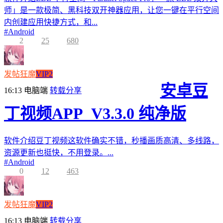
师」是一款极简、黑科技双开神器应用，让您一键在平行空间
内创建应用快捷方式，和...
#
Android
2
25
680
发帖狂魔
VIP2
安卓豆
16:13
电脑端
转载分享
丁视频APP_V3.3.0 纯净版
软件介绍豆丁视频这软件确实不错，秒播画质高清、多线路，
资源更新也挺快，不用登录。...
#
Android
0
12
463
发帖狂魔
VIP2
16:13
电脑端
转载分享