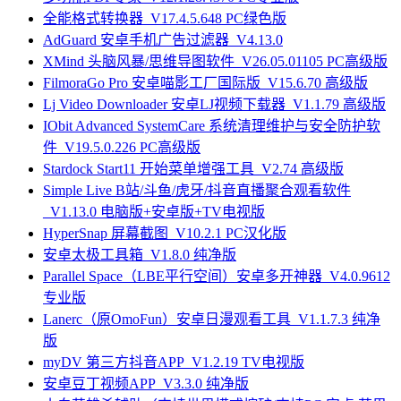
全能格式转换器_V17.4.5.648 PC绿色版
AdGuard 安卓手机广告过滤器_V4.13.0
XMind 头脑风暴/思维导图软件_V26.05.01105 PC高级版
FilmoraGo Pro 安卓喵影工厂国际版_V15.6.70 高级版
Lj Video Downloader 安卓LJ视频下载器_V1.1.79 高级版
IObit Advanced SystemCare 系统清理维护与安全防护软
件_V19.5.0.226 PC高级版
Stardock Start11 开始菜单增强工具_V2.74 高级版
Simple Live B站/斗鱼/虎牙/抖音直播聚合观看软件
_V1.13.0 电脑版+安卓版+TV电视版
HyperSnap 屏幕截图_V10.2.1 PC汉化版
安卓太极工具箱_V1.8.0 纯净版
Parallel Space（LBE平行空间）安卓多开神器_V4.0.9612
专业版
Lanerc（原OmoFun）安卓日漫观看工具_V1.1.7.3 纯净
版
myDV 第三方抖音APP_V1.2.19 TV电视版
安卓豆丁视频APP_V3.3.0 纯净版