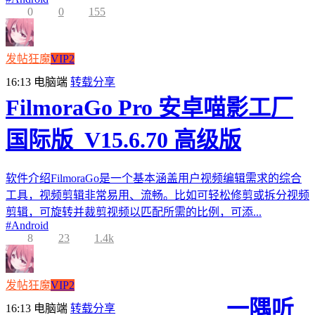
0
0
155
发帖狂魔
VIP2
16:13
电脑端
转载分享
FilmoraGo Pro 安卓喵影工厂
国际版_V15.6.70 高级版
软件介绍FilmoraGo是一个基本涵盖用户视频编辑需求的综合
工具，视频剪辑非常易用、流畅。比如可轻松修剪或拆分视频
剪辑，可旋转并裁剪视频以匹配所需的比例，可添...
#
Android
8
23
1.4k
发帖狂魔
VIP2
一隅听
16:13
电脑端
转载分享