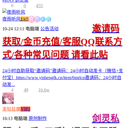
#
BNS 剑灵类
0
0
455
人
员
方
夜雨听风
Lv.9
官
邀请码
10-24 12:11
电脑端
公告活动
获取/金币充值/客服QQ联系方
式/各种常见问题 请看此贴
24小时自助获取“邀请码”邀请码：24小时自动发卡（微信+支
付宝）https://www.yishengfk.cn/item/6mrlcp邀请码：24小时自
动发...
4
49
16.6w
发帖狂魔
VIP2
剑灵私
16:13
电脑端
原创制作