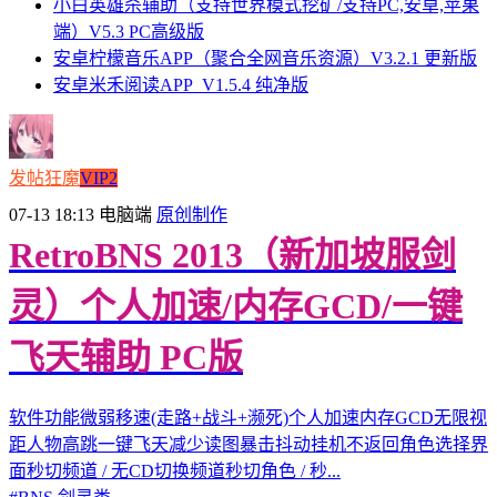
小白英雄杀辅助（支持世界模式挖矿/支持PC,安卓,苹果
端）V5.3 PC高级版
安卓柠檬音乐APP（聚合全网音乐资源）V3.2.1 更新版
安卓米禾阅读APP_V1.5.4 纯净版
发帖狂魔
VIP2
07-13 18:13
电脑端
原创制作
RetroBNS 2013（新加坡服剑
灵）个人加速/内存GCD/一键
飞天辅助 PC版
软件功能微弱移速(走路+战斗+濒死)个人加速内存GCD无限视
距人物高跳一键飞天减少读图暴击抖动挂机不返回角色选择界
面秒切频道 / 无CD切换频道秒切角色 / 秒...