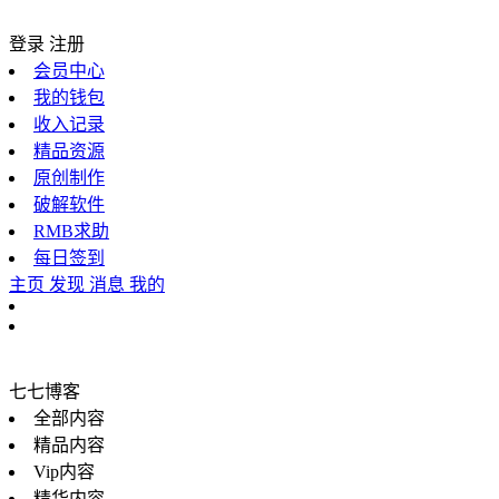
登录
注册
会员中心
我的钱包
收入记录
精品资源
原创制作
破解软件
RMB求助
每日签到
主页
发现
消息
我的
七七博客
全部内容
精品内容
Vip内容
精华内容