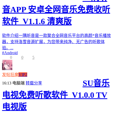
音APP 安卓全网音乐免费收听
软件_V1.1.6 清爽版
软件介绍一隅听音是一款聚合全网音乐平台的高颜*音乐播放
器，支持洛雪音源扩展，为您带来纯净、无广告的听歌体
验。...
#
Android
0
0
5
发帖狂魔
VIP2
SU音乐
16:13
电脑端
转载分享
电视免费听歌软件_V1.0.0 TV
电视版