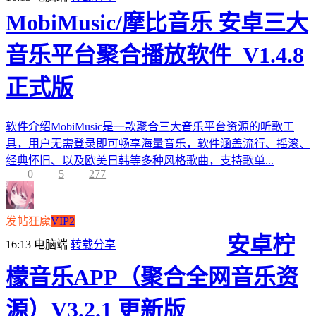
MobiMusic/摩比音乐 安卓三大
音乐平台聚合播放软件_V1.4.8
正式版
软件介绍MobiMusic是一款聚合三大音乐平台资源的听歌工
具，用户无需登录即可畅享海量音乐，软件涵盖流行、摇滚、
经典怀旧、以及欧美日韩等多种风格歌曲，支持歌单...
0
5
277
发帖狂魔
VIP2
安卓柠
16:13
电脑端
转载分享
檬音乐APP（聚合全网音乐资
源）V3.2.1 更新版