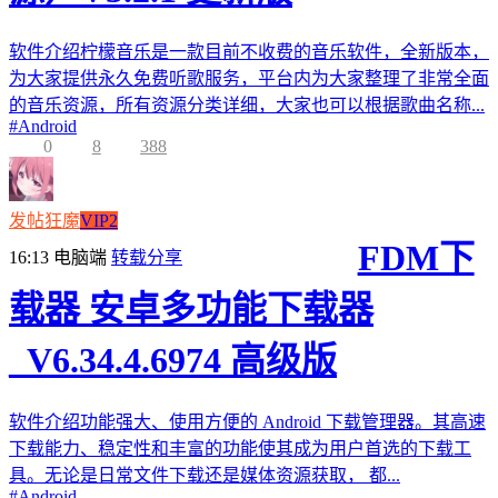
软件介绍柠檬音乐是一款目前不收费的音乐软件，全新版本，
为大家提供永久免费听歌服务，平台内为大家整理了非常全面
的音乐资源，所有资源分类详细，大家也可以根据歌曲名称...
#
Android
0
8
388
发帖狂魔
VIP2
FDM下
16:13
电脑端
转载分享
载器 安卓多功能下载器
_V6.34.4.6974 高级版
软件介绍功能强大、使用方便的 Android 下载管理器。其高速
下载能力、稳定性和丰富的功能使其成为用户首选的下载工
具。无论是日常文件下载还是媒体资源获取， 都...
#
Android