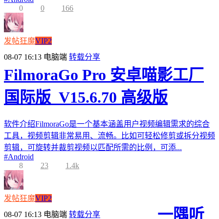
0
0
166
发帖狂魔
VIP2
08-07 16:13
电脑端
转载分享
FilmoraGo Pro 安卓喵影工厂
国际版_V15.6.70 高级版
软件介绍FilmoraGo是一个基本涵盖用户视频编辑需求的综合
工具，视频剪辑非常易用、流畅。比如可轻松修剪或拆分视频
剪辑，可旋转并裁剪视频以匹配所需的比例，可添...
#
Android
8
23
1.4k
发帖狂魔
VIP2
一隅听
08-07 16:13
电脑端
转载分享