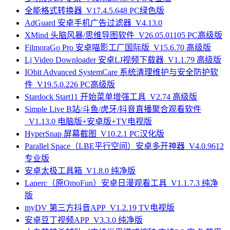
全能格式转换器_V17.4.5.648 PC绿色版
AdGuard 安卓手机广告过滤器_V4.13.0
XMind 头脑风暴/思维导图软件_V26.05.01105 PC高级版
FilmoraGo Pro 安卓喵影工厂国际版_V15.6.70 高级版
Lj Video Downloader 安卓LJ视频下载器_V1.1.79 高级版
IObit Advanced SystemCare 系统清理维护与安全防护软
件_V19.5.0.226 PC高级版
Stardock Start11 开始菜单增强工具_V2.74 高级版
Simple Live B站/斗鱼/虎牙/抖音直播聚合观看软件
_V1.13.0 电脑版+安卓版+TV电视版
HyperSnap 屏幕截图_V10.2.1 PC汉化版
Parallel Space（LBE平行空间）安卓多开神器_V4.0.9612
专业版
安卓太极工具箱_V1.8.0 纯净版
Lanerc（原OmoFun）安卓日漫观看工具_V1.1.7.3 纯净
版
myDV 第三方抖音APP_V1.2.19 TV电视版
安卓豆丁视频APP_V3.3.0 纯净版