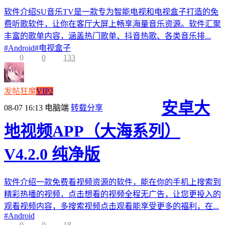
软件介绍SU音乐TV是一款专为智能电视和电视盒子打造的免
费听歌软件，让你在客厅大屏上畅享海量音乐资源。软件汇聚
丰富的歌单内容，涵盖热门歌单、抖音热歌、各类音乐排...
#
Android
#
电视盒子
0
0
133
发帖狂魔
VIP2
安卓大
08-07 16:13
电脑端
转载分享
地视频APP（大海系列）
V4.2.0 纯净版
软件介绍一款免费看视频资源的软件，能在你的手机上搜索到
精彩热播的视频，点击想看的视频全程无广告，让您更投入的
观看视频内容，多搜索视频点击观看能享受更多的福利，在...
#
Android
0
0
18