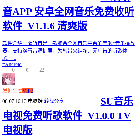
音APP 安卓全网音乐免费收听
软件_V1.1.6 清爽版
软件介绍一隅听音是一款聚合全网音乐平台的高颜*音乐播放
器，支持洛雪音源扩展，为您带来纯净、无广告的听歌体
验。...
#
Android
0
0
22
发帖狂魔
VIP2
SU音乐
08-07 16:13
电脑端
转载分享
电视免费听歌软件_V1.0.0 TV
电视版