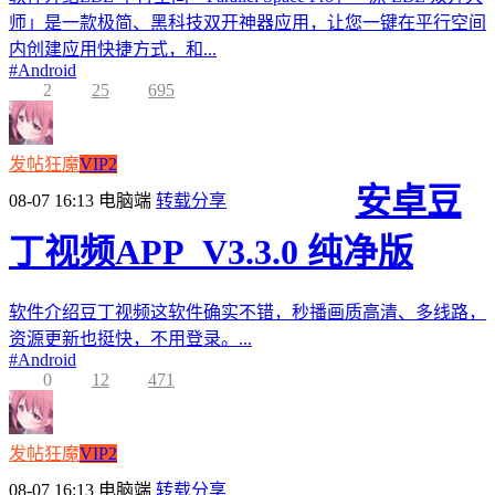
师」是一款极简、黑科技双开神器应用，让您一键在平行空间
内创建应用快捷方式，和...
#
Android
2
25
695
发帖狂魔
VIP2
安卓豆
08-07 16:13
电脑端
转载分享
丁视频APP_V3.3.0 纯净版
软件介绍豆丁视频这软件确实不错，秒播画质高清、多线路，
资源更新也挺快，不用登录。...
#
Android
0
12
471
发帖狂魔
VIP2
08-07 16:13
电脑端
转载分享