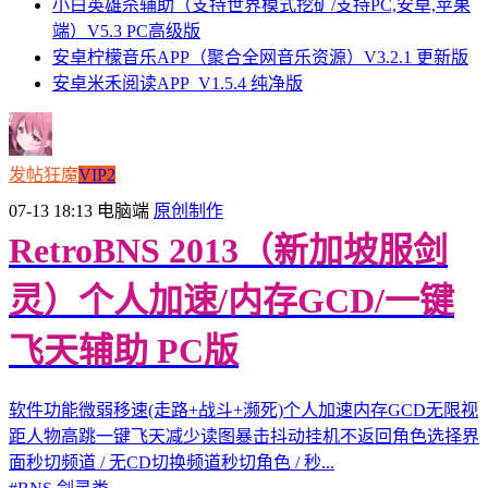
小白英雄杀辅助（支持世界模式挖矿/支持PC,安卓,苹果
端）V5.3 PC高级版
安卓柠檬音乐APP（聚合全网音乐资源）V3.2.1 更新版
安卓米禾阅读APP_V1.5.4 纯净版
发帖狂魔
VIP2
07-13 18:13
电脑端
原创制作
RetroBNS 2013（新加坡服剑
灵）个人加速/内存GCD/一键
飞天辅助 PC版
软件功能微弱移速(走路+战斗+濒死)个人加速内存GCD无限视
距人物高跳一键飞天减少读图暴击抖动挂机不返回角色选择界
面秒切频道 / 无CD切换频道秒切角色 / 秒...