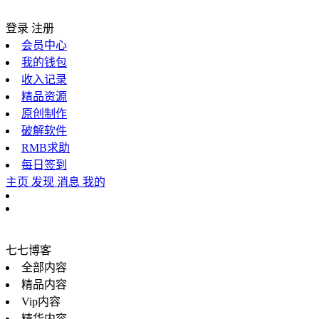
登录
注册
会员中心
我的钱包
收入记录
精品资源
原创制作
破解软件
RMB求助
每日签到
主页
发现
消息
我的
七七博客
全部内容
精品内容
Vip内容
精华内容