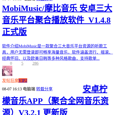
MobiMusic/摩比音乐 安卓三大
音乐平台聚合播放软件_V1.4.8
正式版
软件介绍MobiMusic是一款聚合三大音乐平台资源的听歌工
具，用户无需登录即可畅享海量音乐，软件涵盖流行、摇滚、
经典怀旧、以及欧美日韩等多种风格歌曲，支持歌单...
0
5
286
发帖狂魔
VIP2
安卓柠
08-07 16:13
电脑端
转载分享
檬音乐APP（聚合全网音乐资
源）V3.2.1 更新版