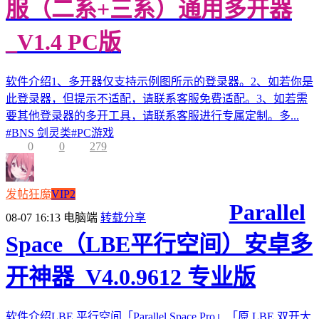
服（二系+三系）通用多开器
_V1.4 PC版
软件介绍1、多开器仅支持示例图所示的登录器。2、如若你是
此登录器，但提示不适配，请联系客服免费适配。3、如若需
要其他登录器的多开工具，请联系客服进行专属定制。多...
#
BNS 剑灵类
#
PC游戏
0
0
279
发帖狂魔
VIP2
Parallel
08-07 16:13
电脑端
转载分享
Space（LBE平行空间）安卓多
开神器_V4.0.9612 专业版
软件介绍LBE 平行空间「Parallel Space Pro」「原 LBE 双开大