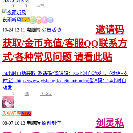
#
BNS 剑灵类
0
0
475
员
夜雨听风
Lv.9
人
方
官
邀请码
10-24 12:11
电脑端
公告活动
获取/金币充值/客服QQ联系方
式/各种常见问题 请看此贴
24小时自助获取“邀请码”邀请码：24小时自动发卡（微信+支
付宝）https://www.yishengfk.cn/item/6mrlcp邀请码：24小时自
动发...
4
49
16.6w
发帖狂魔
VIP2
剑灵私
08-07 16:13
电脑端
原创制作