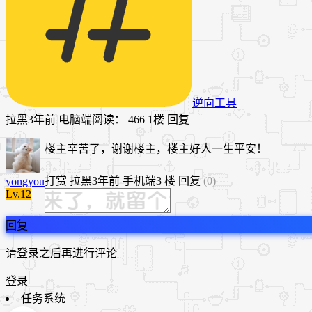
逆向工具
拉黑
3年前
电脑端
阅读： 466
1楼
回复
楼主辛苦了，谢谢楼主，楼主好人一生平安！
打赏
拉黑
3年前
手机端
3 楼
回复
(0)
yongyou
Lv.12
回复
请登录之后再进行评论
登录
任务系统