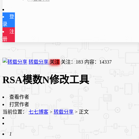
登
录
注
册
转载分享
关注
关注：
183
内容：
14337
RSA模数N修改工具
查看作者
打赏作者
当前位置：
七七博客
>
转载分享
>
正文
1