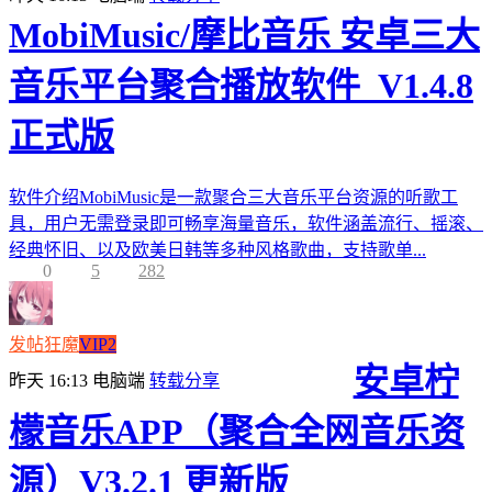
MobiMusic/摩比音乐 安卓三大
音乐平台聚合播放软件_V1.4.8
正式版
软件介绍MobiMusic是一款聚合三大音乐平台资源的听歌工
具，用户无需登录即可畅享海量音乐，软件涵盖流行、摇滚、
经典怀旧、以及欧美日韩等多种风格歌曲，支持歌单...
0
5
282
发帖狂魔
VIP2
安卓柠
昨天 16:13
电脑端
转载分享
檬音乐APP（聚合全网音乐资
源）V3.2.1 更新版