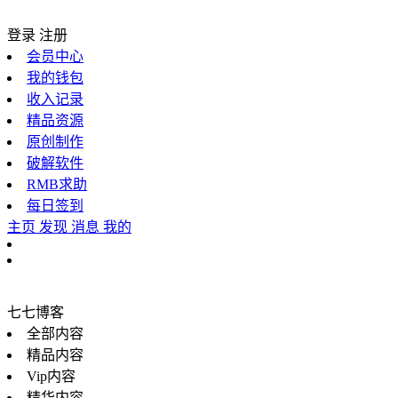
登录
注册
会员中心
我的钱包
收入记录
精品资源
原创制作
破解软件
RMB求助
每日签到
主页
发现
消息
我的
七七博客
全部内容
精品内容
Vip内容
精华内容