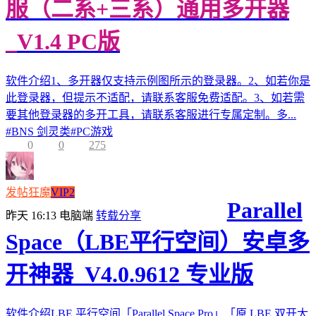
服（二系+三系）通用多开器
_V1.4 PC版
软件介绍1、多开器仅支持示例图所示的登录器。2、如若你是
此登录器，但提示不适配，请联系客服免费适配。3、如若需
要其他登录器的多开工具，请联系客服进行专属定制。多...
#
BNS 剑灵类
#
PC游戏
0
0
275
发帖狂魔
VIP2
Parallel
昨天 16:13
电脑端
转载分享
Space（LBE平行空间）安卓多
开神器_V4.0.9612 专业版
软件介绍LBE 平行空间「Parallel Space Pro」「原 LBE 双开大