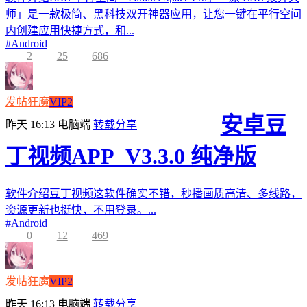
师」是一款极简、黑科技双开神器应用，让您一键在平行空间
内创建应用快捷方式，和...
#
Android
2
25
686
发帖狂魔
VIP2
安卓豆
昨天 16:13
电脑端
转载分享
丁视频APP_V3.3.0 纯净版
软件介绍豆丁视频这软件确实不错，秒播画质高清、多线路，
资源更新也挺快，不用登录。...
#
Android
0
12
469
发帖狂魔
VIP2
昨天 16:13
电脑端
转载分享