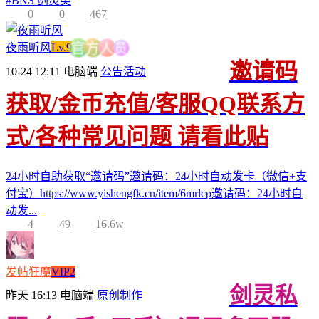
#
BNS 剑灵类
0
0
467
员
夜雨听风
Lv.9
人
方
官
邀请码
10-24 12:11
电脑端
公告活动
获取/金币充值/客服QQ联系方
式/各种常见问题 请看此贴
24小时自助获取“邀请码”邀请码：24小时自动发卡（微信+支
付宝）https://www.yishengfk.cn/item/6mrlcp邀请码：24小时自
动发...
4
49
16.6w
发帖狂魔
VIP2
剑灵私
昨天 16:13
电脑端
原创制作