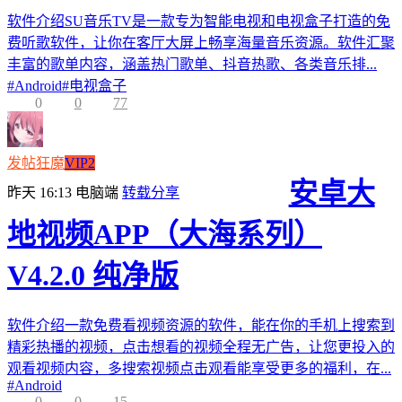
软件介绍SU音乐TV是一款专为智能电视和电视盒子打造的免
费听歌软件，让你在客厅大屏上畅享海量音乐资源。软件汇聚
丰富的歌单内容，涵盖热门歌单、抖音热歌、各类音乐排...
#
Android
#
电视盒子
0
0
77
发帖狂魔
VIP2
安卓大
昨天 16:13
电脑端
转载分享
地视频APP（大海系列）
V4.2.0 纯净版
软件介绍一款免费看视频资源的软件，能在你的手机上搜索到
精彩热播的视频，点击想看的视频全程无广告，让您更投入的
观看视频内容，多搜索视频点击观看能享受更多的福利，在...
#
Android
0
0
15