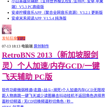
小白英雄杀辅助（支持世界模式挖矿/支持PC,安卓,苹果
端）V5.3 PC高级版
安卓柠檬音乐APP（聚合全网音乐资源）V3.2.1 更新版
安卓米禾阅读APP_V1.5.4 纯净版
发帖狂魔
VIP2
07-13 18:13
电脑端
原创制作
RetroBNS 2013（新加坡服剑
灵）个人加速/内存GCD/一键
飞天辅助 PC版
软件功能微弱移速(走路+战斗+濒死)个人加速内存GCD无限视
距人物高跳一键飞天减少读图暴击抖动挂机不返回角色选择界
面秒切频道 / 无CD切换频道秒切角色 / 秒...