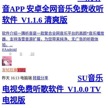
音APP 安卓全网音乐免费收听
软件_V1.1.6 清爽版
软件介绍一隅听音是一款聚合全网音乐平台的高颜*音乐播放
器，支持洛雪音源扩展，为您带来纯净、无广告的听歌体
验。...
#
Android
0
0
16
发帖狂魔
VIP2
SU音乐
昨天 16:13
电脑端
转载分享
电视免费听歌软件_V1.0.0 TV
电视版