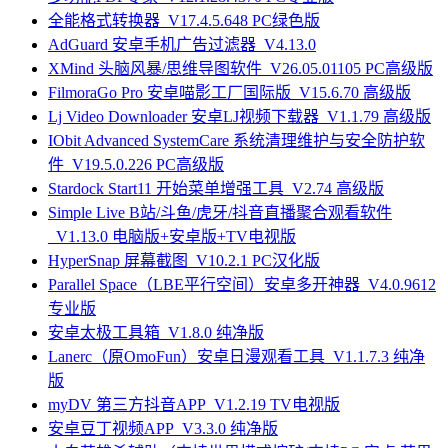
全能格式转换器_V17.4.5.648 PC绿色版
AdGuard 安卓手机广告过滤器_V4.13.0
XMind 头脑风暴/思维导图软件_V26.05.01105 PC高级版
FilmoraGo Pro 安卓喵影工厂国际版_V15.6.70 高级版
Lj Video Downloader 安卓LJ视频下载器_V1.1.79 高级版
IObit Advanced SystemCare 系统清理维护与安全防护软
件_V19.5.0.226 PC高级版
Stardock Start11 开始菜单增强工具_V2.74 高级版
Simple Live B站/斗鱼/虎牙/抖音直播聚合观看软件
_V1.13.0 电脑版+安卓版+TV电视版
HyperSnap 屏幕截图_V10.2.1 PC汉化版
Parallel Space（LBE平行空间）安卓多开神器_V4.0.9612
专业版
安卓太极工具箱_V1.8.0 纯净版
Lanerc（原OmoFun）安卓日漫观看工具_V1.1.7.3 纯净
版
myDV 第三方抖音APP_V1.2.19 TV电视版
安卓豆丁视频APP_V3.3.0 纯净版