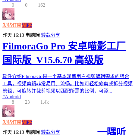
0
0
162
发帖狂魔
VIP2
昨天 16:13
电脑端
转载分享
FilmoraGo Pro 安卓喵影工厂
国际版_V15.6.70 高级版
软件介绍FilmoraGo是一个基本涵盖用户视频编辑需求的综合
工具，视频剪辑非常易用、流畅。比如可轻松修剪或拆分视频
剪辑，可旋转并裁剪视频以匹配所需的比例，可添...
#
Android
8
23
1.4k
发帖狂魔
VIP2
一隅听
昨天 16:13
电脑端
转载分享