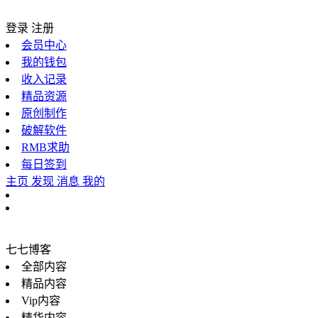
登录
注册
会员中心
我的钱包
收入记录
精品资源
原创制作
破解软件
RMB求助
每日签到
主页
发现
消息
我的
七七博客
全部内容
精品内容
Vip内容
精华内容