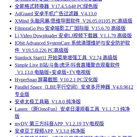
全能格式转换器_V17.4.5.648 PC绿色版
AdGuard 安卓手机广告过滤器_V4.13.0
XMind 头脑风暴/思维导图软件_V26.05.01105 PC高级版
FilmoraGo Pro 安卓喵影工厂国际版_V15.6.70 高级版
Lj Video Downloader 安卓LJ视频下载器_V1.1.79 高级版
IObit Advanced SystemCare 系统清理维护与安全防护软
件_V19.5.0.226 PC高级版
Stardock Start11 开始菜单增强工具_V2.74 高级版
Simple Live B站/斗鱼/虎牙/抖音直播聚合观看软件
_V1.13.0 电脑版+安卓版+TV电视版
HyperSnap 屏幕截图_V10.2.1 PC汉化版
Parallel Space（LBE平行空间）安卓多开神器_V4.0.9612
专业版
安卓太极工具箱_V1.8.0 纯净版
Lanerc（原OmoFun）安卓日漫观看工具_V1.1.7.3 纯净
版
myDV 第三方抖音APP_V1.2.19 TV电视版
安卓豆丁视频APP_V3.3.0 纯净版