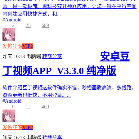
师」是一款极简、黑科技双开神器应用，让您一键在平行空间
内创建应用快捷方式，和...
#
Android
2
25
689
发帖狂魔
VIP2
安卓豆
昨天 16:13
电脑端
转载分享
丁视频APP_V3.3.0 纯净版
软件介绍豆丁视频这软件确实不错，秒播画质高清、多线路，
资源更新也挺快，不用登录。...
#
Android
0
12
469
发帖狂魔
VIP2
昨天 16:13
电脑端
转载分享