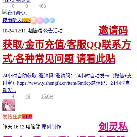
#
BNS 剑灵类
0
0
468
员
人
方
夜雨听风
Lv.9
官
邀请码
10-24 12:11
电脑端
公告活动
获取/金币充值/客服QQ联系方
式/各种常见问题 请看此贴
24小时自助获取“邀请码”邀请码：24小时自动发卡（微信+支
付宝）https://www.yishengfk.cn/item/6mrlcp邀请码：24小时自
动发...
4
49
16.6w
发帖狂魔
VIP2
剑灵私
昨天 16:13
电脑端
原创制作