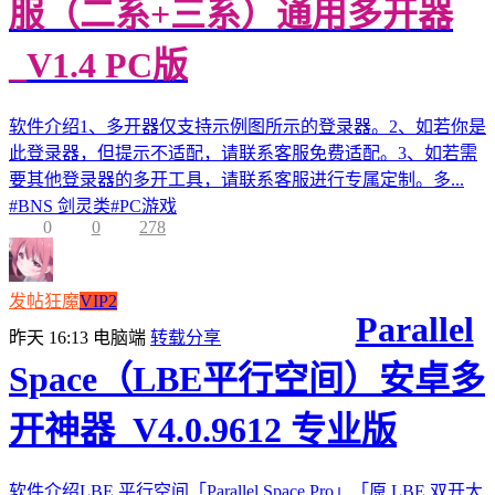
服（二系+三系）通用多开器
_V1.4 PC版
软件介绍1、多开器仅支持示例图所示的登录器。2、如若你是
此登录器，但提示不适配，请联系客服免费适配。3、如若需
要其他登录器的多开工具，请联系客服进行专属定制。多...
#
BNS 剑灵类
#
PC游戏
0
0
278
发帖狂魔
VIP2
Parallel
昨天 16:13
电脑端
转载分享
Space（LBE平行空间）安卓多
开神器_V4.0.9612 专业版
软件介绍LBE 平行空间「Parallel Space Pro」「原 LBE 双开大