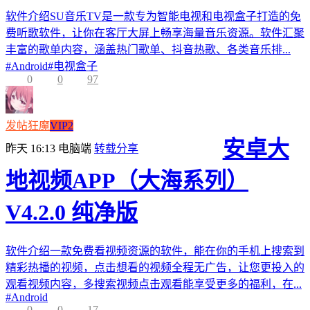
软件介绍SU音乐TV是一款专为智能电视和电视盒子打造的免
费听歌软件，让你在客厅大屏上畅享海量音乐资源。软件汇聚
丰富的歌单内容，涵盖热门歌单、抖音热歌、各类音乐排...
#
Android
#
电视盒子
0
0
97
发帖狂魔
VIP2
安卓大
昨天 16:13
电脑端
转载分享
地视频APP（大海系列）
V4.2.0 纯净版
软件介绍一款免费看视频资源的软件，能在你的手机上搜索到
精彩热播的视频，点击想看的视频全程无广告，让您更投入的
观看视频内容，多搜索视频点击观看能享受更多的福利，在...
#
Android
0
0
17