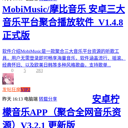
MobiMusic/摩比音乐 安卓三大
音乐平台聚合播放软件_V1.4.8
正式版
软件介绍MobiMusic是一款聚合三大音乐平台资源的听歌工
具，用户无需登录即可畅享海量音乐，软件涵盖流行、摇滚、
经典怀旧、以及欧美日韩等多种风格歌曲，支持歌单...
0
5
283
发帖狂魔
VIP2
安卓柠
昨天 16:13
电脑端
转载分享
檬音乐APP（聚合全网音乐资
源）V3.2.1 更新版