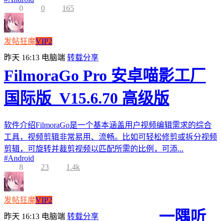
0
0
165
发帖狂魔
VIP2
昨天 16:13
电脑端
转载分享
FilmoraGo Pro 安卓喵影工厂
国际版_V15.6.70 高级版
软件介绍FilmoraGo是一个基本涵盖用户视频编辑需求的综合
工具，视频剪辑非常易用、流畅。比如可轻松修剪或拆分视频
剪辑，可旋转并裁剪视频以匹配所需的比例，可添...
#
Android
8
23
1.4k
发帖狂魔
VIP2
一隅听
昨天 16:13
电脑端
转载分享