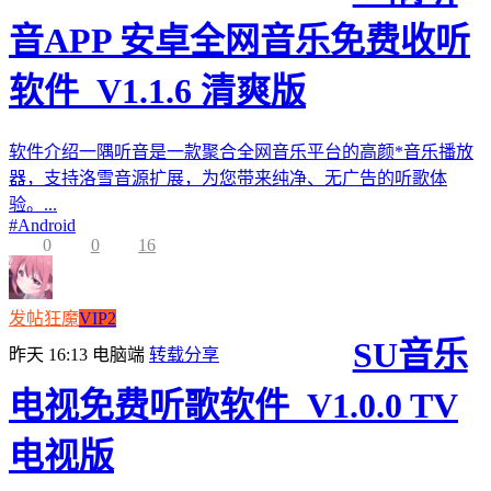
音APP 安卓全网音乐免费收听
软件_V1.1.6 清爽版
软件介绍一隅听音是一款聚合全网音乐平台的高颜*音乐播放
器，支持洛雪音源扩展，为您带来纯净、无广告的听歌体
验。...
#
Android
0
0
16
发帖狂魔
VIP2
SU音乐
昨天 16:13
电脑端
转载分享
电视免费听歌软件_V1.0.0 TV
电视版