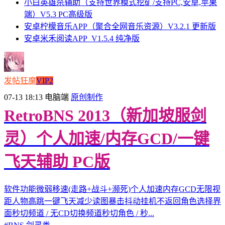
小白英雄杀辅助（支持世界模式挖矿/支持PC,安卓,苹果
端）V5.3 PC高级版
安卓柠檬音乐APP（聚合全网音乐资源）V3.2.1 更新版
安卓米禾阅读APP_V1.5.4 纯净版
发帖狂魔
VIP2
07-13 18:13
电脑端
原创制作
RetroBNS 2013（新加坡服剑
灵）个人加速/内存GCD/一键
飞天辅助 PC版
软件功能微弱移速(走路+战斗+濒死)个人加速内存GCD无限视
距人物高跳一键飞天减少读图暴击抖动挂机不返回角色选择界
面秒切频道 / 无CD切换频道秒切角色 / 秒...