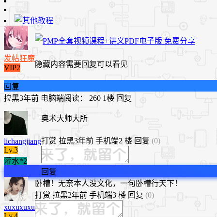
发帖狂魔
隐藏内容需要回复可以看见
VIP2
回复
拉黑
3年前
电脑端
阅读： 260
1楼
回复
奥术大师大所
打赏
拉黑
3年前
手机端
2 楼
回复
(0)
lichangjiang
Lv.3
灌水*2
回复
卧槽！无奈本人没文化，一句卧槽行天下！
打赏
拉黑
2年前
手机端
3 楼
回复
(0)
xuxuxuxu
Lv.4