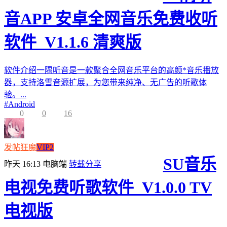
音APP 安卓全网音乐免费收听
软件_V1.1.6 清爽版
软件介绍一隅听音是一款聚合全网音乐平台的高颜*音乐播放
器，支持洛雪音源扩展，为您带来纯净、无广告的听歌体
验。...
#
Android
0
0
16
发帖狂魔
VIP2
SU音乐
昨天 16:13
电脑端
转载分享
电视免费听歌软件_V1.0.0 TV
电视版