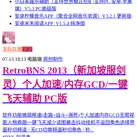
小白英雄杀辅助（支持世界模式挖矿/支持PC,安卓,苹果
端）V5.3 PC高级版
安卓柠檬音乐APP（聚合全网音乐资源）V3.2.1 更新版
安卓米禾阅读APP_V1.5.4 纯净版
发帖狂魔
VIP2
07-13 18:13
电脑端
原创制作
RetroBNS 2013（新加坡服剑
灵）个人加速/内存GCD/一键
飞天辅助 PC版
软件功能微弱移速(走路+战斗+濒死)个人加速内存GCD无限视
距人物高跳一键飞天减少读图暴击抖动挂机不返回角色选择界
面秒切频道 / 无CD切换频道秒切角色 / 秒...