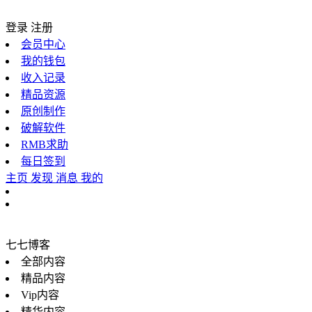
登录
注册
会员中心
我的钱包
收入记录
精品资源
原创制作
破解软件
RMB求助
每日签到
主页
发现
消息
我的
七七博客
全部内容
精品内容
Vip内容
精华内容