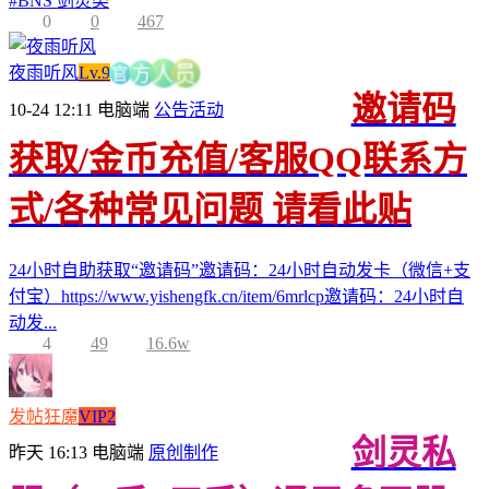
#
BNS 剑灵类
0
0
467
夜雨听风
Lv.9
官
员
方
人
邀请码
10-24 12:11
电脑端
公告活动
获取/金币充值/客服QQ联系方
式/各种常见问题 请看此贴
24小时自助获取“邀请码”邀请码：24小时自动发卡（微信+支
付宝）https://www.yishengfk.cn/item/6mrlcp邀请码：24小时自
动发...
4
49
16.6w
发帖狂魔
VIP2
剑灵私
昨天 16:13
电脑端
原创制作