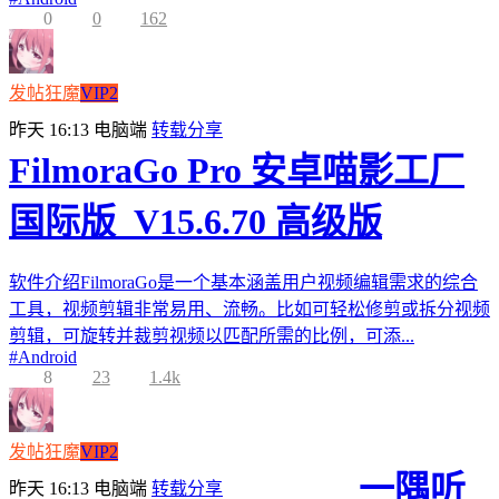
0
0
162
发帖狂魔
VIP2
昨天 16:13
电脑端
转载分享
FilmoraGo Pro 安卓喵影工厂
国际版_V15.6.70 高级版
软件介绍FilmoraGo是一个基本涵盖用户视频编辑需求的综合
工具，视频剪辑非常易用、流畅。比如可轻松修剪或拆分视频
剪辑，可旋转并裁剪视频以匹配所需的比例，可添...
#
Android
8
23
1.4k
发帖狂魔
VIP2
一隅听
昨天 16:13
电脑端
转载分享