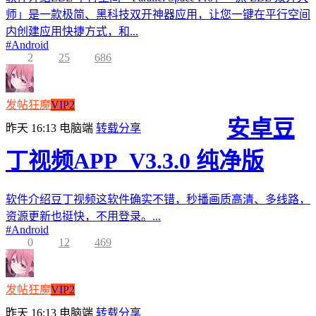
师」是一款极简、黑科技双开神器应用，让您一键在平行空间
内创建应用快捷方式，和...
#
Android
2
25
686
发帖狂魔
VIP2
安卓豆
昨天 16:13
电脑端
转载分享
丁视频APP_V3.3.0 纯净版
软件介绍豆丁视频这软件确实不错，秒播画质高清、多线路，
资源更新也挺快，不用登录。...
#
Android
0
12
469
发帖狂魔
VIP2
昨天 16:13
电脑端
转载分享