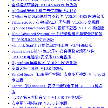
全能格式转换器_V17.4.5.648 PC绿色版
AdGuard 安卓手机广告过滤器_V4.13.0
XMind 头脑风暴/思维导图软件_V26.05.01105 PC高级版
FilmoraGo Pro 安卓喵影工厂国际版_V15.6.70 高级版
Lj Video Downloader 安卓LJ视频下载器_V1.1.79 高级版
IObit Advanced SystemCare 系统清理维护与安全防护软
件_V19.5.0.226 PC高级版
Stardock Start11 开始菜单增强工具_V2.74 高级版
Simple Live B站/斗鱼/虎牙/抖音直播聚合观看软件
_V1.13.0 电脑版+安卓版+TV电视版
HyperSnap 屏幕截图_V10.2.1 PC汉化版
安卓太极工具箱_V1.8.0 纯净版
Parallel Space（LBE平行空间）安卓多开神器_V4.0.9612
专业版
Lanerc（原OmoFun）安卓日漫观看工具_V1.1.7.3 纯净
版
myDV 第三方抖音APP_V1.2.19 TV电视版
安卓豆丁视频APP_V3.3.0 纯净版