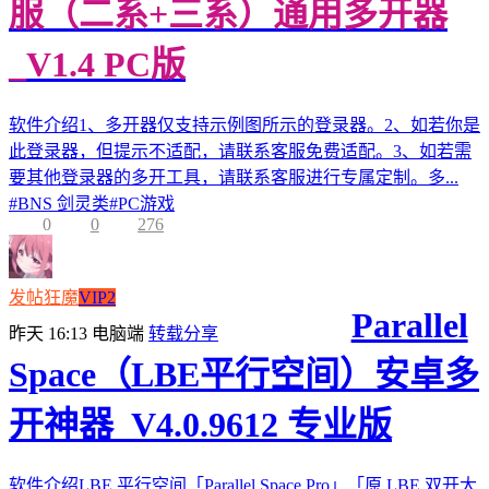
服（二系+三系）通用多开器
_V1.4 PC版
软件介绍1、多开器仅支持示例图所示的登录器。2、如若你是
此登录器，但提示不适配，请联系客服免费适配。3、如若需
要其他登录器的多开工具，请联系客服进行专属定制。多...
#
BNS 剑灵类
#
PC游戏
0
0
276
发帖狂魔
VIP2
Parallel
昨天 16:13
电脑端
转载分享
Space（LBE平行空间）安卓多
开神器_V4.0.9612 专业版
软件介绍LBE 平行空间「Parallel Space Pro」「原 LBE 双开大