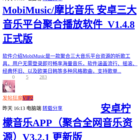
MobiMusic/摩比音乐 安卓三大
音乐平台聚合播放软件_V1.4.8
正式版
软件介绍MobiMusic是一款聚合三大音乐平台资源的听歌工
具，用户无需登录即可畅享海量音乐，软件涵盖流行、摇滚、
经典怀旧、以及欧美日韩等多种风格歌曲，支持歌单...
0
5
283
发帖狂魔
VIP2
安卓柠
昨天 16:13
电脑端
转载分享
檬音乐APP（聚合全网音乐资
源）V3.2.1 更新版