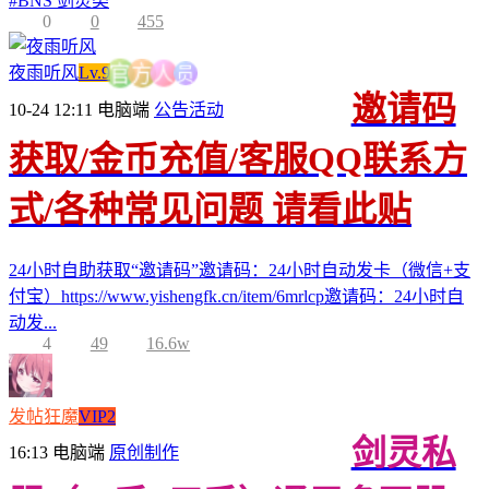
#
BNS 剑灵类
0
0
455
员
夜雨听风
Lv.9
人
方
官
邀请码
10-24 12:11
电脑端
公告活动
获取/金币充值/客服QQ联系方
式/各种常见问题 请看此贴
24小时自助获取“邀请码”邀请码：24小时自动发卡（微信+支
付宝）https://www.yishengfk.cn/item/6mrlcp邀请码：24小时自
动发...
4
49
16.6w
发帖狂魔
VIP2
剑灵私
16:13
电脑端
原创制作