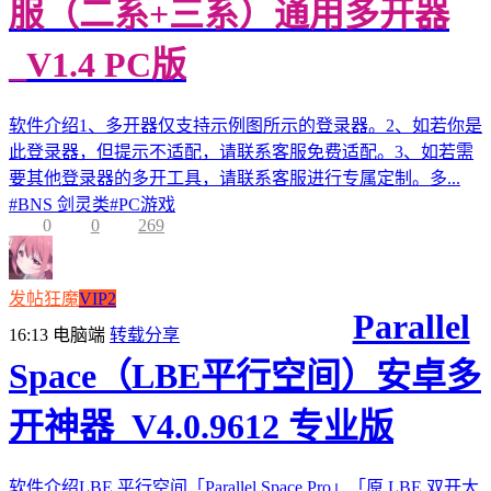
服（二系+三系）通用多开器
_V1.4 PC版
软件介绍1、多开器仅支持示例图所示的登录器。2、如若你是
此登录器，但提示不适配，请联系客服免费适配。3、如若需
要其他登录器的多开工具，请联系客服进行专属定制。多...
#
BNS 剑灵类
#
PC游戏
0
0
269
发帖狂魔
VIP2
Parallel
16:13
电脑端
转载分享
Space（LBE平行空间）安卓多
开神器_V4.0.9612 专业版
软件介绍LBE 平行空间「Parallel Space Pro」「原 LBE 双开大