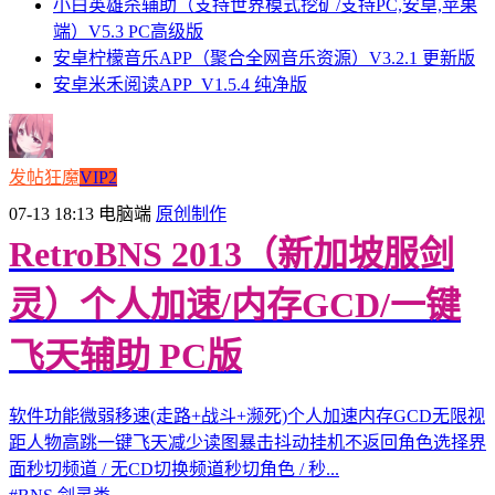
小白英雄杀辅助（支持世界模式挖矿/支持PC,安卓,苹果
端）V5.3 PC高级版
安卓柠檬音乐APP（聚合全网音乐资源）V3.2.1 更新版
安卓米禾阅读APP_V1.5.4 纯净版
发帖狂魔
VIP2
07-13 18:13
电脑端
原创制作
RetroBNS 2013（新加坡服剑
灵）个人加速/内存GCD/一键
飞天辅助 PC版
软件功能微弱移速(走路+战斗+濒死)个人加速内存GCD无限视
距人物高跳一键飞天减少读图暴击抖动挂机不返回角色选择界
面秒切频道 / 无CD切换频道秒切角色 / 秒...