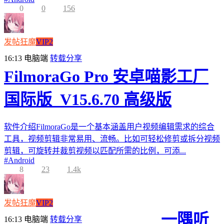
0
0
156
发帖狂魔
VIP2
16:13
电脑端
转载分享
FilmoraGo Pro 安卓喵影工厂
国际版_V15.6.70 高级版
软件介绍FilmoraGo是一个基本涵盖用户视频编辑需求的综合
工具，视频剪辑非常易用、流畅。比如可轻松修剪或拆分视频
剪辑，可旋转并裁剪视频以匹配所需的比例，可添...
#
Android
8
23
1.4k
发帖狂魔
VIP2
一隅听
16:13
电脑端
转载分享