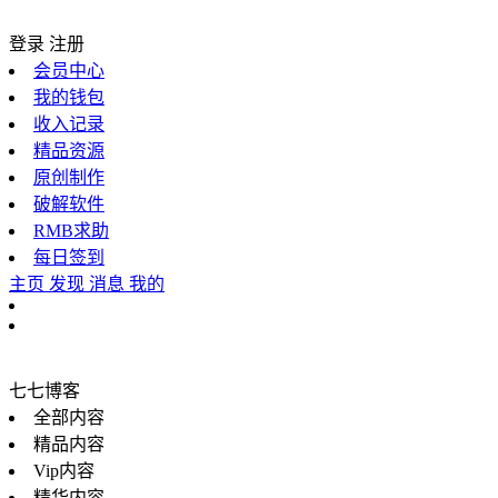
登录
注册
会员中心
我的钱包
收入记录
精品资源
原创制作
破解软件
RMB求助
每日签到
主页
发现
消息
我的
七七博客
全部内容
精品内容
Vip内容
精华内容