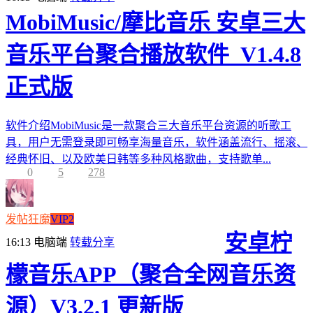
MobiMusic/摩比音乐 安卓三大
音乐平台聚合播放软件_V1.4.8
正式版
软件介绍MobiMusic是一款聚合三大音乐平台资源的听歌工
具，用户无需登录即可畅享海量音乐，软件涵盖流行、摇滚、
经典怀旧、以及欧美日韩等多种风格歌曲，支持歌单...
0
5
278
发帖狂魔
VIP2
安卓柠
16:13
电脑端
转载分享
檬音乐APP（聚合全网音乐资
源）V3.2.1 更新版