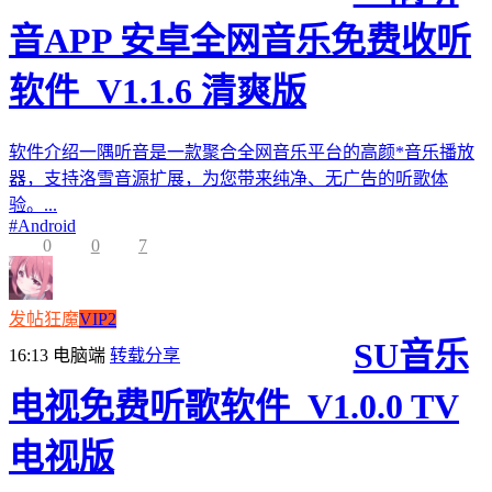
音APP 安卓全网音乐免费收听
软件_V1.1.6 清爽版
软件介绍一隅听音是一款聚合全网音乐平台的高颜*音乐播放
器，支持洛雪音源扩展，为您带来纯净、无广告的听歌体
验。...
#
Android
0
0
7
发帖狂魔
VIP2
SU音乐
16:13
电脑端
转载分享
电视免费听歌软件_V1.0.0 TV
电视版