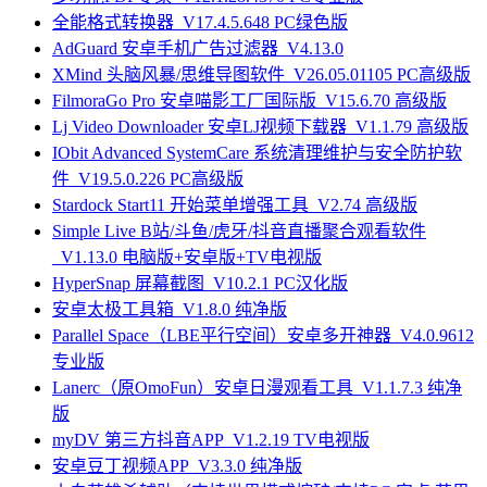
全能格式转换器_V17.4.5.648 PC绿色版
AdGuard 安卓手机广告过滤器_V4.13.0
XMind 头脑风暴/思维导图软件_V26.05.01105 PC高级版
FilmoraGo Pro 安卓喵影工厂国际版_V15.6.70 高级版
Lj Video Downloader 安卓LJ视频下载器_V1.1.79 高级版
IObit Advanced SystemCare 系统清理维护与安全防护软
件_V19.5.0.226 PC高级版
Stardock Start11 开始菜单增强工具_V2.74 高级版
Simple Live B站/斗鱼/虎牙/抖音直播聚合观看软件
_V1.13.0 电脑版+安卓版+TV电视版
HyperSnap 屏幕截图_V10.2.1 PC汉化版
安卓太极工具箱_V1.8.0 纯净版
Parallel Space（LBE平行空间）安卓多开神器_V4.0.9612
专业版
Lanerc（原OmoFun）安卓日漫观看工具_V1.1.7.3 纯净
版
myDV 第三方抖音APP_V1.2.19 TV电视版
安卓豆丁视频APP_V3.3.0 纯净版