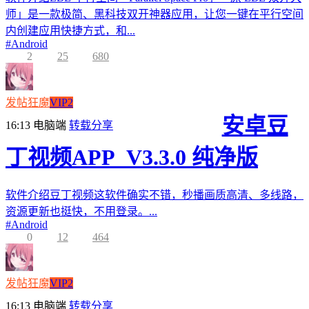
师」是一款极简、黑科技双开神器应用，让您一键在平行空间
内创建应用快捷方式，和...
#
Android
2
25
680
发帖狂魔
VIP2
安卓豆
16:13
电脑端
转载分享
丁视频APP_V3.3.0 纯净版
软件介绍豆丁视频这软件确实不错，秒播画质高清、多线路，
资源更新也挺快，不用登录。...
#
Android
0
12
464
发帖狂魔
VIP2
16:13
电脑端
转载分享