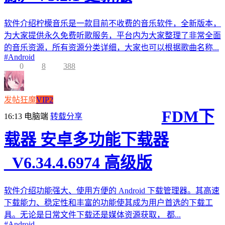
软件介绍柠檬音乐是一款目前不收费的音乐软件，全新版本，
为大家提供永久免费听歌服务，平台内为大家整理了非常全面
的音乐资源，所有资源分类详细，大家也可以根据歌曲名称...
#
Android
0
8
388
发帖狂魔
VIP2
FDM下
16:13
电脑端
转载分享
载器 安卓多功能下载器
_V6.34.4.6974 高级版
软件介绍功能强大、使用方便的 Android 下载管理器。其高速
下载能力、稳定性和丰富的功能使其成为用户首选的下载工
具。无论是日常文件下载还是媒体资源获取， 都...
#
Android