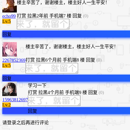
楼主辛苦了，谢谢楼主，楼主好人一生平安！
打赏
拉黑
2年前
手机端
7 楼
回复
(0)
echo99
Lv.5
回复
楼主辛苦了，谢谢楼主，楼主好人一生平安！
打赏
拉黑
6个月前
手机端
8 楼
回复
(0)
2267852369
Lv.5
回复
学习一下
打赏
拉黑
4个月前
手机端
9 楼
回复
(0)
15963812697
Lv.2
回复
请登录之后再进行评论