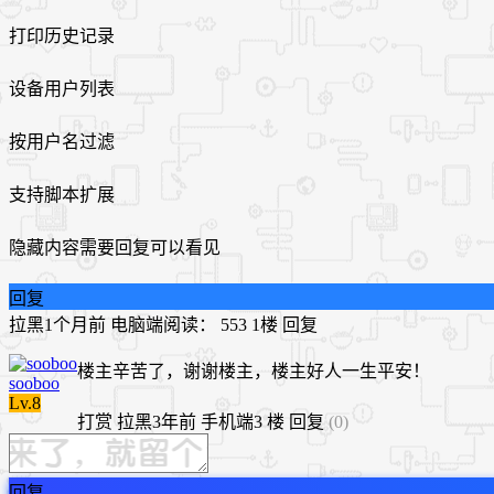
打印历史记录
设备用户列表
按用户名过滤
支持脚本扩展
隐藏内容需要回复可以看见
回复
拉黑
1个月前
电脑端
阅读： 553
1楼
回复
楼主辛苦了，谢谢楼主，楼主好人一生平安！
sooboo
Lv.8
打赏
拉黑
3年前
手机端
3 楼
回复
(0)
回复