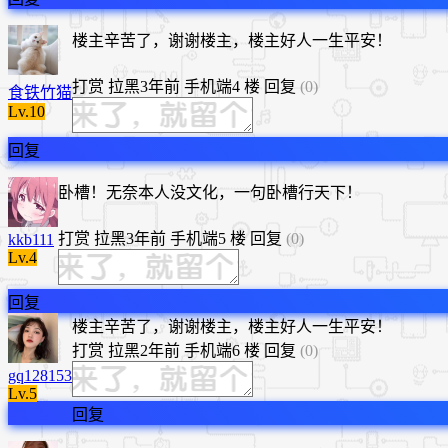
楼主辛苦了，谢谢楼主，楼主好人一生平安！
打赏
拉黑
3年前
手机端
4 楼
回复
(0)
食铁竹猫
Lv.10
回复
卧槽！无奈本人没文化，一句卧槽行天下！
打赏
拉黑
3年前
手机端
5 楼
回复
(0)
kkb111
Lv.4
回复
​楼主辛苦了，谢谢楼主，楼主好人一生平安！
打赏
拉黑
2年前
手机端
6 楼
回复
(0)
gq128153
Lv.5
回复