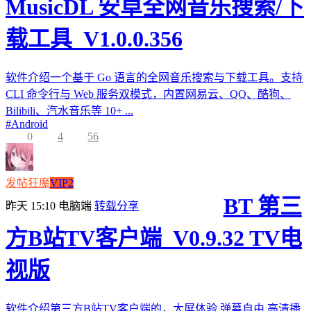
MusicDL 安卓全网音乐搜索/下
载工具_V1.0.0.356
软件介绍一个基于 Go 语言的全网音乐搜索与下载工具。支持
CLI 命令行与 Web 服务双模式，内置网易云、QQ、酷狗、
Bilibili、汽水音乐等 10+ ...
#
Android
0
4
56
发帖狂魔
VIP2
BT 第三
昨天 15:10
电脑端
转载分享
方B站TV客户端_V0.9.32 TV电
视版
软件介绍第三方B站TV客户端的，大屏体验,弹幕自由,高清播