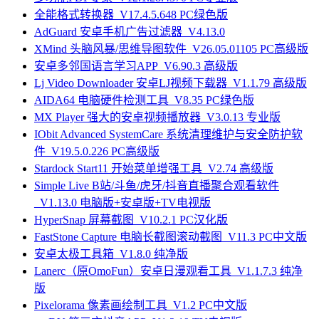
全能格式转换器_V17.4.5.648 PC绿色版
AdGuard 安卓手机广告过滤器_V4.13.0
XMind 头脑风暴/思维导图软件_V26.05.01105 PC高级版
安卓多邻国语言学习APP_V6.90.3 高级版
Lj Video Downloader 安卓LJ视频下载器_V1.1.79 高级版
AIDA64 电脑硬件检测工具_V8.35 PC绿色版
MX Player 强大的安卓视频播放器_V3.0.13 专业版
IObit Advanced SystemCare 系统清理维护与安全防护软
件_V19.5.0.226 PC高级版
Stardock Start11 开始菜单增强工具_V2.74 高级版
Simple Live B站/斗鱼/虎牙/抖音直播聚合观看软件
_V1.13.0 电脑版+安卓版+TV电视版
HyperSnap 屏幕截图_V10.2.1 PC汉化版
FastStone Capture 电脑长截图滚动截图_V11.3 PC中文版
安卓太极工具箱_V1.8.0 纯净版
Lanerc（原OmoFun）安卓日漫观看工具_V1.1.7.3 纯净
版
Pixelorama 像素画绘制工具_V1.2 PC中文版