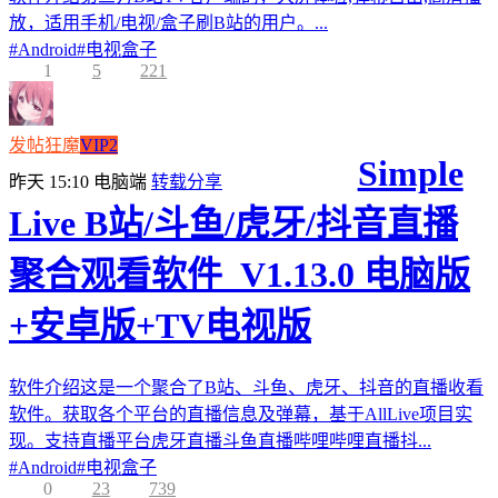
放，适用手机/电视/盒子刷B站的用户。...
#
Android
#
电视盒子
1
5
221
发帖狂魔
VIP2
Simple
昨天 15:10
电脑端
转载分享
Live B站/斗鱼/虎牙/抖音直播
聚合观看软件_V1.13.0 电脑版
+安卓版+TV电视版
软件介绍这是一个聚合了B站、斗鱼、虎牙、抖音的直播收看
软件。获取各个平台的直播信息及弹幕，基于AllLive项目实
现。支持直播平台虎牙直播斗鱼直播哔哩哔哩直播抖...
#
Android
#
电视盒子
0
23
739