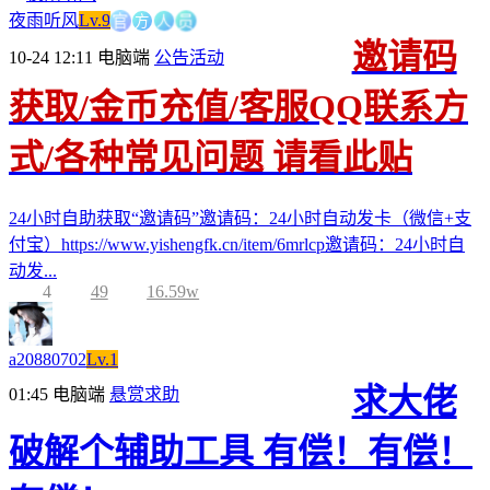
官
方
人
员
夜雨听风
Lv.9
邀请码
10-24 12:11
电脑端
公告活动
获取/金币充值/客服QQ联系方
式/各种常见问题 请看此贴
24小时自助获取“邀请码”邀请码：24小时自动发卡（微信+支
付宝）https://www.yishengfk.cn/item/6mrlcp邀请码：24小时自
动发...
4
49
16.59w
a20880702
Lv.1
求大佬
01:45
电脑端
悬赏求助
破解个辅助工具 有偿！有偿！