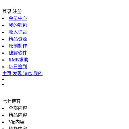
登录
注册
会员中心
我的钱包
收入记录
精品资源
原创制作
破解软件
RMB求助
每日签到
主页
发现
消息
我的
七七博客
全部内容
精品内容
Vip内容
精华内容