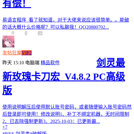
有偿！
易语言程序 看了就知道，对于大佬来说应该很简单。。能破
的话大概什么价格呢？可以私聊我！QQ20880702...
0
0
89
发帖狂魔
VIP2
剑灵最
昨天 15:10
电脑端
精品软件
新玫瑰卡刀宏_V4.8.2 PC高级
版
使用说明解压后使用默认账号密码，或者随便输入账号密码然
后登录即可使用！修改说明1、补丁不绑定机器，无时间限制
2、已去除强制更新3、2025-10-03：已更新最...
+7
#
BNS 剑灵类
#
破解版