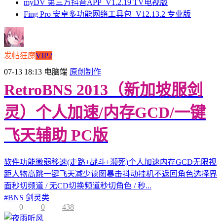
myDV 第三方抖音APP_V1.2.19 TV电视版
Fing Pro 安卓多功能网络工具包_V12.13.2 专业版
发帖狂魔
VIP2
07-13 18:13
电脑端
原创制作
RetroBNS 2013（新加坡服剑
灵）个人加速/内存GCD/一键
飞天辅助 PC版
软件功能微弱移速(走路+战斗+濒死)个人加速内存GCD无限视
距人物高跳一键飞天减少读图暴击抖动挂机不返回角色选择界
面秒切频道 / 无CD切换频道秒切角色 / 秒...
#
BNS 剑灵类
0
0
438