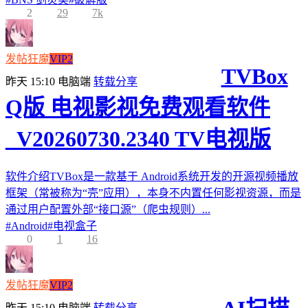
2
29
7k
发帖狂魔
VIP2
TVBox
昨天 15:10
电脑端
转载分享
Q版 电视影视免费观看软件
_V20260730.2340 TV电视版
软件介绍TVBox是一款基于 Android系统开发的开源视频播放
框架（常被称为“壳”应用），本身不内置任何影视资源，而是
通过用户配置外部“接口源”（爬虫规则）...
#
Android
#
电视盒子
0
1
16
发帖狂魔
VIP2
昨天 15:10
电脑端
转载分享