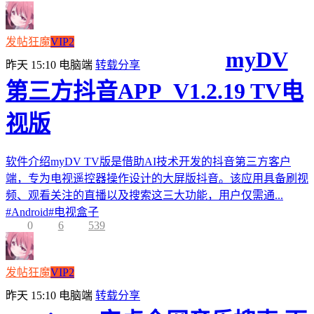
发帖狂魔
VIP2
myDV
昨天 15:10
电脑端
转载分享
第三方抖音APP_V1.2.19 TV电
视版
软件介绍myDV TV版是借助AI技术开发的抖音第三方客户
端，专为电视遥控器操作设计的大屏版抖音。该应用具备刷视
频、观看关注的直播以及搜索这三大功能，用户仅需通...
#
Android
#
电视盒子
0
6
539
发帖狂魔
VIP2
昨天 15:10
电脑端
转载分享