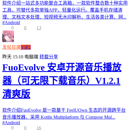
软件介绍一站式多功能聚合工具箱，一款软件整合数十种实用
工具，可替代多款单独APP，轻量化运行。覆盖手机存储清
理、文档文本处理、短视频无水印解析、生活各类计算、网...
#
Android
0
0
13
发帖狂魔
VIP2
昨天 15:10
电脑端
转载分享
FuoEvolve 安卓开源音乐播放
器（可无限下载音乐）V1.2.1
清爽版
软件介绍FuoEvolve 是一款基于 FeelUOwn 生态的开源跨平台
音乐播放器，采用 Kotlin Multiplatform 与 Compose Mul...
#
Android
0
0
16