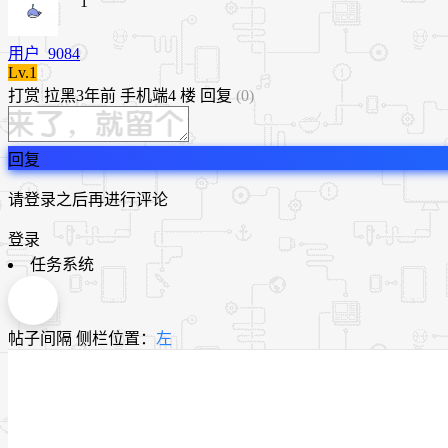
1
用户_9084
Lv.1
打赏
拉黑
3年前
手机端
4 楼
回复
(0)
回复
请登录之后再进行评论
登录
任务系统
帖子间隔
侧栏位置：
左