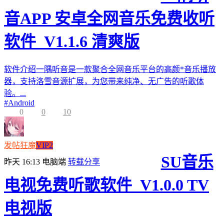
音APP 安卓全网音乐免费收听
软件_V1.1.6 清爽版
软件介绍一隅听音是一款聚合全网音乐平台的高颜*音乐播放
器，支持洛雪音源扩展，为您带来纯净、无广告的听歌体
验。...
#
Android
0
0
10
发帖狂魔
VIP2
SU音乐
昨天 16:13
电脑端
转载分享
电视免费听歌软件_V1.0.0 TV
电视版