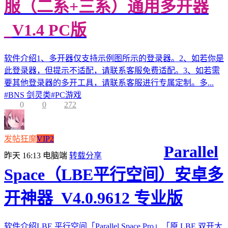
服（二系+三系）通用多开器
_V1.4 PC版
软件介绍1、多开器仅支持示例图所示的登录器。2、如若你是
此登录器，但提示不适配，请联系客服免费适配。3、如若需
要其他登录器的多开工具，请联系客服进行专属定制。多...
#
BNS 剑灵类
#
PC游戏
0
0
272
发帖狂魔
VIP2
Parallel
昨天 16:13
电脑端
转载分享
Space（LBE平行空间）安卓多
开神器_V4.0.9612 专业版
软件介绍LBE 平行空间「Parallel Space Pro」「原 LBE 双开大