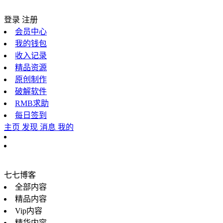
登录
注册
会员中心
我的钱包
收入记录
精品资源
原创制作
破解软件
RMB求助
每日签到
主页
发现
消息
我的
七七博客
全部内容
精品内容
Vip内容
精华内容