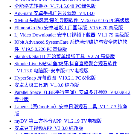
全能格式转换器_V17.4.5.648 PC绿色版
AdGuard 安卓手机广告过滤器_V4.13.0
XMind 头脑风暴/思维导图软件_V26.05.01105 PC高级版
FilmoraGo Pro 安卓喵影工厂国际版_V15.6.70 高级版
Lj Video Downloader 安卓LJ视频下载器_V1.1.79 高级版
IObit Advanced SystemCare 系统清理维护与安全防护软
件_V19.5.0.226 PC高级版
Stardock Start11 开始菜单增强工具_V2.74 高级版
Simple Live B站/斗鱼/虎牙/抖音直播聚合观看软件
_V1.13.0 电脑版+安卓版+TV电视版
HyperSnap 屏幕截图_V10.2.1 PC汉化版
安卓太极工具箱_V1.8.0 纯净版
Parallel Space（LBE平行空间）安卓多开神器_V4.0.9612
专业版
Lanerc（原OmoFun）安卓日漫观看工具_V1.1.7.3 纯净
版
myDV 第三方抖音APP_V1.2.19 TV电视版
安卓豆丁视频APP_V3.3.0 纯净版