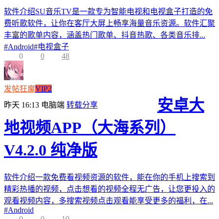
软件介绍SU音乐TV是一款专为智能电视和电视盒子打造的免
费听歌软件，让你在客厅大屏上畅享海量音乐资源。软件汇聚
丰富的歌单内容，涵盖热门歌单、抖音热歌、各类音乐排...
#
Android
#
电视盒子
0
0
48
发帖狂魔
VIP2
安卓大
昨天 16:13
电脑端
转载分享
地视频APP（大海系列）
V4.2.0 纯净版
软件介绍一款免费看视频资源的软件，能在你的手机上搜索到
精彩热播的视频，点击想看的视频全程无广告，让您更投入的
观看视频内容，多搜索视频点击观看能享受更多的福利，在...
#
Android
0
0
10