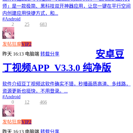
师」是一款极简、黑科技双开神器应用，让您一键在平行空间
内创建应用快捷方式，和...
#
Android
2
25
683
发帖狂魔
VIP2
安卓豆
昨天 16:13
电脑端
转载分享
丁视频APP_V3.3.0 纯净版
软件介绍豆丁视频这软件确实不错，秒播画质高清、多线路，
资源更新也挺快，不用登录。...
#
Android
0
12
466
发帖狂魔
VIP2
昨天 16:13
电脑端
转载分享