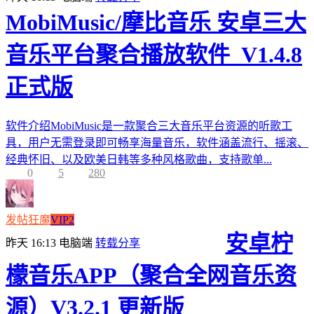
MobiMusic/摩比音乐 安卓三大
音乐平台聚合播放软件_V1.4.8
正式版
软件介绍MobiMusic是一款聚合三大音乐平台资源的听歌工
具，用户无需登录即可畅享海量音乐，软件涵盖流行、摇滚、
经典怀旧、以及欧美日韩等多种风格歌曲，支持歌单...
0
5
280
发帖狂魔
VIP2
安卓柠
昨天 16:13
电脑端
转载分享
檬音乐APP（聚合全网音乐资
源）V3.2.1 更新版