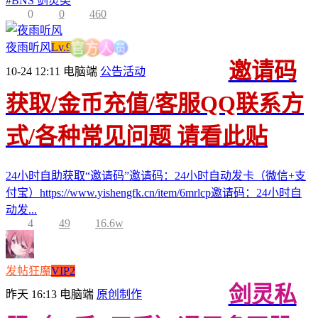
#
BNS 剑灵类
0
0
460
人
员
方
夜雨听风
Lv.9
官
邀请码
10-24 12:11
电脑端
公告活动
获取/金币充值/客服QQ联系方
式/各种常见问题 请看此贴
24小时自助获取“邀请码”邀请码：24小时自动发卡（微信+支
付宝）https://www.yishengfk.cn/item/6mrlcp邀请码：24小时自
动发...
4
49
16.6w
发帖狂魔
VIP2
剑灵私
昨天 16:13
电脑端
原创制作