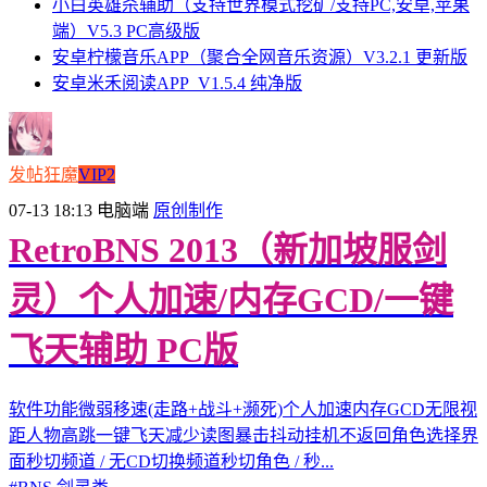
小白英雄杀辅助（支持世界模式挖矿/支持PC,安卓,苹果
端）V5.3 PC高级版
安卓柠檬音乐APP（聚合全网音乐资源）V3.2.1 更新版
安卓米禾阅读APP_V1.5.4 纯净版
发帖狂魔
VIP2
07-13 18:13
电脑端
原创制作
RetroBNS 2013（新加坡服剑
灵）个人加速/内存GCD/一键
飞天辅助 PC版
软件功能微弱移速(走路+战斗+濒死)个人加速内存GCD无限视
距人物高跳一键飞天减少读图暴击抖动挂机不返回角色选择界
面秒切频道 / 无CD切换频道秒切角色 / 秒...