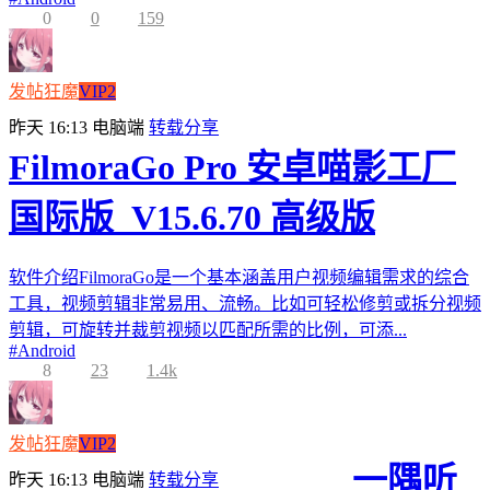
0
0
159
发帖狂魔
VIP2
昨天 16:13
电脑端
转载分享
FilmoraGo Pro 安卓喵影工厂
国际版_V15.6.70 高级版
软件介绍FilmoraGo是一个基本涵盖用户视频编辑需求的综合
工具，视频剪辑非常易用、流畅。比如可轻松修剪或拆分视频
剪辑，可旋转并裁剪视频以匹配所需的比例，可添...
#
Android
8
23
1.4k
发帖狂魔
VIP2
一隅听
昨天 16:13
电脑端
转载分享