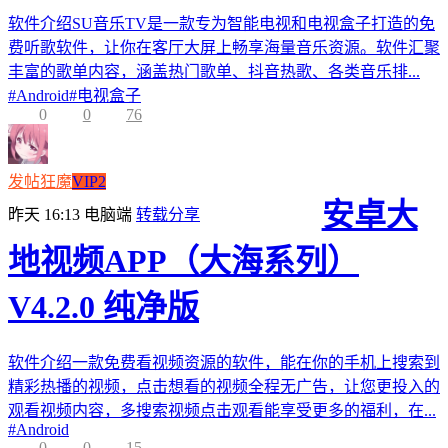
软件介绍SU音乐TV是一款专为智能电视和电视盒子打造的免
费听歌软件，让你在客厅大屏上畅享海量音乐资源。软件汇聚
丰富的歌单内容，涵盖热门歌单、抖音热歌、各类音乐排...
#
Android
#
电视盒子
0
0
76
发帖狂魔
VIP2
安卓大
昨天 16:13
电脑端
转载分享
地视频APP（大海系列）
V4.2.0 纯净版
软件介绍一款免费看视频资源的软件，能在你的手机上搜索到
精彩热播的视频，点击想看的视频全程无广告，让您更投入的
观看视频内容，多搜索视频点击观看能享受更多的福利，在...
#
Android
0
0
15