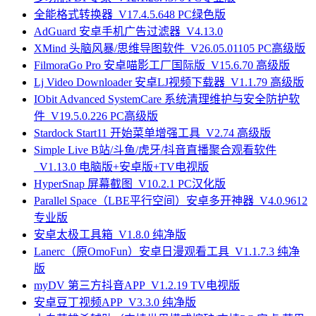
全能格式转换器_V17.4.5.648 PC绿色版
AdGuard 安卓手机广告过滤器_V4.13.0
XMind 头脑风暴/思维导图软件_V26.05.01105 PC高级版
FilmoraGo Pro 安卓喵影工厂国际版_V15.6.70 高级版
Lj Video Downloader 安卓LJ视频下载器_V1.1.79 高级版
IObit Advanced SystemCare 系统清理维护与安全防护软
件_V19.5.0.226 PC高级版
Stardock Start11 开始菜单增强工具_V2.74 高级版
Simple Live B站/斗鱼/虎牙/抖音直播聚合观看软件
_V1.13.0 电脑版+安卓版+TV电视版
HyperSnap 屏幕截图_V10.2.1 PC汉化版
Parallel Space（LBE平行空间）安卓多开神器_V4.0.9612
专业版
安卓太极工具箱_V1.8.0 纯净版
Lanerc（原OmoFun）安卓日漫观看工具_V1.1.7.3 纯净
版
myDV 第三方抖音APP_V1.2.19 TV电视版
安卓豆丁视频APP_V3.3.0 纯净版