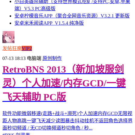
小白英雄杀辅助（支持世界模式挖矿/支持PC,安卓,苹果
端）V5.3 PC高级版
安卓柠檬音乐APP（聚合全网音乐资源）V3.2.1 更新版
安卓米禾阅读APP_V1.5.4 纯净版
发帖狂魔
VIP2
07-13 18:13
电脑端
原创制作
RetroBNS 2013（新加坡服剑
灵）个人加速/内存GCD/一键
飞天辅助 PC版
软件功能微弱移速(走路+战斗+濒死)个人加速内存GCD无限视
距人物高跳一键飞天减少读图暴击抖动挂机不返回角色选择界
面秒切频道 / 无CD切换频道秒切角色 / 秒...