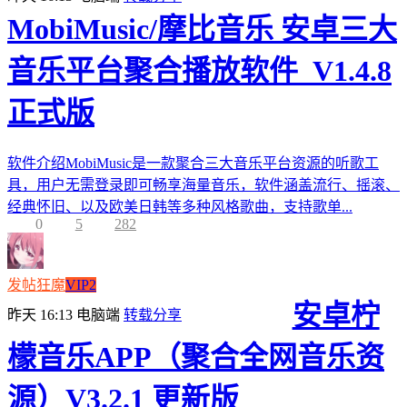
MobiMusic/摩比音乐 安卓三大
音乐平台聚合播放软件_V1.4.8
正式版
软件介绍MobiMusic是一款聚合三大音乐平台资源的听歌工
具，用户无需登录即可畅享海量音乐，软件涵盖流行、摇滚、
经典怀旧、以及欧美日韩等多种风格歌曲，支持歌单...
0
5
282
发帖狂魔
VIP2
安卓柠
昨天 16:13
电脑端
转载分享
檬音乐APP（聚合全网音乐资
源）V3.2.1 更新版