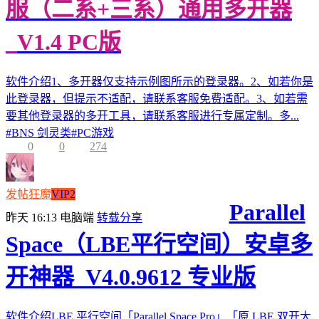
服（二系+三系）通用多开器
_V1.4 PC版
软件介绍1、多开器仅支持示例图所示的登录器。2、如若你是
此登录器，但提示不适配，请联系客服免费适配。3、如若需
要其他登录器的多开工具，请联系客服进行专属定制。多...
#
BNS 剑灵类
#
PC游戏
0
0
274
发帖狂魔
VIP2
Parallel
昨天 16:13
电脑端
转载分享
Space（LBE平行空间）安卓多
开神器_V4.0.9612 专业版
软件介绍LBE 平行空间「Parallel Space Pro」「原 LBE 双开大