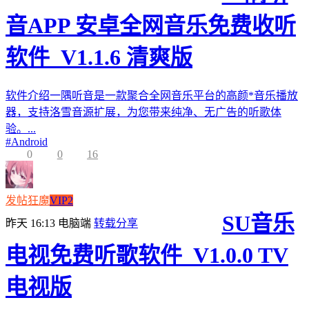
音APP 安卓全网音乐免费收听
软件_V1.1.6 清爽版
软件介绍一隅听音是一款聚合全网音乐平台的高颜*音乐播放
器，支持洛雪音源扩展，为您带来纯净、无广告的听歌体
验。...
#
Android
0
0
16
发帖狂魔
VIP2
SU音乐
昨天 16:13
电脑端
转载分享
电视免费听歌软件_V1.0.0 TV
电视版