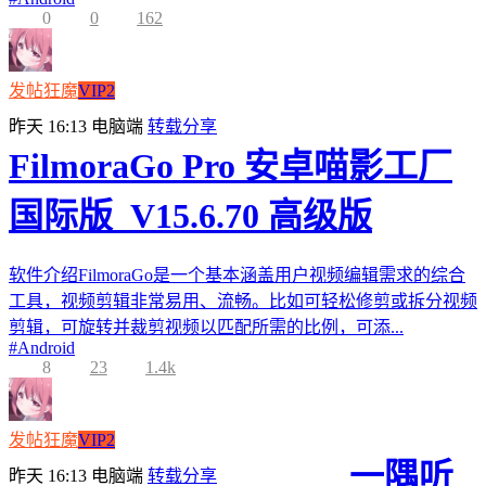
0
0
162
发帖狂魔
VIP2
昨天 16:13
电脑端
转载分享
FilmoraGo Pro 安卓喵影工厂
国际版_V15.6.70 高级版
软件介绍FilmoraGo是一个基本涵盖用户视频编辑需求的综合
工具，视频剪辑非常易用、流畅。比如可轻松修剪或拆分视频
剪辑，可旋转并裁剪视频以匹配所需的比例，可添...
#
Android
8
23
1.4k
发帖狂魔
VIP2
一隅听
昨天 16:13
电脑端
转载分享