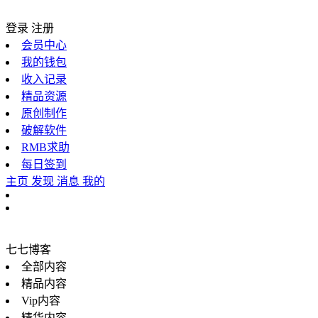
登录
注册
会员中心
我的钱包
收入记录
精品资源
原创制作
破解软件
RMB求助
每日签到
主页
发现
消息
我的
七七博客
全部内容
精品内容
Vip内容
精华内容