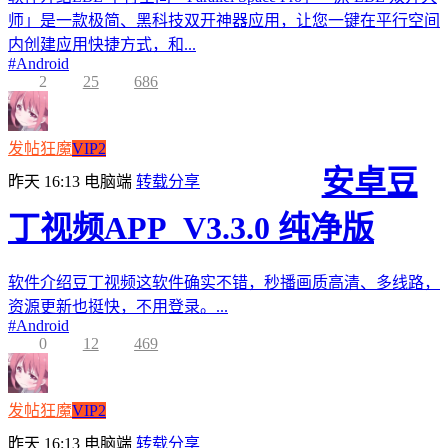
师」是一款极简、黑科技双开神器应用，让您一键在平行空间
内创建应用快捷方式，和...
#
Android
2
25
686
发帖狂魔
VIP2
安卓豆
昨天 16:13
电脑端
转载分享
丁视频APP_V3.3.0 纯净版
软件介绍豆丁视频这软件确实不错，秒播画质高清、多线路，
资源更新也挺快，不用登录。...
#
Android
0
12
469
发帖狂魔
VIP2
昨天 16:13
电脑端
转载分享