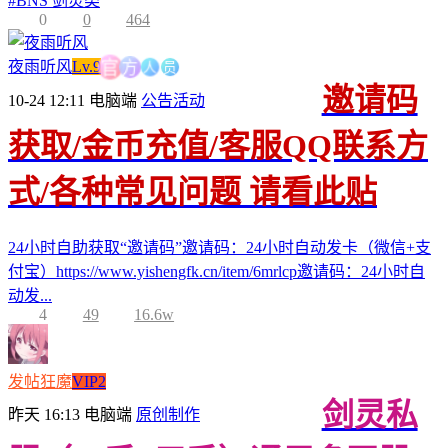
#
BNS 剑灵类
0
0
464
人
员
方
夜雨听风
Lv.9
官
邀请码
10-24 12:11
电脑端
公告活动
获取/金币充值/客服QQ联系方
式/各种常见问题 请看此贴
24小时自助获取“邀请码”邀请码：24小时自动发卡（微信+支
付宝）https://www.yishengfk.cn/item/6mrlcp邀请码：24小时自
动发...
4
49
16.6w
发帖狂魔
VIP2
剑灵私
昨天 16:13
电脑端
原创制作