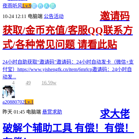
官
方
人
夜雨听风
Lv.9
员
邀请码
10-24 12:11
电脑端
公告活动
获取/金币充值/客服QQ联系方
式/各种常见问题 请看此贴
24小时自助获取“邀请码”邀请码：24小时自动发卡（微信+支
付宝）https://www.yishengfk.cn/item/6mrlcp邀请码：24小时自
动发...
4
49
16.59w
a20880702
Lv.1
求大佬
昨天 01:45
电脑端
悬赏求助
破解个辅助工具 有偿！有偿！