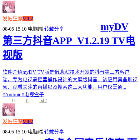
发帖狂魔
VIP2
myDV
08-05 15:10
电脑端
转载分享
第三方抖音APP_V1.2.19 TV电
视版
软件介绍myDV TV版是借助AI技术开发的抖音第三方客户
端，专为电视遥控器操作设计的大屏版抖音。该应用具备刷视
频、观看关注的直播以及搜索这三大功能，用户仅需通...
#
Android
#
电视盒子
0
6
542
发帖狂魔
VIP2
08-05 15:10
电脑端
转载分享