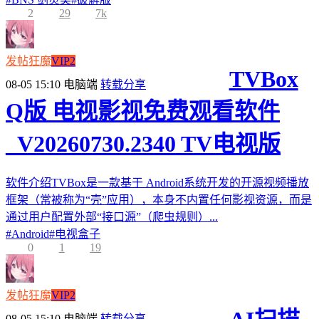
2
29
7k
发帖狂魔
VIP2
TVBox
08-05 15:10
电脑端
转载分享
Q版 电视影视免费观看软件
_V20260730.2340 TV电视版
软件介绍TVBox是一款基于 Android系统开发的开源视频播放
框架（常被称为“壳”应用），本身不内置任何影视资源，而是
通过用户配置外部“接口源”（爬虫规则）...
#
Android
#
电视盒子
0
1
19
发帖狂魔
VIP2
08-05 15:10
电脑端
转载分享