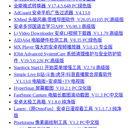
全能格式转换器_V17.4.5.648 PC绿色版
AdGuard 安卓手机广告过滤器_V4.13.0
XMind 头脑风暴/思维导图软件_V26.05.01105 PC高级版
安卓多邻国语言学习APP_V6.90.3 高级版
Lj Video Downloader 安卓LJ视频下载器_V1.1.79 高级版
AIDA64 电脑硬件检测工具_V8.35 PC绿色版
MX Player 强大的安卓视频播放器_V3.0.13 专业版
IObit Advanced SystemCare 系统清理维护与安全防护软
件_V19.5.0.226 PC高级版
Stardock Start11 开始菜单增强工具_V2.74 高级版
Simple Live B站/斗鱼/虎牙/抖音直播聚合观看软件
_V1.13.0 电脑版+安卓版+TV电视版
HyperSnap 屏幕截图_V10.2.1 PC汉化版
FastStone Capture 电脑长截图滚动截图_V11.3 PC中文版
安卓太极工具箱_V1.8.0 纯净版
Lanerc（原OmoFun）安卓日漫观看工具_V1.1.7.3 纯净
版
Pixelorama 像素画绘制工具_V1.2 PC中文版