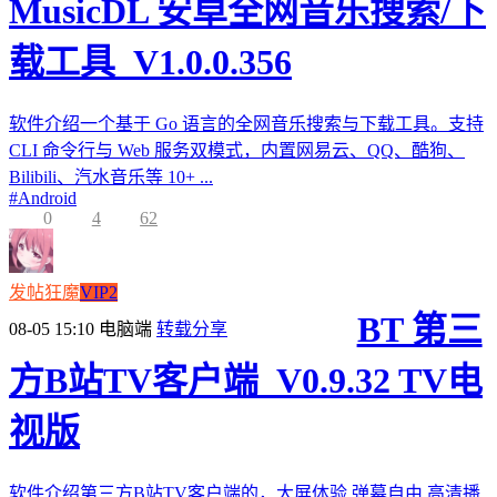
MusicDL 安卓全网音乐搜索/下
载工具_V1.0.0.356
软件介绍一个基于 Go 语言的全网音乐搜索与下载工具。支持
CLI 命令行与 Web 服务双模式，内置网易云、QQ、酷狗、
Bilibili、汽水音乐等 10+ ...
#
Android
0
4
62
发帖狂魔
VIP2
BT 第三
08-05 15:10
电脑端
转载分享
方B站TV客户端_V0.9.32 TV电
视版
软件介绍第三方B站TV客户端的，大屏体验,弹幕自由,高清播