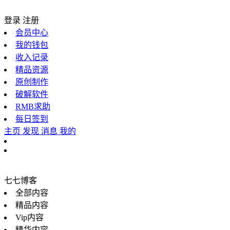
登录
注册
会员中心
我的钱包
收入记录
精品资源
原创制作
破解软件
RMB求助
每日签到
主页
发现
消息
我的
七七博客
全部内容
精品内容
Vip内容
精华内容