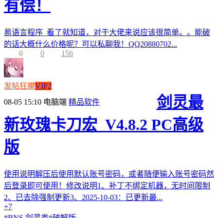
有偿！
易语言程序 看了就知道，对于大佬来说应该很简单。。能破
的话大概什么价格呢？可以私聊我！QQ20880702...
0
0
156
发帖狂魔
VIP2
剑灵最
08-05 15:10
电脑端
精品软件
新玫瑰卡刀宏_V4.8.2 PC高级
版
使用说明解压后使用默认账号密码，或者随便输入账号密码然
后登录即可使用！修改说明1、补丁不绑定机器，无时间限制
2、已去除强制更新3、2025-10-03：已更新最...
+7
#
BNS 剑灵类
#
破解版