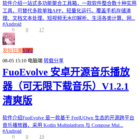
软件介绍一站式多功能聚合工具箱，一款软件整合数十种实用
工具，可替代多款单独APP，轻量化运行。覆盖手机存储清
理、文档文本处理、短视频无水印解析、生活各类计算、网...
#
Android
0
0
17
发帖狂魔
VIP2
08-05 15:10
电脑端
转载分享
FuoEvolve 安卓开源音乐播放
器（可无限下载音乐）V1.2.1
清爽版
软件介绍FuoEvolve 是一款基于 FeelUOwn 生态的开源跨平台
音乐播放器，采用 Kotlin Multiplatform 与 Compose Mul...
#
Android
0
0
19