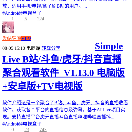
放，适用手机/电视/盒子刷B站的用户。...
#
Android
#
电视盒子
1
5
224
发帖狂魔
VIP2
Simple
08-05 15:10
电脑端
转载分享
Live B站/斗鱼/虎牙/抖音直播
聚合观看软件_V1.13.0 电脑版
+安卓版+TV电视版
软件介绍这是一个聚合了B站、斗鱼、虎牙、抖音的直播收看
软件。获取各个平台的直播信息及弹幕，基于AllLive项目实
现。支持直播平台虎牙直播斗鱼直播哔哩哔哩直播抖...
#
Android
#
电视盒子
0
23
743