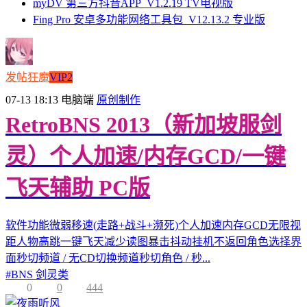
myDV 第三方抖音APP_V1.2.19 TV电视版
Fing Pro 安卓多功能网络工具包_V12.13.2 专业版
发帖狂魔
VIP2
07-13 18:13
电脑端
原创制作
RetroBNS 2013（新加坡服剑
灵）个人加速/内存GCD/一键
飞天辅助 PC版
软件功能微弱移速(走路+战斗+濒死)个人加速内存GCD无限视
距人物高跳一键飞天减少读图暴击抖动挂机不返回角色选择界
面秒切频道 / 无CD切换频道秒切角色 / 秒...
#
BNS 剑灵类
0
0
444