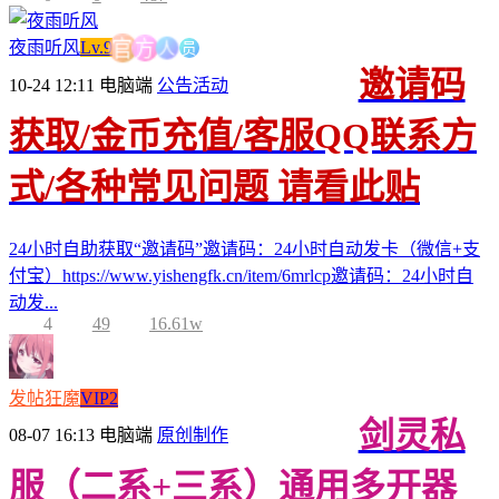
员
人
方
夜雨听风
Lv.9
官
邀请码
10-24 12:11
电脑端
公告活动
获取/金币充值/客服QQ联系方
式/各种常见问题 请看此贴
24小时自助获取“邀请码”邀请码：24小时自动发卡（微信+支
付宝）https://www.yishengfk.cn/item/6mrlcp邀请码：24小时自
动发...
4
49
16.61w
发帖狂魔
VIP2
剑灵私
08-07 16:13
电脑端
原创制作
服（二系+三系）通用多开器