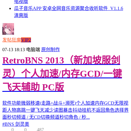
电视版
瓜子音乐APP 安卓全网音乐资源聚合收听软件_V1.1.6
清爽版
发帖狂魔
VIP2
07-13 18:13
电脑端
原创制作
RetroBNS 2013（新加坡服剑
灵）个人加速/内存GCD/一键
飞天辅助 PC版
软件功能微弱移速(走路+战斗+濒死)个人加速内存GCD无限视
距人物高跳一键飞天减少读图暴击抖动挂机不返回角色选择界
面秒切频道 / 无CD切换频道秒切角色 / 秒...
#
BNS 剑灵类
0
0
487