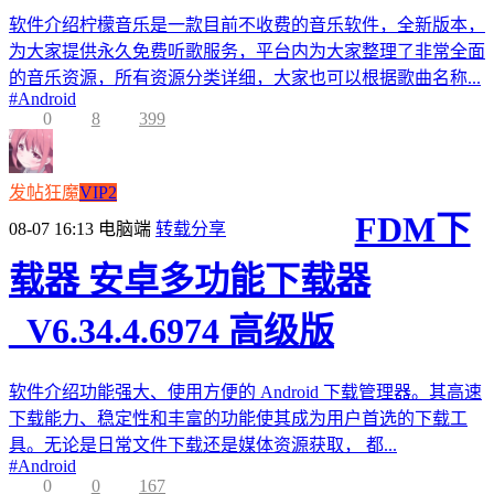
软件介绍柠檬音乐是一款目前不收费的音乐软件，全新版本，
为大家提供永久免费听歌服务，平台内为大家整理了非常全面
的音乐资源，所有资源分类详细，大家也可以根据歌曲名称...
#
Android
0
8
399
发帖狂魔
VIP2
FDM下
08-07 16:13
电脑端
转载分享
载器 安卓多功能下载器
_V6.34.4.6974 高级版
软件介绍功能强大、使用方便的 Android 下载管理器。其高速
下载能力、稳定性和丰富的功能使其成为用户首选的下载工
具。无论是日常文件下载还是媒体资源获取， 都...
#
Android
0
0
167