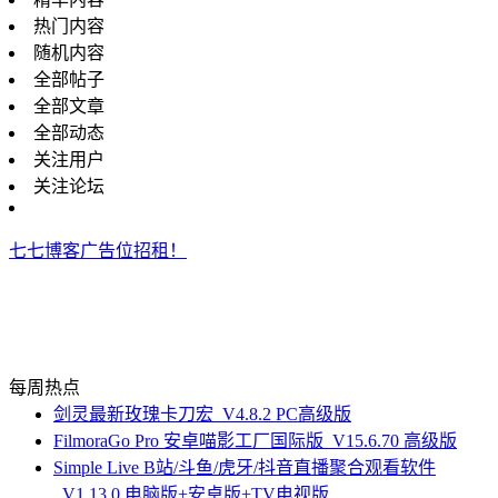
热门内容
随机内容
全部帖子
全部文章
全部动态
关注用户
关注论坛
七七博客广告位招租！
每周热点
剑灵最新玫瑰卡刀宏_V4.8.2 PC高级版
FilmoraGo Pro 安卓喵影工厂国际版_V15.6.70 高级版
Simple Live B站/斗鱼/虎牙/抖音直播聚合观看软件
_V1.13.0 电脑版+安卓版+TV电视版