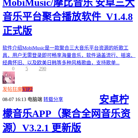
MobiMusic/摩比音乐 安卓三大
音乐平台聚合播放软件_V1.4.8
正式版
软件介绍MobiMusic是一款聚合三大音乐平台资源的听歌工
具，用户无需登录即可畅享海量音乐，软件涵盖流行、摇滚、
经典怀旧、以及欧美日韩等多种风格歌曲，支持歌单...
0
5
290
发帖狂魔
VIP2
安卓柠
08-07 16:13
电脑端
转载分享
檬音乐APP（聚合全网音乐资
源）V3.2.1 更新版