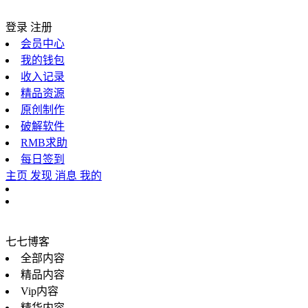
登录
注册
会员中心
我的钱包
收入记录
精品资源
原创制作
破解软件
RMB求助
每日签到
主页
发现
消息
我的
七七博客
全部内容
精品内容
Vip内容
精华内容