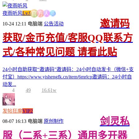
员
人
夜雨听风
Lv.9
方
官
邀请码
10-24 12:11
电脑端
公告活动
获取/金币充值/客服QQ联系方
式/各种常见问题 请看此贴
24小时自助获取“邀请码”邀请码：24小时自动发卡（微信+支
付宝）https://www.yishengfk.cn/item/6mrlcp邀请码：24小时自
动发...
4
49
16.61w
发帖狂魔
VIP2
剑灵私
08-07 16:13
电脑端
原创制作
服（二系+三系）通用多开器