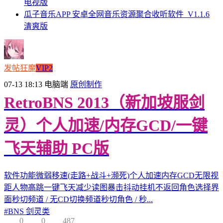
电视版
瓜子音乐APP 安卓全网音乐资源聚合收听软件_V1.1.6
清爽版
发帖狂魔
VIP2
07-13 18:13
电脑端
原创制作
RetroBNS 2013（新加坡服剑
灵）个人加速/内存GCD/一键
飞天辅助 PC版
软件功能微弱移速(走路+战斗+濒死)个人加速内存GCD无限视
距人物高跳一键飞天减少读图暴击抖动挂机不返回角色选择界
面秒切频道 / 无CD切换频道秒切角色 / 秒...
#
BNS 剑灵类
0
0
487