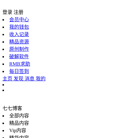
登录
注册
会员中心
我的钱包
收入记录
精品资源
原创制作
破解软件
RMB求助
每日签到
主页
发现
消息
我的
七七博客
全部内容
精品内容
Vip内容
精华内容