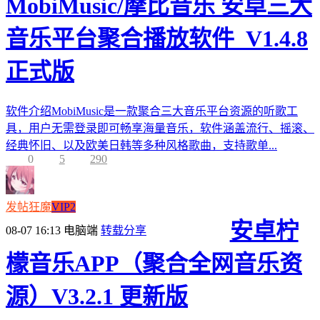
MobiMusic/摩比音乐 安卓三大
音乐平台聚合播放软件_V1.4.8
正式版
软件介绍MobiMusic是一款聚合三大音乐平台资源的听歌工
具，用户无需登录即可畅享海量音乐，软件涵盖流行、摇滚、
经典怀旧、以及欧美日韩等多种风格歌曲，支持歌单...
0
5
290
发帖狂魔
VIP2
安卓柠
08-07 16:13
电脑端
转载分享
檬音乐APP（聚合全网音乐资
源）V3.2.1 更新版