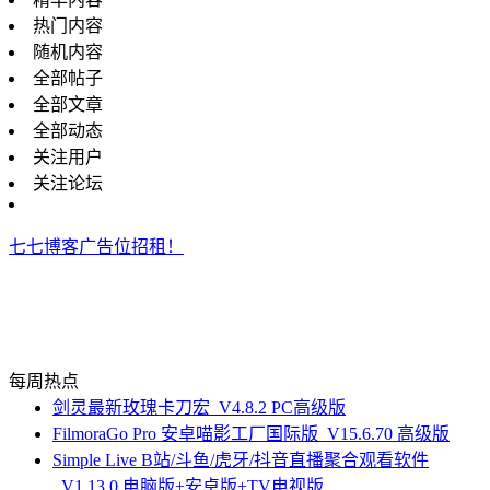
热门内容
随机内容
全部帖子
全部文章
全部动态
关注用户
关注论坛
七七博客广告位招租！
每周热点
剑灵最新玫瑰卡刀宏_V4.8.2 PC高级版
FilmoraGo Pro 安卓喵影工厂国际版_V15.6.70 高级版
Simple Live B站/斗鱼/虎牙/抖音直播聚合观看软件
_V1.13.0 电脑版+安卓版+TV电视版