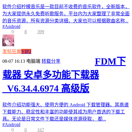
软件介绍柠檬音乐是一款目前不收费的音乐软件，全新版本，
为大家提供永久免费听歌服务，平台内为大家整理了非常全面
的音乐资源，所有资源分类详细，大家也可以根据歌曲名称...
#
Android
0
8
399
发帖狂魔
VIP2
FDM下
08-07 16:13
电脑端
转载分享
载器 安卓多功能下载器
_V6.34.4.6974 高级版
软件介绍功能强大、使用方便的 Android 下载管理器。其高速
下载能力、稳定性和丰富的功能使其成为用户首选的下载工
具。无论是日常文件下载还是媒体资源获取， 都...
#
Android
0
0
167