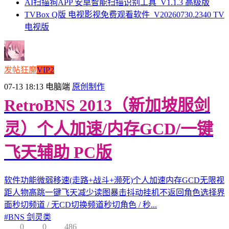
AI扫描狗APP 安卓智能扫描识别工具_V1.1.3 高级版
TVBox Q版 电视影视免费观看软件_V20260730.2340 TV
电视版
发帖狂魔
VIP2
07-13 18:13
电脑端
原创制作
RetroBNS 2013（新加坡服剑
灵）个人加速/内存GCD/一键
飞天辅助 PC版
软件功能微弱移速(走路+战斗+濒死)个人加速内存GCD无限视
距人物高跳一键飞天减少读图暴击抖动挂机不返回角色选择界
面秒切频道 / 无CD切换频道秒切角色 / 秒...
#
BNS 剑灵类
0
0
486