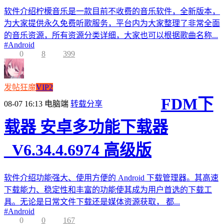
软件介绍柠檬音乐是一款目前不收费的音乐软件，全新版本，
为大家提供永久免费听歌服务，平台内为大家整理了非常全面
的音乐资源，所有资源分类详细，大家也可以根据歌曲名称...
#
Android
0
8
399
发帖狂魔
VIP2
FDM下
08-07 16:13
电脑端
转载分享
载器 安卓多功能下载器
_V6.34.4.6974 高级版
软件介绍功能强大、使用方便的 Android 下载管理器。其高速
下载能力、稳定性和丰富的功能使其成为用户首选的下载工
具。无论是日常文件下载还是媒体资源获取， 都...
#
Android
0
0
167