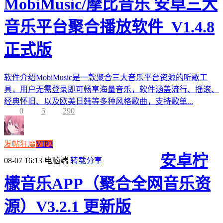
MobiMusic/摩比音乐 安卓三大
音乐平台聚合播放软件_V1.4.8
正式版
软件介绍MobiMusic是一款聚合三大音乐平台资源的听歌工
具，用户无需登录即可畅享海量音乐，软件涵盖流行、摇滚、
经典怀旧、以及欧美日韩等多种风格歌曲，支持歌单...
0
5
290
发帖狂魔
VIP2
安卓柠
08-07 16:13
电脑端
转载分享
檬音乐APP（聚合全网音乐资
源）V3.2.1 更新版