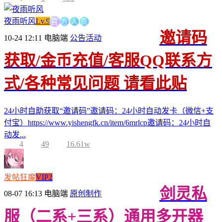
方
人
官
员
夜雨听风
Lv.9
邀请码
10-24 12:11
电脑端
公告活动
获取/金币充值/客服QQ联系方
式/各种常见问题 请看此贴
24小时自助获取“邀请码”邀请码：24小时自动发卡（微信+支
付宝）https://www.yishengfk.cn/item/6mrlcp邀请码：24小时自
动发...
4
49
16.61w
发帖狂魔
VIP2
剑灵私
08-07 16:13
电脑端
原创制作
服（二系+三系）通用多开器