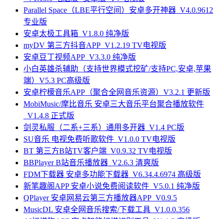
Parallel Space（LBE平行空间）安卓多开神器_V4.0.9612
专业版
安卓太极工具箱_V1.8.0 纯净版
myDV 第三方抖音APP_V1.2.19 TV电视版
安卓豆丁视频APP_V3.3.0 纯净版
小白英雄杀辅助（支持世界模式挖矿/支持PC,安卓,苹果
端）V5.3 PC高级版
安卓柠檬音乐APP（聚合全网音乐资源）V3.2.1 更新版
MobiMusic/摩比音乐 安卓三大音乐平台聚合播放软件
_V1.4.8 正式版
剑灵私服（二系+三系）通用多开器_V1.4 PC版
SU音乐 电视免费听歌软件_V1.0.0 TV电视版
BT 第三方B站TV客户端_V0.9.32 TV电视版
BBPlayer B站音乐播放器_V2.6.3 清爽版
FDM下载器 安卓多功能下载器_V6.34.4.6974 高级版
新笔趣阁APP 安卓小说免费阅读软件_V5.0.1 纯净版
QPlayer 安卓网易云第三方播放器APP_V0.9.5
MusicDL 安卓全网音乐搜索/下载工具_V1.0.0.356