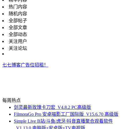
热门内容
随机内容
全部帖子
全部文章
全部动态
关注用户
关注论坛
七七博客广告位招租！
每周热点
剑灵最新玫瑰卡刀宏_V4.8.2 PC高级版
FilmoraGo Pro 安卓喵影工厂国际版_V15.6.70 高级版
Simple Live B站/斗鱼/虎牙/抖音直播聚合观看软件
_V1.13.0 电脑版+安卓版+TV电视版