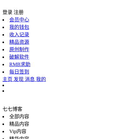
登录
注册
会员中心
我的钱包
收入记录
精品资源
原创制作
破解软件
RMB求助
每日签到
主页
发现
消息
我的
七七博客
全部内容
精品内容
Vip内容
精华内容