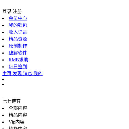
登录
注册
会员中心
我的钱包
收入记录
精品资源
原创制作
破解软件
RMB求助
每日签到
主页
发现
消息
我的
七七博客
全部内容
精品内容
Vip内容
精华内容