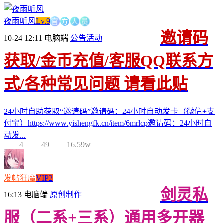
官
方
人
员
夜雨听风
Lv.9
邀请码
10-24 12:11
电脑端
公告活动
获取/金币充值/客服QQ联系方
式/各种常见问题 请看此贴
24小时自助获取“邀请码”邀请码：24小时自动发卡（微信+支
付宝）https://www.yishengfk.cn/item/6mrlcp邀请码：24小时自
动发...
4
49
16.59w
发帖狂魔
VIP2
剑灵私
16:13
电脑端
原创制作
服（二系+三系）通用多开器