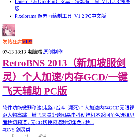
Lanerc（原OmoFun）安卓日漫观看工具_V1.1.7.3 纯净
版
Pixelorama 像素画绘制工具_V1.2 PC中文版
发帖狂魔
VIP2
07-13 18:13
电脑端
原创制作
RetroBNS 2013（新加坡服剑
灵）个人加速/内存GCD/一键
飞天辅助 PC版
软件功能微弱移速(走路+战斗+濒死)个人加速内存GCD无限视
距人物高跳一键飞天减少读图暴击抖动挂机不返回角色选择界
面秒切频道 / 无CD切换频道秒切角色 / 秒...
#
BNS 剑灵类
0
0
454