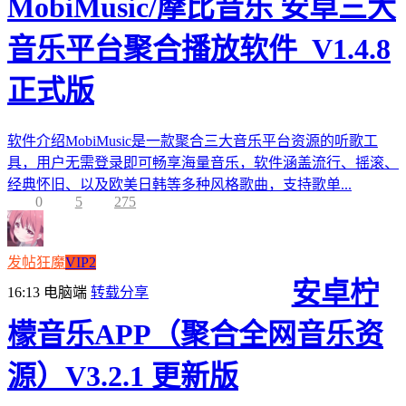
MobiMusic/摩比音乐 安卓三大
音乐平台聚合播放软件_V1.4.8
正式版
软件介绍MobiMusic是一款聚合三大音乐平台资源的听歌工
具，用户无需登录即可畅享海量音乐，软件涵盖流行、摇滚、
经典怀旧、以及欧美日韩等多种风格歌曲，支持歌单...
0
5
275
发帖狂魔
VIP2
安卓柠
16:13
电脑端
转载分享
檬音乐APP（聚合全网音乐资
源）V3.2.1 更新版