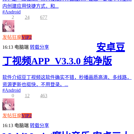
内创建应用快捷方式，和...
#
Android
2
24
677
发帖狂魔
VIP2
安卓豆
16:13
电脑端
转载分享
丁视频APP_V3.3.0 纯净版
软件介绍豆丁视频这软件确实不错，秒播画质高清、多线路，
资源更新也挺快，不用登录。...
#
Android
0
12
463
发帖狂魔
VIP2
16:13
电脑端
转载分享