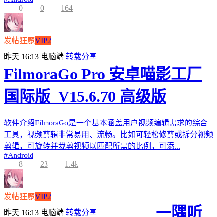
0
0
164
发帖狂魔
VIP2
昨天 16:13
电脑端
转载分享
FilmoraGo Pro 安卓喵影工厂
国际版_V15.6.70 高级版
软件介绍FilmoraGo是一个基本涵盖用户视频编辑需求的综合
工具，视频剪辑非常易用、流畅。比如可轻松修剪或拆分视频
剪辑，可旋转并裁剪视频以匹配所需的比例，可添...
#
Android
8
23
1.4k
发帖狂魔
VIP2
一隅听
昨天 16:13
电脑端
转载分享