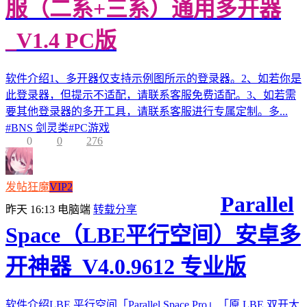
服（二系+三系）通用多开器
_V1.4 PC版
软件介绍1、多开器仅支持示例图所示的登录器。2、如若你是
此登录器，但提示不适配，请联系客服免费适配。3、如若需
要其他登录器的多开工具，请联系客服进行专属定制。多...
#
BNS 剑灵类
#
PC游戏
0
0
276
发帖狂魔
VIP2
Parallel
昨天 16:13
电脑端
转载分享
Space（LBE平行空间）安卓多
开神器_V4.0.9612 专业版
软件介绍LBE 平行空间「Parallel Space Pro」「原 LBE 双开大