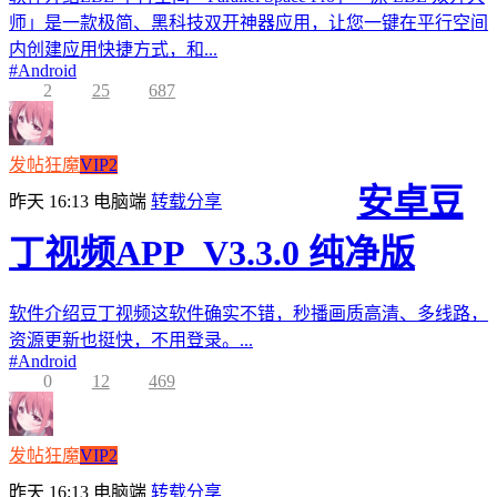
师」是一款极简、黑科技双开神器应用，让您一键在平行空间
内创建应用快捷方式，和...
#
Android
2
25
687
发帖狂魔
VIP2
安卓豆
昨天 16:13
电脑端
转载分享
丁视频APP_V3.3.0 纯净版
软件介绍豆丁视频这软件确实不错，秒播画质高清、多线路，
资源更新也挺快，不用登录。...
#
Android
0
12
469
发帖狂魔
VIP2
昨天 16:13
电脑端
转载分享