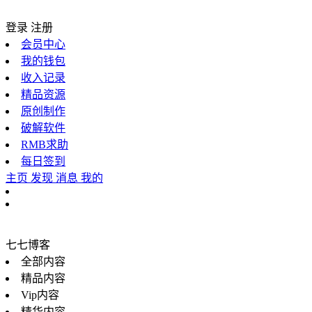
登录
注册
会员中心
我的钱包
收入记录
精品资源
原创制作
破解软件
RMB求助
每日签到
主页
发现
消息
我的
七七博客
全部内容
精品内容
Vip内容
精华内容