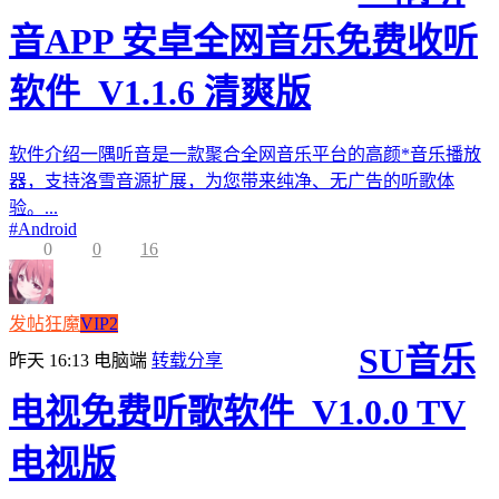
音APP 安卓全网音乐免费收听
软件_V1.1.6 清爽版
软件介绍一隅听音是一款聚合全网音乐平台的高颜*音乐播放
器，支持洛雪音源扩展，为您带来纯净、无广告的听歌体
验。...
#
Android
0
0
16
发帖狂魔
VIP2
SU音乐
昨天 16:13
电脑端
转载分享
电视免费听歌软件_V1.0.0 TV
电视版