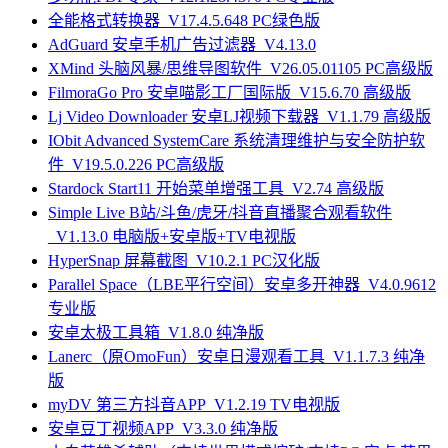
全能格式转换器_V17.4.5.648 PC绿色版
AdGuard 安卓手机广告过滤器_V4.13.0
XMind 头脑风暴/思维导图软件_V26.05.01105 PC高级版
FilmoraGo Pro 安卓喵影工厂国际版_V15.6.70 高级版
Lj Video Downloader 安卓LJ视频下载器_V1.1.79 高级版
IObit Advanced SystemCare 系统清理维护与安全防护软
件_V19.5.0.226 PC高级版
Stardock Start11 开始菜单增强工具_V2.74 高级版
Simple Live B站/斗鱼/虎牙/抖音直播聚合观看软件
_V1.13.0 电脑版+安卓版+TV电视版
HyperSnap 屏幕截图_V10.2.1 PC汉化版
Parallel Space（LBE平行空间）安卓多开神器_V4.0.9612
专业版
安卓太极工具箱_V1.8.0 纯净版
Lanerc（原OmoFun）安卓日漫观看工具_V1.1.7.3 纯净
版
myDV 第三方抖音APP_V1.2.19 TV电视版
安卓豆丁视频APP_V3.3.0 纯净版