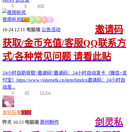
#
BNS 剑灵类
0
0
468
员
夜雨听风
Lv.9
人
方
官
邀请码
10-24 12:11
电脑端
公告活动
获取/金币充值/客服QQ联系方
式/各种常见问题 请看此贴
24小时自助获取“邀请码”邀请码：24小时自动发卡（微信+支
付宝）https://www.yishengfk.cn/item/6mrlcp邀请码：24小时自
动发...
4
49
16.6w
发帖狂魔
VIP2
剑灵私
昨天 16:13
电脑端
原创制作