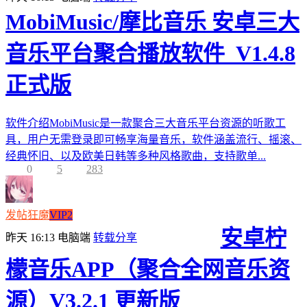
MobiMusic/摩比音乐 安卓三大
音乐平台聚合播放软件_V1.4.8
正式版
软件介绍MobiMusic是一款聚合三大音乐平台资源的听歌工
具，用户无需登录即可畅享海量音乐，软件涵盖流行、摇滚、
经典怀旧、以及欧美日韩等多种风格歌曲，支持歌单...
0
5
283
发帖狂魔
VIP2
安卓柠
昨天 16:13
电脑端
转载分享
檬音乐APP（聚合全网音乐资
源）V3.2.1 更新版