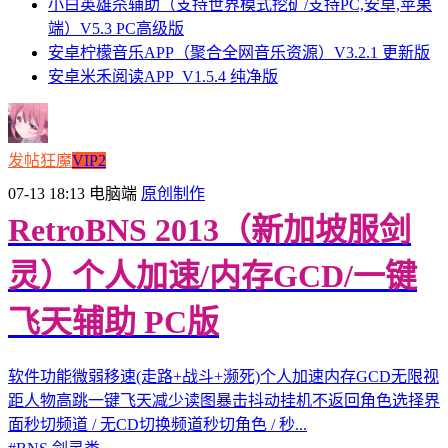
小白英雄杀辅助（支持世界模式挖矿/支持PC,安卓,苹果
端）V5.3 PC高级版
安卓柠檬音乐APP（聚合全网音乐资源）V3.2.1 更新版
安卓米禾阅读APP_V1.5.4 纯净版
发帖狂魔
VIP2
07-13 18:13
电脑端
原创制作
RetroBNS 2013（新加坡服剑
灵）个人加速/内存GCD/一键
飞天辅助 PC版
软件功能微弱移速(走路+战斗+濒死)个人加速内存GCD无限视
距人物高跳一键飞天减少读图暴击抖动挂机不返回角色选择界
面秒切频道 / 无CD切换频道秒切角色 / 秒...