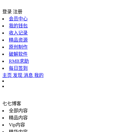
登录
注册
会员中心
我的钱包
收入记录
精品资源
原创制作
破解软件
RMB求助
每日签到
主页
发现
消息
我的
七七博客
全部内容
精品内容
Vip内容
精华内容