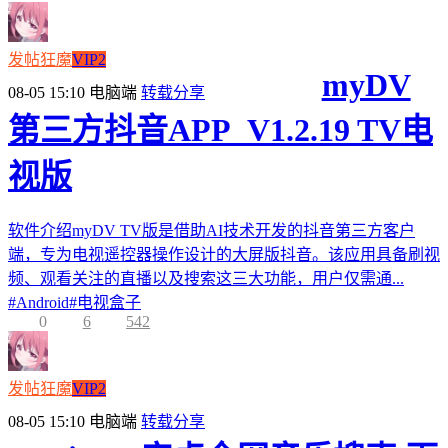
发帖狂魔
VIP2
myDV
08-05 15:10
电脑端
转载分享
第三方抖音APP_V1.2.19 TV电
视版
软件介绍myDV TV版是借助AI技术开发的抖音第三方客户
端，专为电视遥控器操作设计的大屏版抖音。该应用具备刷视
频、观看关注的直播以及搜索这三大功能，用户仅需通...
#
Android
#
电视盒子
0
6
542
发帖狂魔
VIP2
08-05 15:10
电脑端
转载分享