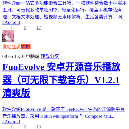
软件介绍一站式多功能聚合工具箱，一款软件整合数十种实用
工具，可替代多款单独APP，轻量化运行。覆盖手机存储清
理、文档文本处理、短视频无水印解析、生活各类计算、网...
#
Android
0
0
17
发帖狂魔
VIP2
08-05 15:10
电脑端
转载分享
FuoEvolve 安卓开源音乐播放
器（可无限下载音乐）V1.2.1
清爽版
软件介绍FuoEvolve 是一款基于 FeelUOwn 生态的开源跨平台
音乐播放器，采用 Kotlin Multiplatform 与 Compose Mul...
#
Android
0
0
19