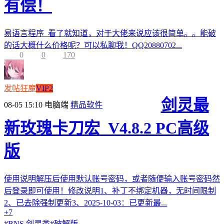
有偿！
易语言程序 看了就知道，对于大佬来说应该很简单。。能破
的话大概什么价格呢？可以私聊我！QQ20880702...
0
0
170
发帖狂魔
VIP2
剑灵最
08-05 15:10
电脑端
精品软件
新玫瑰卡刀宏_V4.8.2 PC高级
版
使用说明解压后使用默认账号密码，或者随便输入账号密码然
后登录即可使用！修改说明1、补丁不绑定机器，无时间限制
2、已去除强制更新3、2025-10-03：已更新最...
+7
#
BNS 剑灵类
#
破解版