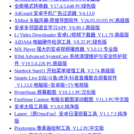
全能格式转换器_V17.4.5.648 PC绿色版
AdGuard 安卓手机广告过滤器_V4.13.0
XMind 头脑风暴/思维导图软件_V26.05.01105 PC高级版
安卓多邻国语言学习APP_V6.90.3 高级版
Lj Video Downloader 安卓LJ视频下载器_V1.1.79 高级版
AIDA64 电脑硬件检测工具_V8.35 PC绿色版
MX Player 强大的安卓视频播放器_V3.0.13 专业版
IObit Advanced SystemCare 系统清理维护与安全防护软
件_V19.5.0.226 PC高级版
Stardock Start11 开始菜单增强工具_V2.74 高级版
Simple Live B站/斗鱼/虎牙/抖音直播聚合观看软件
_V1.13.0 电脑版+安卓版+TV电视版
HyperSnap 屏幕截图_V10.2.1 PC汉化版
FastStone Capture 电脑长截图滚动截图_V11.3 PC中文版
安卓太极工具箱_V1.8.0 纯净版
Lanerc（原OmoFun）安卓日漫观看工具_V1.1.7.3 纯净
版
Pixelorama 像素画绘制工具_V1.2 PC中文版