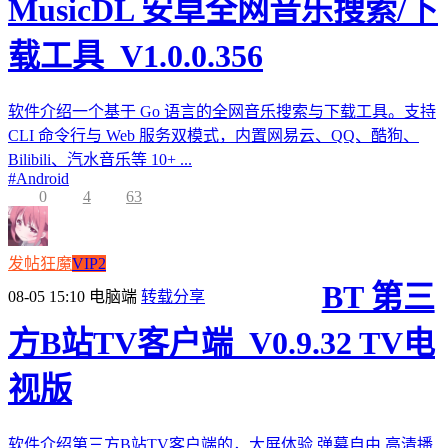
MusicDL 安卓全网音乐搜索/下
载工具_V1.0.0.356
软件介绍一个基于 Go 语言的全网音乐搜索与下载工具。支持
CLI 命令行与 Web 服务双模式，内置网易云、QQ、酷狗、
Bilibili、汽水音乐等 10+ ...
#
Android
0
4
63
发帖狂魔
VIP2
BT 第三
08-05 15:10
电脑端
转载分享
方B站TV客户端_V0.9.32 TV电
视版
软件介绍第三方B站TV客户端的，大屏体验,弹幕自由,高清播