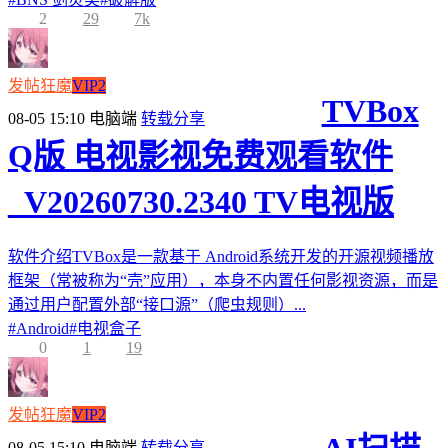
2
29
7k
发帖狂魔
VIP2
TVBox
08-05 15:10
电脑端
转载分享
Q版 电视影视免费观看软件
_V20260730.2340 TV电视版
软件介绍TVBox是一款基于 Android系统开发的开源视频播放
框架（常被称为“壳”应用），本身不内置任何影视资源，而是
通过用户配置外部“接口源”（爬虫规则）...
#
Android
#
电视盒子
0
1
19
发帖狂魔
VIP2
08-05 15:10
电脑端
转载分享