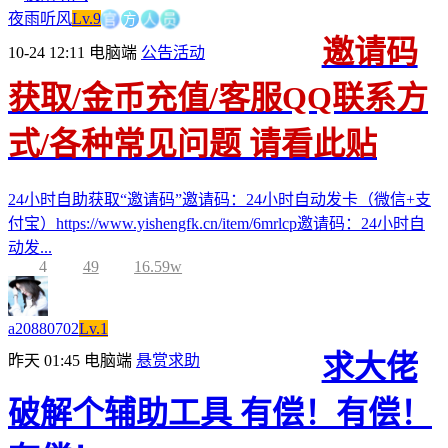
官
方
人
员
夜雨听风
Lv.9
邀请码
10-24 12:11
电脑端
公告活动
获取/金币充值/客服QQ联系方
式/各种常见问题 请看此贴
24小时自助获取“邀请码”邀请码：24小时自动发卡（微信+支
付宝）https://www.yishengfk.cn/item/6mrlcp邀请码：24小时自
动发...
4
49
16.59w
a20880702
Lv.1
求大佬
昨天 01:45
电脑端
悬赏求助
破解个辅助工具 有偿！有偿！