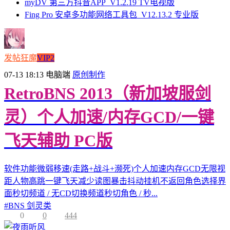
myDV 第三方抖音APP_V1.2.19 TV电视版
Fing Pro 安卓多功能网络工具包_V12.13.2 专业版
发帖狂魔
VIP2
07-13 18:13
电脑端
原创制作
RetroBNS 2013（新加坡服剑
灵）个人加速/内存GCD/一键
飞天辅助 PC版
软件功能微弱移速(走路+战斗+濒死)个人加速内存GCD无限视
距人物高跳一键飞天减少读图暴击抖动挂机不返回角色选择界
面秒切频道 / 无CD切换频道秒切角色 / 秒...
#
BNS 剑灵类
0
0
444