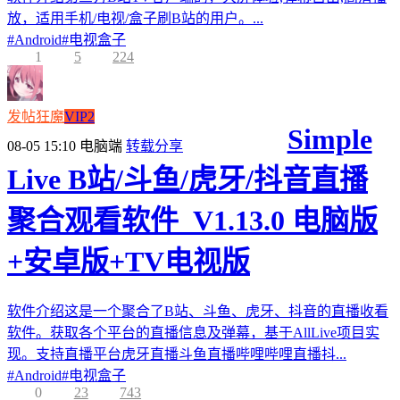
放，适用手机/电视/盒子刷B站的用户。...
#
Android
#
电视盒子
1
5
224
发帖狂魔
VIP2
Simple
08-05 15:10
电脑端
转载分享
Live B站/斗鱼/虎牙/抖音直播
聚合观看软件_V1.13.0 电脑版
+安卓版+TV电视版
软件介绍这是一个聚合了B站、斗鱼、虎牙、抖音的直播收看
软件。获取各个平台的直播信息及弹幕，基于AllLive项目实
现。支持直播平台虎牙直播斗鱼直播哔哩哔哩直播抖...
#
Android
#
电视盒子
0
23
743