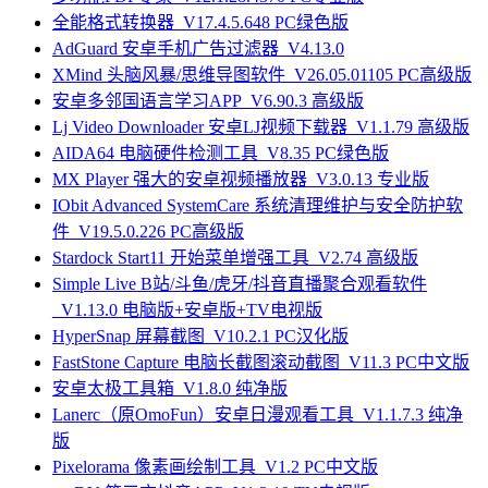
全能格式转换器_V17.4.5.648 PC绿色版
AdGuard 安卓手机广告过滤器_V4.13.0
XMind 头脑风暴/思维导图软件_V26.05.01105 PC高级版
安卓多邻国语言学习APP_V6.90.3 高级版
Lj Video Downloader 安卓LJ视频下载器_V1.1.79 高级版
AIDA64 电脑硬件检测工具_V8.35 PC绿色版
MX Player 强大的安卓视频播放器_V3.0.13 专业版
IObit Advanced SystemCare 系统清理维护与安全防护软
件_V19.5.0.226 PC高级版
Stardock Start11 开始菜单增强工具_V2.74 高级版
Simple Live B站/斗鱼/虎牙/抖音直播聚合观看软件
_V1.13.0 电脑版+安卓版+TV电视版
HyperSnap 屏幕截图_V10.2.1 PC汉化版
FastStone Capture 电脑长截图滚动截图_V11.3 PC中文版
安卓太极工具箱_V1.8.0 纯净版
Lanerc（原OmoFun）安卓日漫观看工具_V1.1.7.3 纯净
版
Pixelorama 像素画绘制工具_V1.2 PC中文版