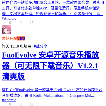
软件介绍一站式多功能聚合工具箱，一款软件整合数十种实用
工具，可替代多款单独APP，轻量化运行。覆盖手机存储清
理、文档文本处理、短视频无水印解析、生活各类计算、网...
#
Android
0
0
15
发帖狂魔
VIP2
昨天 15:10
电脑端
转载分享
FuoEvolve 安卓开源音乐播放
器（可无限下载音乐）V1.2.1
清爽版
软件介绍FuoEvolve 是一款基于 FeelUOwn 生态的开源跨平台
音乐播放器，采用 Kotlin Multiplatform 与 Compose Mul...
#
Android
0
0
18