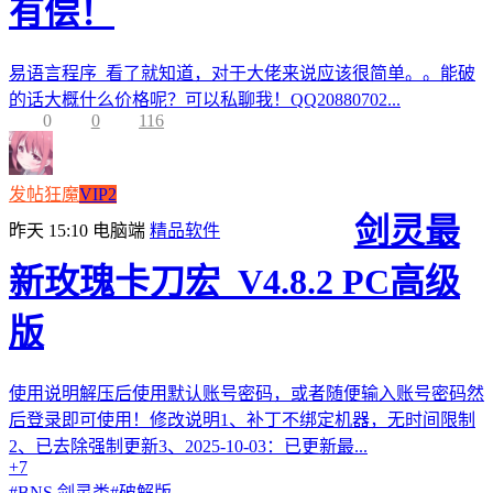
有偿！
易语言程序 看了就知道，对于大佬来说应该很简单。。能破
的话大概什么价格呢？可以私聊我！QQ20880702...
0
0
116
发帖狂魔
VIP2
剑灵最
昨天 15:10
电脑端
精品软件
新玫瑰卡刀宏_V4.8.2 PC高级
版
使用说明解压后使用默认账号密码，或者随便输入账号密码然
后登录即可使用！修改说明1、补丁不绑定机器，无时间限制
2、已去除强制更新3、2025-10-03：已更新最...
+7
#
BNS 剑灵类
#
破解版