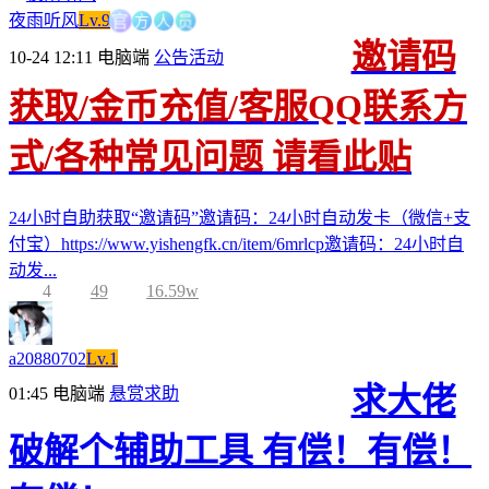
方
官
人
员
夜雨听风
Lv.9
邀请码
10-24 12:11
电脑端
公告活动
获取/金币充值/客服QQ联系方
式/各种常见问题 请看此贴
24小时自助获取“邀请码”邀请码：24小时自动发卡（微信+支
付宝）https://www.yishengfk.cn/item/6mrlcp邀请码：24小时自
动发...
4
49
16.59w
a20880702
Lv.1
求大佬
01:45
电脑端
悬赏求助
破解个辅助工具 有偿！有偿！