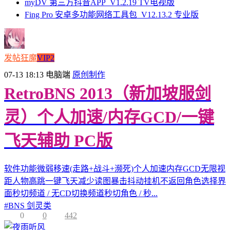
myDV 第三方抖音APP_V1.2.19 TV电视版
Fing Pro 安卓多功能网络工具包_V12.13.2 专业版
发帖狂魔
VIP2
07-13 18:13
电脑端
原创制作
RetroBNS 2013（新加坡服剑
灵）个人加速/内存GCD/一键
飞天辅助 PC版
软件功能微弱移速(走路+战斗+濒死)个人加速内存GCD无限视
距人物高跳一键飞天减少读图暴击抖动挂机不返回角色选择界
面秒切频道 / 无CD切换频道秒切角色 / 秒...
#
BNS 剑灵类
0
0
442