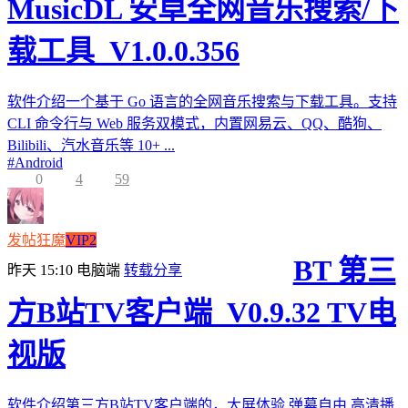
MusicDL 安卓全网音乐搜索/下
载工具_V1.0.0.356
软件介绍一个基于 Go 语言的全网音乐搜索与下载工具。支持
CLI 命令行与 Web 服务双模式，内置网易云、QQ、酷狗、
Bilibili、汽水音乐等 10+ ...
#
Android
0
4
59
发帖狂魔
VIP2
BT 第三
昨天 15:10
电脑端
转载分享
方B站TV客户端_V0.9.32 TV电
视版
软件介绍第三方B站TV客户端的，大屏体验,弹幕自由,高清播