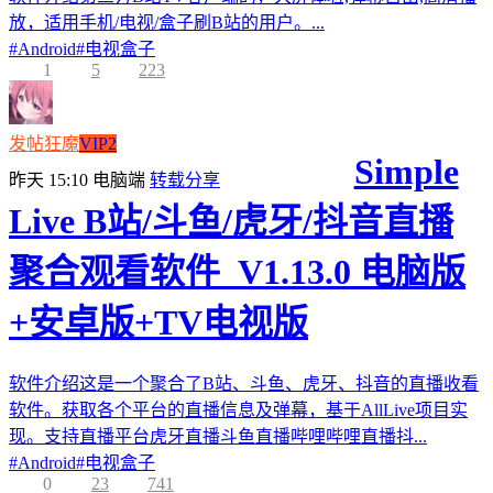
放，适用手机/电视/盒子刷B站的用户。...
#
Android
#
电视盒子
1
5
223
发帖狂魔
VIP2
Simple
昨天 15:10
电脑端
转载分享
Live B站/斗鱼/虎牙/抖音直播
聚合观看软件_V1.13.0 电脑版
+安卓版+TV电视版
软件介绍这是一个聚合了B站、斗鱼、虎牙、抖音的直播收看
软件。获取各个平台的直播信息及弹幕，基于AllLive项目实
现。支持直播平台虎牙直播斗鱼直播哔哩哔哩直播抖...
#
Android
#
电视盒子
0
23
741