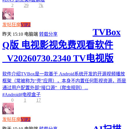
2
29
7k
发帖狂魔
VIP2
TVBox
昨天 15:10
电脑端
转载分享
Q版 电视影视免费观看软件
_V20260730.2340 TV电视版
软件介绍TVBox是一款基于 Android系统开发的开源视频播放
框架（常被称为“壳”应用），本身不内置任何影视资源，而是
通过用户配置外部“接口源”（爬虫规则）...
#
Android
#
电视盒子
0
1
17
发帖狂魔
VIP2
昨天 15:10
电脑端
转载分享