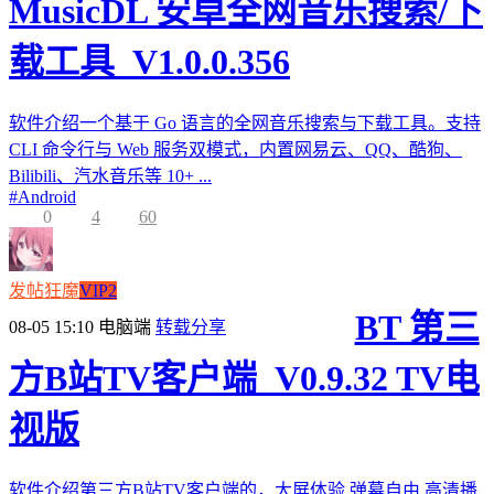
MusicDL 安卓全网音乐搜索/下
载工具_V1.0.0.356
软件介绍一个基于 Go 语言的全网音乐搜索与下载工具。支持
CLI 命令行与 Web 服务双模式，内置网易云、QQ、酷狗、
Bilibili、汽水音乐等 10+ ...
#
Android
0
4
60
发帖狂魔
VIP2
BT 第三
08-05 15:10
电脑端
转载分享
方B站TV客户端_V0.9.32 TV电
视版
软件介绍第三方B站TV客户端的，大屏体验,弹幕自由,高清播