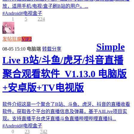
放，适用手机/电视/盒子刷B站的用户。...
#
Android
#
电视盒子
1
5
224
发帖狂魔
VIP2
Simple
08-05 15:10
电脑端
转载分享
Live B站/斗鱼/虎牙/抖音直播
聚合观看软件_V1.13.0 电脑版
+安卓版+TV电视版
软件介绍这是一个聚合了B站、斗鱼、虎牙、抖音的直播收看
软件。获取各个平台的直播信息及弹幕，基于AllLive项目实
现。支持直播平台虎牙直播斗鱼直播哔哩哔哩直播抖...
#
Android
#
电视盒子
0
23
742