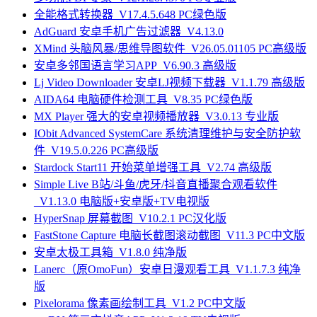
全能格式转换器_V17.4.5.648 PC绿色版
AdGuard 安卓手机广告过滤器_V4.13.0
XMind 头脑风暴/思维导图软件_V26.05.01105 PC高级版
安卓多邻国语言学习APP_V6.90.3 高级版
Lj Video Downloader 安卓LJ视频下载器_V1.1.79 高级版
AIDA64 电脑硬件检测工具_V8.35 PC绿色版
MX Player 强大的安卓视频播放器_V3.0.13 专业版
IObit Advanced SystemCare 系统清理维护与安全防护软
件_V19.5.0.226 PC高级版
Stardock Start11 开始菜单增强工具_V2.74 高级版
Simple Live B站/斗鱼/虎牙/抖音直播聚合观看软件
_V1.13.0 电脑版+安卓版+TV电视版
HyperSnap 屏幕截图_V10.2.1 PC汉化版
FastStone Capture 电脑长截图滚动截图_V11.3 PC中文版
安卓太极工具箱_V1.8.0 纯净版
Lanerc（原OmoFun）安卓日漫观看工具_V1.1.7.3 纯净
版
Pixelorama 像素画绘制工具_V1.2 PC中文版