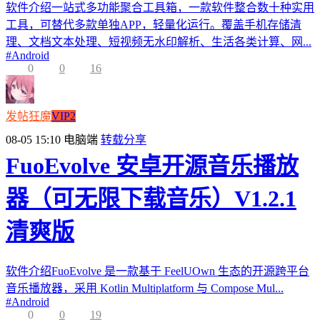
软件介绍一站式多功能聚合工具箱，一款软件整合数十种实用
工具，可替代多款单独APP，轻量化运行。覆盖手机存储清
理、文档文本处理、短视频无水印解析、生活各类计算、网...
#
Android
0
0
16
发帖狂魔
VIP2
08-05 15:10
电脑端
转载分享
FuoEvolve 安卓开源音乐播放
器（可无限下载音乐）V1.2.1
清爽版
软件介绍FuoEvolve 是一款基于 FeelUOwn 生态的开源跨平台
音乐播放器，采用 Kotlin Multiplatform 与 Compose Mul...
#
Android
0
0
19