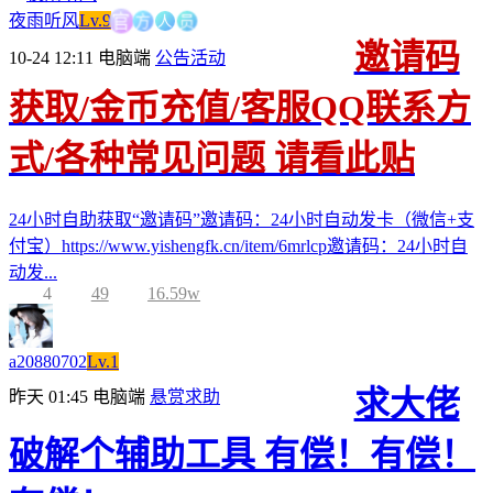
方
人
官
员
夜雨听风
Lv.9
邀请码
10-24 12:11
电脑端
公告活动
获取/金币充值/客服QQ联系方
式/各种常见问题 请看此贴
24小时自助获取“邀请码”邀请码：24小时自动发卡（微信+支
付宝）https://www.yishengfk.cn/item/6mrlcp邀请码：24小时自
动发...
4
49
16.59w
a20880702
Lv.1
求大佬
昨天 01:45
电脑端
悬赏求助
破解个辅助工具 有偿！有偿！