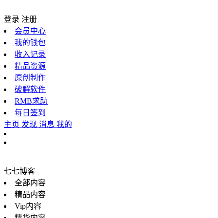
登录
注册
会员中心
我的钱包
收入记录
精品资源
原创制作
破解软件
RMB求助
每日签到
主页
发现
消息
我的
七七博客
全部内容
精品内容
Vip内容
精华内容