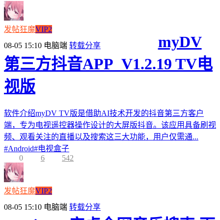
发帖狂魔
VIP2
myDV
08-05 15:10
电脑端
转载分享
第三方抖音APP_V1.2.19 TV电
视版
软件介绍myDV TV版是借助AI技术开发的抖音第三方客户
端，专为电视遥控器操作设计的大屏版抖音。该应用具备刷视
频、观看关注的直播以及搜索这三大功能，用户仅需通...
#
Android
#
电视盒子
0
6
542
发帖狂魔
VIP2
08-05 15:10
电脑端
转载分享