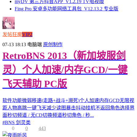
myDV 第三方抖音APP_V1.2.19 TV电视版
Fing Pro 安卓多功能网络工具包_V12.13.2 专业版
发帖狂魔
VIP2
07-13 18:13
电脑端
原创制作
RetroBNS 2013（新加坡服剑
灵）个人加速/内存GCD/一键
飞天辅助 PC版
软件功能微弱移速(走路+战斗+濒死)个人加速内存GCD无限视
距人物高跳一键飞天减少读图暴击抖动挂机不返回角色选择界
面秒切频道 / 无CD切换频道秒切角色 / 秒...
#
BNS 剑灵类
0
0
443