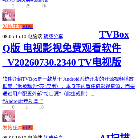
2
29
7k
发帖狂魔
VIP2
TVBox
08-05 15:10
电脑端
转载分享
Q版 电视影视免费观看软件
_V20260730.2340 TV电视版
软件介绍TVBox是一款基于 Android系统开发的开源视频播放
框架（常被称为“壳”应用），本身不内置任何影视资源，而是
通过用户配置外部“接口源”（爬虫规则）...
#
Android
#
电视盒子
0
1
18
发帖狂魔
VIP2
08-05 15:10
电脑端
转载分享