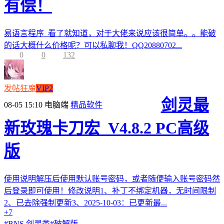
有偿！
易语言程序 看了就知道，对于大佬来说应该很简单。。能破
的话大概什么价格呢？可以私聊我！QQ20880702...
0
0
132
发帖狂魔
VIP2
剑灵最
08-05 15:10
电脑端
精品软件
新玫瑰卡刀宏_V4.8.2 PC高级
版
使用说明解压后使用默认账号密码，或者随便输入账号密码然
后登录即可使用！修改说明1、补丁不绑定机器，无时间限制
2、已去除强制更新3、2025-10-03：已更新最...
+7
#
BNS 剑灵类
#
破解版