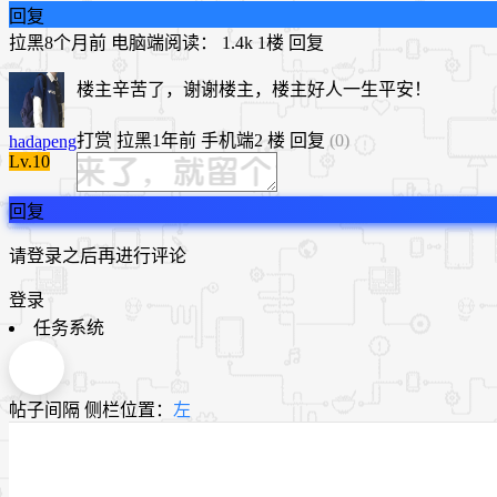
回复
拉黑
8个月前
电脑端
阅读： 1.4k
1楼
回复
楼主辛苦了，谢谢楼主，楼主好人一生平安！
打赏
拉黑
1年前
手机端
2 楼
回复
(0)
hadapeng
Lv.10
回复
请登录之后再进行评论
登录
任务系统
帖子间隔
侧栏位置：
左