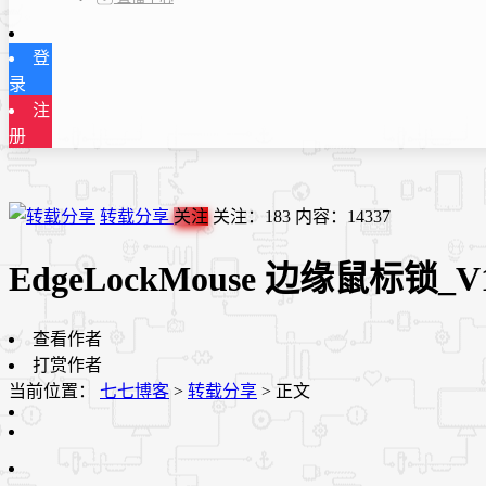
登
录
注
册
转载分享
关注
关注：
183
内容：
14337
EdgeLockMouse 边缘鼠标锁_V1
查看作者
打赏作者
当前位置：
七七博客
>
转载分享
>
正文