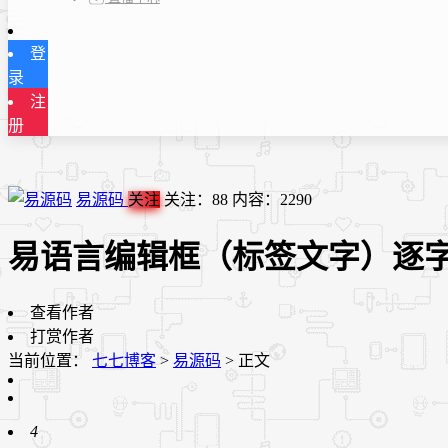
登
录
注
册
易源码
关注
关注：
88
内容：
2290
易语言编辑框（标签文字）逐字
查看作者
打赏作者
当前位置：
七七博客
>
易源码
>
正文
4