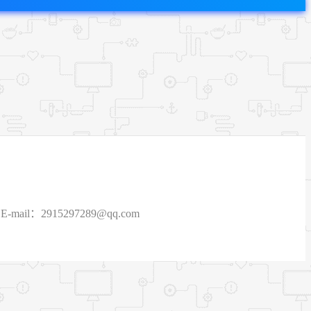
915297289@qq.com