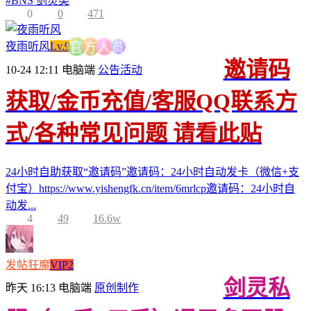
#
BNS 剑灵类
0
0
471
员
夜雨听风
Lv.9
人
方
官
邀请码
10-24 12:11
电脑端
公告活动
获取/金币充值/客服QQ联系方
式/各种常见问题 请看此贴
24小时自助获取“邀请码”邀请码：24小时自动发卡（微信+支
付宝）https://www.yishengfk.cn/item/6mrlcp邀请码：24小时自
动发...
4
49
16.6w
发帖狂魔
VIP2
剑灵私
昨天 16:13
电脑端
原创制作