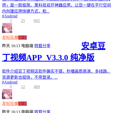
师」是一款极简、黑科技双开神器应用，让您一键在平行空间
内创建应用快捷方式，和...
#
Android
2
25
692
发帖狂魔
VIP2
安卓豆
昨天 16:13
电脑端
转载分享
丁视频APP_V3.3.0 纯净版
软件介绍豆丁视频这软件确实不错，秒播画质高清、多线路，
资源更新也挺快，不用登录。...
#
Android
0
12
469
发帖狂魔
VIP2
昨天 16:13
电脑端
转载分享