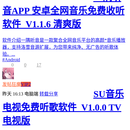
音APP 安卓全网音乐免费收听
软件_V1.1.6 清爽版
软件介绍一隅听音是一款聚合全网音乐平台的高颜*音乐播放
器，支持洛雪音源扩展，为您带来纯净、无广告的听歌体
验。...
#
Android
0
0
17
发帖狂魔
VIP2
SU音乐
昨天 16:13
电脑端
转载分享
电视免费听歌软件_V1.0.0 TV
电视版