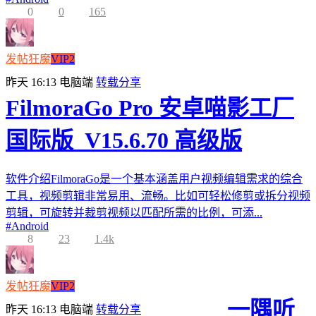
0
0
165
发帖狂魔
VIP2
昨天 16:13
电脑端
转载分享
FilmoraGo Pro 安卓喵影工厂
国际版_V15.6.70 高级版
软件介绍FilmoraGo是一个基本涵盖用户视频编辑需求的综合
工具，视频剪辑非常易用、流畅。比如可轻松修剪或拆分视频
剪辑，可旋转并裁剪视频以匹配所需的比例，可添...
#
Android
8
23
1.4k
发帖狂魔
VIP2
一隅听
昨天 16:13
电脑端
转载分享