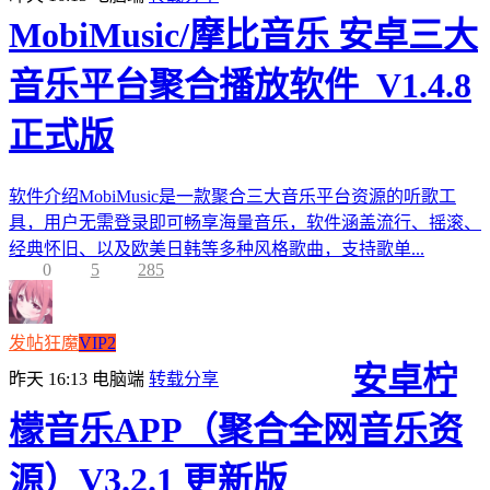
MobiMusic/摩比音乐 安卓三大
音乐平台聚合播放软件_V1.4.8
正式版
软件介绍MobiMusic是一款聚合三大音乐平台资源的听歌工
具，用户无需登录即可畅享海量音乐，软件涵盖流行、摇滚、
经典怀旧、以及欧美日韩等多种风格歌曲，支持歌单...
0
5
285
发帖狂魔
VIP2
安卓柠
昨天 16:13
电脑端
转载分享
檬音乐APP（聚合全网音乐资
源）V3.2.1 更新版