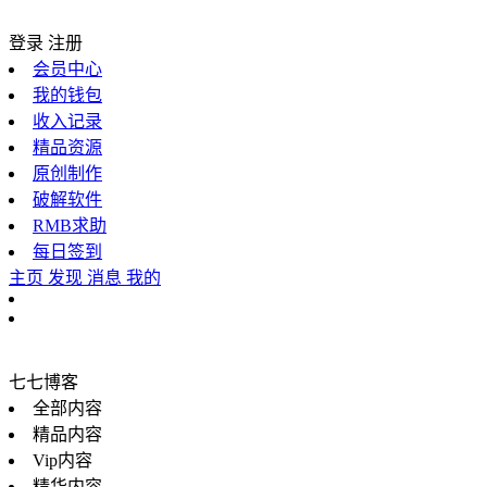
登录
注册
会员中心
我的钱包
收入记录
精品资源
原创制作
破解软件
RMB求助
每日签到
主页
发现
消息
我的
七七博客
全部内容
精品内容
Vip内容
精华内容