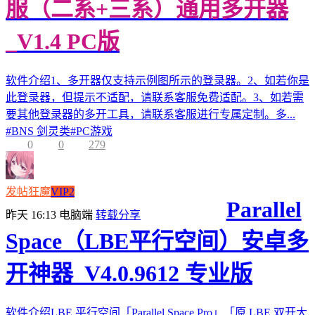
服（二系+三系）通用多开器
_V1.4 PC版
软件介绍1、多开器仅支持示例图所示的登录器。2、如若你是
此登录器，但提示不适配，请联系客服免费适配。3、如若需
要其他登录器的多开工具，请联系客服进行专属定制。多...
#
BNS 剑灵类
#
PC游戏
0
0
279
发帖狂魔
VIP2
Parallel
昨天 16:13
电脑端
转载分享
Space（LBE平行空间）安卓多
开神器_V4.0.9612 专业版
软件介绍LBE 平行空间「Parallel Space Pro」「原 LBE 双开大