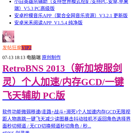
小白英雄杀辅助（支持世界模式挖矿/支持PC,安卓,苹果
端）V5.3 PC高级版
安卓柠檬音乐APP（聚合全网音乐资源）V3.2.1 更新版
安卓米禾阅读APP_V1.5.4 纯净版
发帖狂魔
VIP2
07-13 18:13
电脑端
原创制作
RetroBNS 2013（新加坡服剑
灵）个人加速/内存GCD/一键
飞天辅助 PC版
软件功能微弱移速(走路+战斗+濒死)个人加速内存GCD无限视
距人物高跳一键飞天减少读图暴击抖动挂机不返回角色选择界
面秒切频道 / 无CD切换频道秒切角色 / 秒...