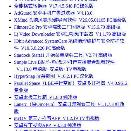
全能格式转换器_V17.4.5.648 PC绿色版
AdGuard 安卓手机广告过滤器_V4.13.0
XMind 头脑风暴/思维导图软件_V26.05.01105 PC高级版
FilmoraGo Pro 安卓喵影工厂国际版_V15.6.70 高级版
Lj Video Downloader 安卓LJ视频下载器_V1.1.79 高级版
IObit Advanced SystemCare 系统清理维护与安全防护软
件_V19.5.0.226 PC高级版
Stardock Start11 开始菜单增强工具_V2.74 高级版
Simple Live B站/斗鱼/虎牙/抖音直播聚合观看软件
_V1.13.0 电脑版+安卓版+TV电视版
HyperSnap 屏幕截图_V10.2.1 PC汉化版
Parallel Space（LBE平行空间）安卓多开神器_V4.0.9612
专业版
安卓太极工具箱_V1.8.0 纯净版
Lanerc（原OmoFun）安卓日漫观看工具_V1.1.7.3 纯净
版
myDV 第三方抖音APP_V1.2.19 TV电视版
安卓豆丁视频APP_V3.3.0 纯净版